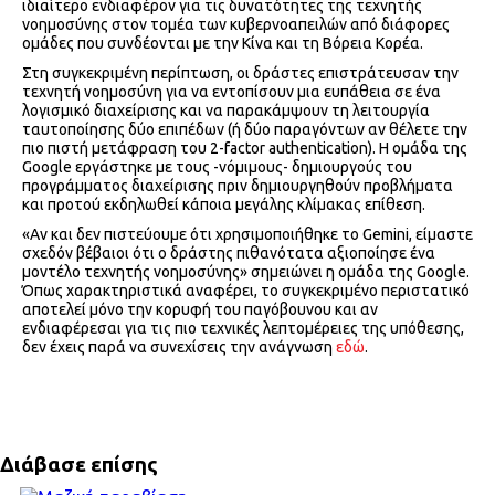
ιδιαίτερο ενδιαφέρον για τις δυνατότητες της τεχνητής
νοημοσύνης στον τομέα των κυβερνοαπειλών από διάφορες
ομάδες που συνδέονται με την Κίνα και τη Βόρεια Κορέα.
Στη συγκεκριμένη περίπτωση, οι δράστες επιστράτευσαν την
τεχνητή νοημοσύνη για να εντοπίσουν μια ευπάθεια σε ένα
λογισμικό διαχείρισης και να παρακάμψουν τη λειτουργία
ταυτοποίησης δύο επιπέδων (ή δύο παραγόντων αν θέλετε την
πιο πιστή μετάφραση του 2-factor authentication). Η ομάδα της
Google εργάστηκε με τους -νόμιμους- δημιουργούς του
προγράμματος διαχείρισης πριν δημιουργηθούν προβλήματα
και προτού εκδηλωθεί κάποια μεγάλης κλίμακας επίθεση.
«Αν και δεν πιστεύουμε ότι χρησιμοποιήθηκε το Gemini, είμαστε
σχεδόν βέβαιοι ότι ο δράστης πιθανότατα αξιοποίησε ένα
μοντέλο τεχνητής νοημοσύνης» σημειώνει η ομάδα της Google.
Όπως χαρακτηριστικά αναφέρει, το συγκεκριμένο περιστατικό
αποτελεί μόνο την κορυφή του παγόβουνου και αν
ενδιαφέρεσαι για τις πιο τεχνικές λεπτομέρειες της υπόθεσης,
δεν έχεις παρά να συνεχίσεις την ανάγνωση
εδώ
.
Διάβασε επίσης