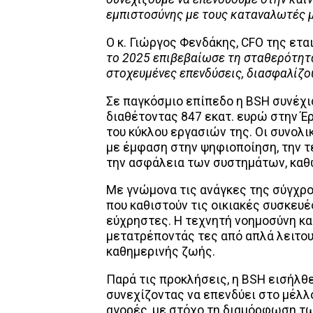
εμπιστοσύνης με τους καταναλωτές 
Ο κ. Γιώργος Φενδάκης, CFO της εται
το 2025 επιβεβαίωσε τη σταθερότητα
στοχευμένες επενδύσεις, διασφαλίζου
Σε παγκόσμιο επίπεδο η BSH συνέχισ
διαθέτοντας 847 εκατ. ευρώ στην Έρ
του κύκλου εργασιών της. Οι συνολι
με έμφαση στην ψηφιοποίηση, την τ
την ασφάλεια των συστημάτων, καθώ
Με γνώμονα τις ανάγκες της σύγχρο
που καθιστούν τις οικιακές συσκευέ
εύχρηστες. Η τεχνητή νοημοσύνη κα
μετατρέποντάς τες από απλά λειτου
καθημερινής ζωής.
Παρά τις προκλήσεις, η BSH εισήλθ
συνεχίζοντας να επενδύει στο μέλλο
αγορές, με στόχο τη διαμόρφωση τ