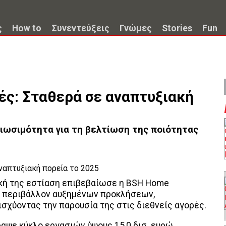
ς
How to
Συνεντεύξεις
Γνώμες
Stories
Fun
ές: Σταθερά σε αναπτυξιακή
 βιωσιμότητα για τη βελτίωση της ποιότητας
ική της εστίαση επιβεβαίωσε η BSH Home
ένα περιβάλλον αυξημένων προκλήσεων,
ισχύοντας την παρουσία της στις διεθνείς αγορές.
αψε κύκλο εργασιών ύψους 15,0 δισ. ευρώ,