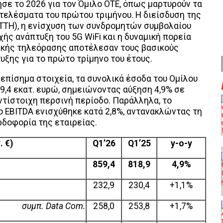
σε το 2026 για τον Όμιλο ΟΤΕ, όπως μαρτυρούν τα
τελέσματα του πρώτου τριμήνου. Η διείσδυση της
FTTH), η ενίσχυση των συνδρομητών συμβολαίου
χής ανάπτυξη του 5G WiFi και η δυναμική πορεία
ικής τηλεόρασης αποτέλεσαν τους βασικούς
ξης για το πρώτο τρίμηνο του έτους.
επίσημα στοιχεία, τα συνολικά έσοδα του Ομίλου
9,4 εκατ. ευρώ, σημειώνοντας αύξηση 4,9% σε
ντίστοιχη περσινή περίοδο. Παράλληλα, το
 EBITDA ενισχύθηκε κατά 2,8%, αντανακλώντας τη
ρδοφορία της εταιρείας.
. €
)
Q1’26
Q1’25
y-o-y
859,4
818,9
4,9
%
232,9
230,4
+1,1%
συμπ.
Data Com.
258,0
253,8
+1,7%