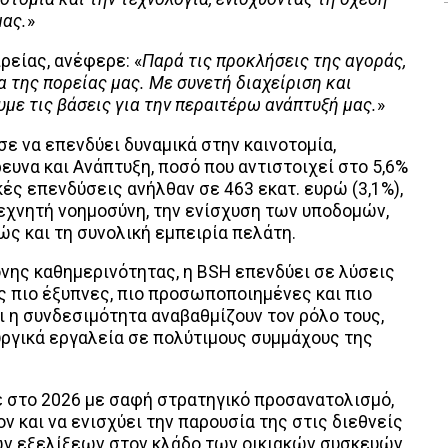
μας.
»
ρείας, ανέφερε: «
Παρά τις προκλήσεις της αγοράς,
 της πορείας μας. Με συνετή διαχείριση και
με τις βάσεις για την περαιτέρω ανάπτυξή μας.
»
ε να επενδύει δυναμικά στην καινοτομία,
ευνα και Ανάπτυξη, ποσό που αντιστοιχεί στο 5,6%
κές επενδύσεις ανήλθαν σε 463 εκατ. ευρώ (3,1%),
εχνητή νοημοσύνη, την ενίσχυση των υποδομών,
ς και τη συνολική εμπειρία πελάτη.
νης καθημερινότητας, η BSH επενδύει σε λύσεις
ς πιο έξυπνες, πιο προσωποποιημένες και πιο
ι η συνδεσιμότητα αναβαθμίζουν τον ρόλο τους,
ργικά εργαλεία σε πολύτιμους συμμάχους της
ε στο 2026 με σαφή στρατηγικό προσανατολισμό,
ν και να ενισχύει την παρουσία της στις διεθνείς
ων εξελίξεων στον κλάδο των οικιακών συσκευών.