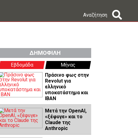
Αναζήτηση
ΔΗΜΟΦΙΛΗ
Εβδομάδα
Μήνας
Πράσινο φως στην
Revolut για
ελληνικό
υποκατάστημα και
IBAN
Μετά την OpenAI,
«ξέφυγε» και το
Claude της
Anthropic