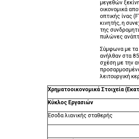
μεγεθών ξεκίνη
οικονομικά απο
οπτικής ίνας (
κινητής, η συνε
της συνδρομητ
πυλώνες ανάπτυ
Σύμφωνα με τα 
ανήλθαν στα 85
σχέση με την α
προσαρμοσμένο
λειτουργική κε
Χρηματοοικονομικά Στοιχεία
(
Εκατ
Κύκλος Εργασιών
Έσοδα λιανικής σταθερής