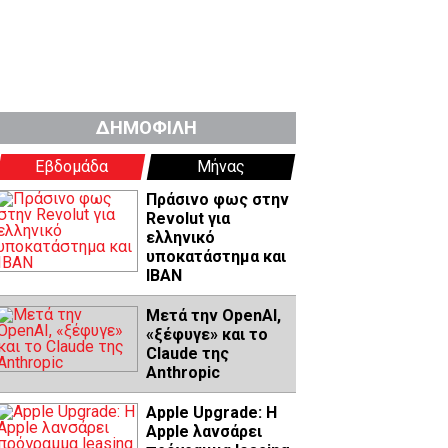
ΔΗΜΟΦΙΛΗ
Εβδομάδα
Μήνας
Πράσινο φως στην
Revolut για
ελληνικό
υποκατάστημα και
IBAN
Μετά την OpenAI,
«ξέφυγε» και το
Claude της
Anthropic
Apple Upgrade: Η
Apple λανσάρει