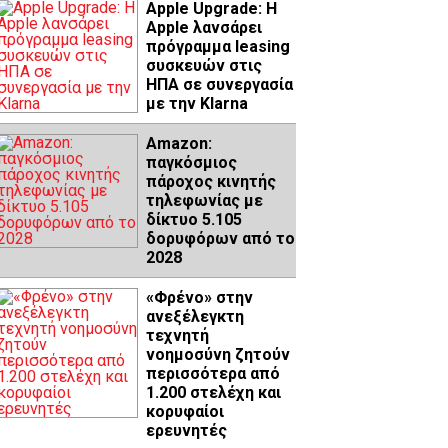
Apple Upgrade: Η
Apple λανσάρει
πρόγραμμα leasing
συσκευών στις
ΗΠΑ σε συνεργασία
με την Klarna
Amazon:
παγκόσμιος
πάροχος κινητής
τηλεφωνίας με
δίκτυο 5.105
δορυφόρων από το
2028
«Φρένο» στην
ανεξέλεγκτη
τεχνητή
νοημοσύνη ζητούν
περισσότερα από
1.200 στελέχη και
κορυφαίοι
ερευνητές