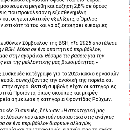
μοσιευμένα μεγέθη και αύξηση 2,8% σε όρους
σεις που προκάλεσαν η εξασθενημένη
και οι γεωπολιτικές εξελίξεις, ο Όμιλος
ιστικότητά του και να αξιοποιήσει ευκαιρίες
ιευθύνων Σύμβουλος της BSH, «
T
ο 2025 αποτέλεσε
ην
BSH
. Μέσα σε ένα απαιτητικό περιβάλλον,
ας στην αγορά και θέσαμε τις βάσεις για την
ς και της μελλοντικής μας βιωσιμότητας
.»
ές Συσκευές κατέγραψε για το 2025 κύκλο εργασιών
ευρώ, συνεχίζοντας την ανοδική της πορεία και
 στην αγορά. Θετική συμβολή είχαν οι κατηγορίες
τικά Προϊόντα, όπως σκούπες και μικρές
ορεία σημείωσε η κατηγορία Φροντίδας Ρούχων.
κιακές Συσκευές, δήλωσε: «
Η στρατηγική μας
και λύσεων που απαντούν ουσιαστικά στις ανάγκες
σα σε ένα περιβάλλον διαρκών αλλαγών,
οτομία και την τεχνολογία, ενισχύοντας τη σχέση