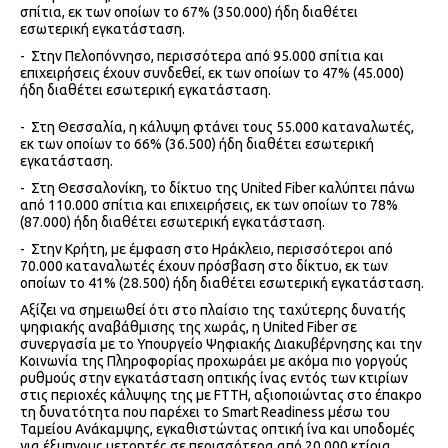
σπίτια, εκ των οποίων το 67% (350.000) ήδη διαθέτει
εσωτερική εγκατάσταση.
- Στην Πελοπόννησο, περισσότερα από 95.000 σπίτια και
επιχειρήσεις έχουν συνδεθεί, εκ των οποίων το 47% (45.000)
ήδη διαθέτει εσωτερική εγκατάσταση.
- Στη Θεσσαλία, η κάλυψη φτάνει τους 55.000 καταναλωτές,
εκ των οποίων το 66% (36.500) ήδη διαθέτει εσωτερική
εγκατάσταση.
- Στη Θεσσαλονίκη, το δίκτυο της United Fiber καλύπτει πάνω
από 110.000 σπίτια και επιχειρήσεις, εκ των οποίων το 78%
(87.000) ήδη διαθέτει εσωτερική εγκατάσταση.
- Στην Κρήτη, με έμφαση στο Ηράκλειο, περισσότεροι από
70.000 καταναλωτές έχουν πρόσβαση στο δίκτυο, εκ των
οποίων το 41% (28.500) ήδη διαθέτει εσωτερική εγκατάσταση.
Αξίζει να σημειωθεί ότι στo πλαίσιο της ταχύτερης δυνατής
ψηφιακής αναβάθμισης της χωράς, η United Fiber σε
συνεργασία με το Υπουργείο Ψηφιακής Διακυβέρνησης και την
Κοινωνία της Πληροφορίας προχωράει με ακόμα πιο γοργούς
ρυθμούς στην εγκατάσταση οπτικής ίνας εντός των κτιρίων
στις περιοχές κάλυψης της με FTTH, αξιοποιώντας στο έπακρο
τη δυνατότητα που παρέχει το Smart Readiness μέσω του
Ταμείου Ανάκαμψης, εγκαθιστώντας οπτική ίνα και υποδομές
για έξυπνους μετρητές σε περισσότερα από 20.000 κτίρια,