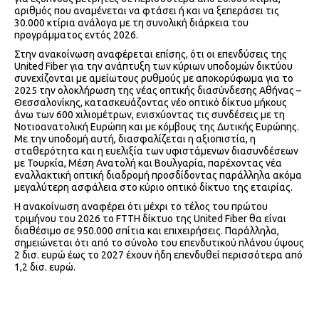
αριθμός που αναμένεται να φτάσει ή και να ξεπεράσει τις
30.000 κτίρια ανάλογα με τη συνολική διάρκεια του
προγράμματος εντός 2026.
Στην ανακοίνωση αναφέρεται επίσης, ότι οι επενδύσεις της
United Fiber για την ανάπτυξη των κύριων υποδομών δικτύου
συνεχίζονται με αμείωτους ρυθμούς με αποκορύφωμα για το
2025 την ολοκλήρωση της νέας οπτικής διασύνδεσης Αθήνας –
Θεσσαλονίκης, κατασκευάζοντας νέο οπτικό δίκτυο μήκους
άνω των 600 χιλιομέτρων, ενισχύοντας τις συνδέσεις με τη
Νοτιοανατολική Ευρώπη και με κόμβους της Δυτικής Ευρώπης.
Με την υποδομή αυτή, διασφαλίζεται η αξιοπιστία, η
σταθερότητα και η ευελιξία των υφιστάμενων διασυνδέσεων
με Τουρκία, Μέση Ανατολή και Βουλγαρία, παρέχοντας νέα
εναλλακτική οπτική διαδρομή προσδίδοντας παράλληλα ακόμα
μεγαλύτερη ασφάλεια στο κύριο οπτικό δίκτυο της εταιρίας.
Η ανακοίνωση αναφέρει ότι μέχρι το τέλος του πρώτου
τριμήνου του 2026 το FTTH δίκτυο της United Fiber θα είναι
διαθέσιμο σε 950.000 σπίτια και επιχειρήσεις. Παράλληλα,
σημειώνεται ότι από το σύνολο του επενδυτικού πλάνου ύψους
2 δισ. ευρώ έως το 2027 έχουν ήδη επενδυθεί περισσότερα από
1,2 δισ. ευρώ.