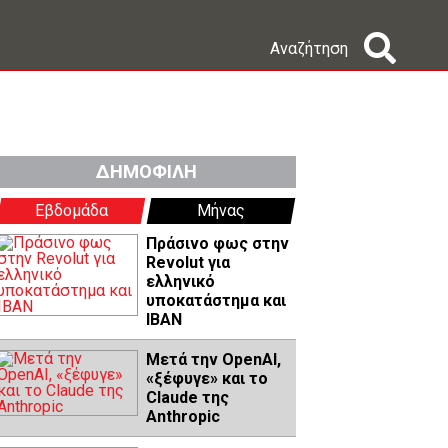
Αναζήτηση
ΔΗΜΟΦΙΛΗ
Εβδομάδα
Μήνας
Πράσινο φως στην
Revolut για
ελληνικό
υποκατάστημα και
IBAN
Μετά την OpenAI,
«ξέφυγε» και το
Claude της
Anthropic