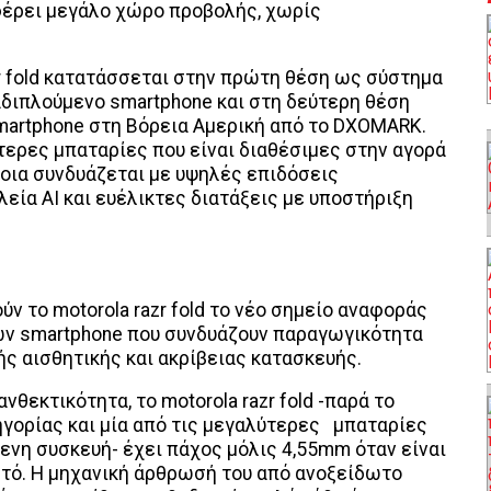
φέρει μεγάλο χώρο προβολής, χωρίς
zr fold κατατάσσεται στην πρώτη θέση ως σύστημα
διπλούμενο smartphone και στη δεύτερη θέση
martphone στη Βόρεια Αμερική από το DXOMARK.
τερες μπαταρίες που είναι διαθέσιμες στην αγορά
ποια συνδυάζεται με υψηλές επιδόσεις
ία ΑΙ και ευέλικτες διατάξεις με υποστήριξη
ύν το motorola razr fold το νέο σημείο αναφοράς
ν smartphone που συνδυάζουν παραγωγικότητα
ς αισθητικής και ακρίβειας κατασκευής.
νθεκτικότητα, το motorola razr fold -παρά το
γορίας και μία από τις μεγαλύτερες μπαταρίες
ενη συσκευή- έχει πάχος μόλις 4,55mm όταν είναι
ιστό. Η μηχανική άρθρωσή του από ανοξείδωτο