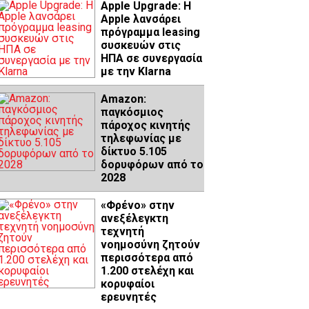
Apple Upgrade: Η
Apple λανσάρει
πρόγραμμα leasing
συσκευών στις
ΗΠΑ σε συνεργασία
με την Klarna
Amazon:
παγκόσμιος
πάροχος κινητής
τηλεφωνίας με
δίκτυο 5.105
δορυφόρων από το
2028
«Φρένο» στην
ανεξέλεγκτη
τεχνητή
νοημοσύνη ζητούν
περισσότερα από
1.200 στελέχη και
κορυφαίοι
ερευνητές