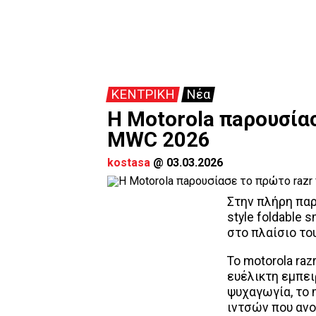
ΚΕΝΤΡΙΚΗ
Νέα
H Motorola πaρουσίασ
MWC 2026
kostasa
@
03.03.2026
Στην πλήρη παρ
style foldable
στο πλαίσιο το
To motorola raz
ευέλικτη εμπειρ
ψυχαγωγία, το m
ιντσών που ανο