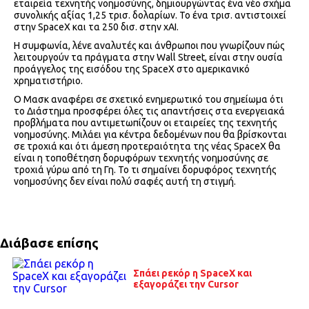
εταιρεία τεχνητής νοημοσύνης, δημιουργώντας ένα νέο σχήμα
συνολικής αξίας 1,25 τρισ. δολαρίων. Το ένα τρισ. αντιστοιχεί
στην SpaceX και τα 250 δισ. στην xAI.
Η συμφωνία, λένε αναλυτές και άνθρωποι που γνωρίζουν πώς
λειτουργούν τα πράγματα στην Wall Street, είναι στην ουσία
προάγγελος της εισόδου της SpaceX στο αμερικανικό
χρηματιστήριο.
Ο Μασκ αναφέρει σε σχετικό ενημερωτικό του σημείωμα ότι
το Διάστημα προσφέρει όλες τις απαντήσεις στα ενεργειακά
προβλήματα που αντιμετωπίζουν οι εταιρείες της τεχνητής
νοημοσύνης. Μιλάει για κέντρα δεδομένων που θα βρίσκονται
σε τροχιά και ότι άμεση προτεραιότητα της νέας SpaceX θα
είναι η τοποθέτηση δορυφόρων τεχνητής νοημοσύνης σε
τροχιά γύρω από τη Γη. Το τι σημαίνει δορυφόρος τεχνητής
νοημοσύνης δεν είναι πολύ σαφές αυτή τη στιγμή.
Διάβασε επίσης
Σπάει ρεκόρ η SpaceX και
εξαγοράζει την Cursor