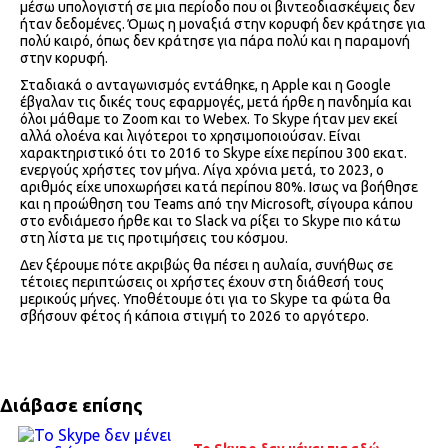
μέσω υπολογιστή σε μια περίοδο που οι βιντεοδιασκέψεις δεν
ήταν δεδομένες. Όμως η μοναξιά στην κορυφή δεν κράτησε για
πολύ καιρό, όπως δεν κράτησε για πάρα πολύ και η παραμονή
στην κορυφή.
Σταδιακά ο ανταγωνισμός εντάθηκε, η Apple και η Google
έβγαλαν τις δικές τους εφαρμογές, μετά ήρθε η πανδημία και
όλοι μάθαμε το Zoom και το Webex. Το Skype ήταν μεν εκεί
αλλά ολοένα και λιγότεροι το χρησιμοποιούσαν. Είναι
χαρακτηριστικό ότι το 2016 το Skype είχε περίπου 300 εκατ.
ενεργούς χρήστες τον μήνα. Λίγα χρόνια μετά, το 2023, ο
αριθμός είχε υποχωρήσει κατά περίπου 80%. Ισως να βοήθησε
και η προώθηση του Teams από την Microsoft, σίγουρα κάπου
στο ενδιάμεσο ήρθε και το Slack να ρίξει το Skype πιο κάτω
στη λίστα με τις προτιμήσεις του κόσμου.
Δεν ξέρουμε πότε ακριβώς θα πέσει η αυλαία, συνήθως σε
τέτοιες περιπτώσεις οι χρήστες έχουν στη διάθεσή τους
μερικούς μήνες. Υποθέτουμε ότι για το Skype τα φώτα θα
σβήσουν φέτος ή κάποια στιγμή το 2026 το αργότερο.
Διάβασε επίσης