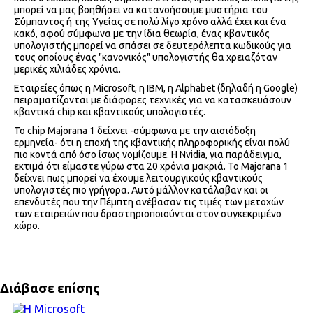
μπορεί να μας βοηθήσει να κατανοήσουμε μυστήρια του
Σύμπαντος ή της Υγείας σε πολύ λίγο χρόνο αλλά έχει και ένα
κακό, αφού σύμφωνα με την ίδια θεωρία, ένας κβαντικός
υπολογιστής μπορεί να σπάσει σε δευτερόλεπτα κωδικούς για
τους οποίους ένας "κανονικός" υπολογιστής θα χρειαζόταν
μερικές χιλιάδες χρόνια.
Εταιρείες όπως η Microsoft, η IBM, η Alphabet (δηλαδή η Google)
πειραματίζονται με διάφορες τεχνικές για να κατασκευάσουν
κβαντικά chip και κβαντικούς υπολογιστές.
Το chip Majorana 1 δείχνει -σύμφωνα με την αισιόδοξη
ερμηνεία- ότι η εποχή της κβαντικής πληροφορικής είναι πολύ
πιο κοντά από όσο ίσως νομίζουμε. Η Nvidia, για παράδειγμα,
εκτιμά ότι είμαστε γύρω στα 20 χρόνια μακριά. Το Majorana 1
δείχνει πως μπορεί να έχουμε λειτουργικούς κβαντικούς
υπολογιστές πιο γρήγορα. Αυτό μάλλον κατάλαβαν και οι
επενδυτές που την Πέμπτη ανέβασαν τις τιμές των μετοχών
των εταιρειών που δραστηριοποιούνται στον συγκεκριμένο
χώρο.
Διάβασε επίσης