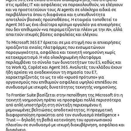
στις ομάδες IT και ασφάλειας να παρακολουθούν, να ελέγχουν
και να προστατεύουν τους AI agents σε ολόκληρο ειδικά σε
περιβάλλοντα όπου η διαφάνεια και η υπευθυνότητα
αποτελούν βασικές προϋποθέσεις. Η εταιρεία τοποθετεί το
Agent 365 ως ένα ιδιαίτερα κρίσιμο εργαλείο για επιχειρήσεις
που δεν επιθυμούν «να πειραματίζονται πλέον με την AI», αλλά
απαιτούν ισχυρές βάσεις ασφαλείας και ελέγχου.
Το Microsoft 365 E7 έρχεται σε μια στιγμή που οι επιχειρήσεις
χρειάζονται ενιαίες πλατφόρμες που ενσωματώνουν
παραγωγικότητα, ασφάλεια και τεχνητή νοημοσύνη χωρίς
κατακερματισμό. Η νέα ολοκληρωμένη πλατφόρμα
περιλαμβάνει το σύνολο των δυνατοτήτων του E5, καθώς και
τα Work IQ, Copilot και Agent 365. Αναλυτές του κλάδου έχουν
ήδη αρχίσει να αναδεικνύουν τη σημασία του E7,
χαρακτηρίζοντάς το ως το νέο «χρυσό πρότυπο» για
οργανισμούς που επιθυμούν ασφάλεια υψηλού επιπέδου σε
συνδυασμό με ισχυρές δυνατότητες τεχνητής νοημοσύνης.
Το Frontier Suite βασίζεται στην πεποίθηση της Microsoft ότι η
τεχνητή νοημοσύνη πρέπει να προσφέρει πολλά περισσότερα
από απλή υποστήριξη στη σύνταξη περιεχομένου ή
μεμονωμένες βελτιώσεις αποδοτικότητας. Η πραγματική
διαφοροποίηση προκύπτει από τον συνδυασμό Intelligence +
Trust — δηλαδή τη βαθιά κατανόηση του οργανωσιακού
πλαισίου σε συνδυασμό με ισχυρή διακυβέρνηση, ασφάλεια και
διαφάνεια.