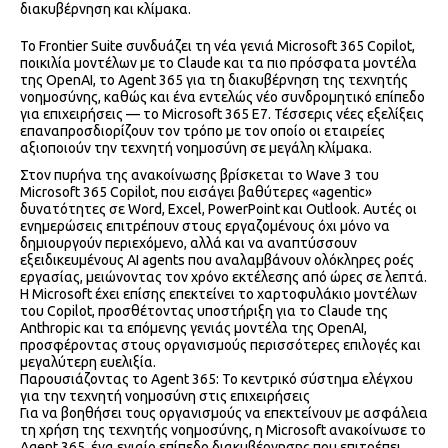
διακυβέρνηση και κλίμακα.
Το Frontier Suite συνδυάζει τη νέα γενιά Microsoft 365 Copilot,
ποικιλία μοντέλων με το Claude και τα πιο πρόσφατα μοντέλα
της OpenAI, το Agent 365 για τη διακυβέρνηση της τεχνητής
νοημοσύνης, καθώς και ένα εντελώς νέο συνδρομητικό επίπεδο
για επιχειρήσεις — το Microsoft 365 E7. Τέσσερις νέες εξελίξεις
επαναπροσδιορίζουν τον τρόπο με τον οποίο οι εταιρείες
αξιοποιούν την τεχνητή νοημοσύνη σε μεγάλη κλίμακα.
Στον πυρήνα της ανακοίνωσης βρίσκεται το Wave 3 του
Microsoft 365 Copilot, που εισάγει βαθύτερες «agentic»
δυνατότητες σε Word, Excel, PowerPoint και Outlook. Αυτές οι
ενημερώσεις επιτρέπουν στους εργαζομένους όχι μόνο να
δημιουργούν περιεχόμενο, αλλά και να αναπτύσσουν
εξειδικευμένους AI agents που αναλαμβάνουν ολόκληρες ροές
εργασίας, μειώνοντας τον χρόνο εκτέλεσης από ώρες σε λεπτά.
Η Microsoft έχει επίσης επεκτείνει το χαρτοφυλάκιο μοντέλων
του Copilot, προσθέτοντας υποστήριξη για το Claude της
Anthropic και τα επόμενης γενιάς μοντέλα της OpenAI,
προσφέροντας στους οργανισμούς περισσότερες επιλογές και
μεγαλύτερη ευελιξία.
Παρουσιάζοντας το Agent 365: Το κεντρικό σύστημα ελέγχου
για την τεχνητή νοημοσύνη στις επιχειρήσεις
Για να βοηθήσει τους οργανισμούς να επεκτείνουν με ασφάλεια
τη χρήση της τεχνητής νοημοσύνης, η Microsoft ανακοίνωσε το
Agent 365, ένα ενιαίο επίπεδο διακυβέρνησης που επιτρέπει