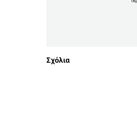
τε
Σχόλια