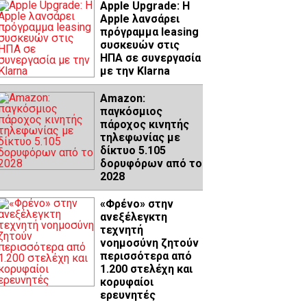
Apple Upgrade: Η
Apple λανσάρει
πρόγραμμα leasing
συσκευών στις
ΗΠΑ σε συνεργασία
με την Klarna
Amazon:
παγκόσμιος
πάροχος κινητής
τηλεφωνίας με
δίκτυο 5.105
δορυφόρων από το
2028
«Φρένο» στην
ανεξέλεγκτη
τεχνητή
νοημοσύνη ζητούν
περισσότερα από
1.200 στελέχη και
κορυφαίοι
ερευνητές