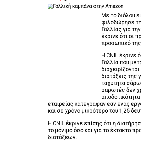
Με το διόλου ε
φιλοδώρησε τ
Γαλλίας για τ
έκρινε ότι οι 
προσωπικό της
Η CNIL έκρινε 
Γαλλία που μετ
διαχειρίζονται
διατάξεις της 
ταχύτητα σάρω
σαρωτές δεν χρ
αποδοτικότητα
εταιρείας κατέγραφαν εάν ένας εργ
και σε χρόνο μικρότερο του 1,25 δε
Η CNIL έκρινε επίσης ότι η διατήρ
το μόνιμο όσο και για το έκτακτο π
διατάξεων.