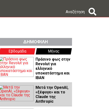
Αναζήτηση
ΔΗΜΟΦΙΛΗ
Εβδομάδα
Μήνας
Πράσινο φως στην
Revolut για
ελληνικό
υποκατάστημα και
IBAN
Μετά την OpenAI,
«ξέφυγε» και το
Claude της
Anthropic