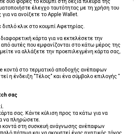
στε δύο φορές το κουμπί στη δεξιά πλευρά της
γματοποιήστε έλεγχο ταυτότητας με τη χρήση του
για να ανοίξετε το Apple Wallet.
τε διπλό κλικ στο κουμπί Αφετηρίας.
 διαφορετική κάρτα για να εκτελέσετε την
α από αυτές που εμφανίζονται στο κάτω μέρος της
υμείτε να αλλάξετε την προεπιλεγμένη κάρτα σας,
ne κοντά στο τερματικό αποδοχής ανέπαφων
εί η ένδειξη "Τέλος" και ένα σύμβολο επιλογής "
tch σας
ί.
άρτα σας. Κάντε κύλιση προς τα κάτω για να
ια να πληρώσετε.
ch κοντά στη συσκευή ανάγνωσης ανέπαφων
παλό πάτημα και να ακουστεί ένας ηχητικός τόνος.