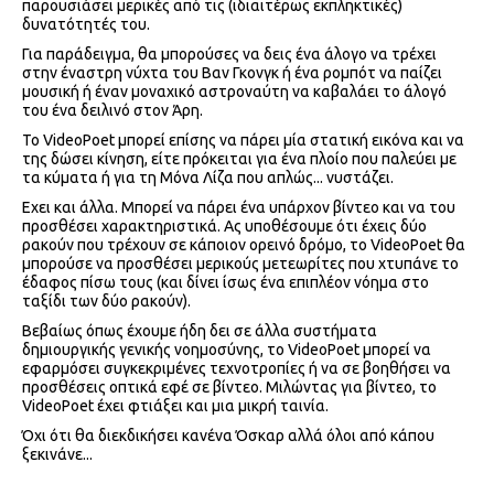
παρουσιάσει μερικές από τις (ιδιαιτέρως εκπληκτικές)
δυνατότητές του.
Για παράδειγμα, θα μπορούσες να δεις ένα άλογο να τρέχει
στην έναστρη νύχτα του Βαν Γκονγκ ή ένα ρομπότ να παίζει
μουσική ή έναν μοναχικό αστροναύτη να καβαλάει το άλογό
του ένα δειλινό στον Άρη.
Το VideoPoet μπορεί επίσης να πάρει μία στατική εικόνα και να
της δώσει κίνηση, είτε πρόκειται για ένα πλοίο που παλεύει με
τα κύματα ή για τη Μόνα Λίζα που απλώς... νυστάζει.
Εχει και άλλα. Μπορεί να πάρει ένα υπάρχον βίντεο και να του
προσθέσει χαρακτηριστικά. Ας υποθέσουμε ότι έχεις δύο
ρακούν που τρέχουν σε κάποιον ορεινό δρόμο, το VideoPoet θα
μπορούσε να προσθέσει μερικούς μετεωρίτες που χτυπάνε το
έδαφος πίσω τους (και δίνει ίσως ένα επιπλέον νόημα στο
ταξίδι των δύο ρακούν).
Βεβαίως όπως έχουμε ήδη δει σε άλλα συστήματα
δημιουργικής γενικής νοημοσύνης, το VideoPoet μπορεί να
εφαρμόσει συγκεκριμένες τεχνοτροπίες ή να σε βοηθήσει να
προσθέσεις οπτικά εφέ σε βίντεο. Μιλώντας για βίντεο, το
VideoPoet έχει φτιάξει και μια μικρή ταινία.
Όχι ότι θα διεκδικήσει κανένα Όσκαρ αλλά όλοι από κάπου
ξεκινάνε...