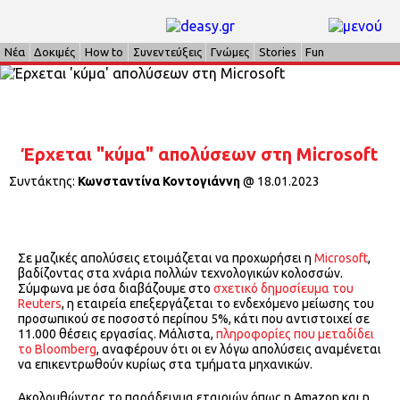
Νέα
Δοκιμές
How to
Συνεντεύξεις
Γνώμες
Stories
Fun
Έρχεται "κύμα" απολύσεων στη Microsoft
Συντάκτης:
Κωνσταντίνα Κοντογιάννη
@
18.01.2023
Σε μαζικές απολύσεις ετοιμάζεται να προχωρήσει η
Microsoft
,
βαδίζοντας στα χνάρια πολλών τεχνολογικών κολοσσών.
Σύμφωνα με όσα διαβάζουμε στο
σχετικό δημοσίευμα του
Reuters
, η εταιρεία επεξεργάζεται το ενδεχόμενο μείωσης του
προσωπικού σε ποσοστό περίπου 5%, κάτι που αντιστοιχεί σε
11.000 θέσεις εργασίας. Μάλιστα,
πληροφορίες που μεταδίδει
το Bloomberg
, αναφέρουν ότι οι εν λόγω απολύσεις αναμένεται
να επικεντρωθούν κυρίως στα τμήματα μηχανικών.
Ακολουθώντας το παράδειγμα εταιριών όπως η Amazon και η