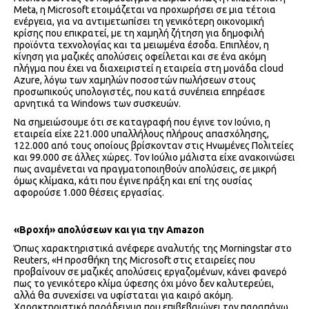
Meta, η Microsoft ετοιμάζεται να προχωρήσει σε μια τέτοια
ενέργεια, για να αντιμετωπίσει τη γενικότερη οικονομική
κρίσης που επικρατεί, με τη χαμηλή ζήτηση για δημοφιλή
προϊόντα τεχνολογίας και τα μειωμένα έσοδα. Επιπλέον, η
κίνηση για μαζικές απολύσεις οφείλεται και σε ένα ακόμη
πλήγμα που έχει να διαχειριστεί η εταιρεία στη μονάδα cloud
Azure, λόγω των χαμηλών ποσοστών πωλήσεων στους
προσωπικούς υπολογιστές, που κατά συνέπεια επηρέασε
αρνητικά τα Windows των συσκευών.
Να σημειώσουμε ότι σε καταγραφή που έγινε τον Ιούνιο, η
εταιρεία είχε 221.000 υπαλλήλους πλήρους απασχόλησης,
122.000 από τους οποίους βρίσκονταν στις Ηνωμένες Πολιτείες
και 99.000 σε άλλες χώρες. Τον Ιούλιο μάλιστα είχε ανακοινώσει
πως αναμένεται να πραγματοποιηθούν απολύσεις, σε μικρή
όμως κλίμακα, κάτι που έγινε πράξη και επί της ουσίας
αφορούσε 1.000 θέσεις εργασίας.
«Βροχή» απολύσεων και για την Amazon
Όπως χαρακτηριστικά ανέφερε αναλυτής της Morningstar στο
Reuters, «Η προσθήκη της Microsoft στις εταιρείες που
προβαίνουν σε μαζικές απολύσεις εργαζομένων, κάνει φανερό
πως το γενικότερο κλίμα ύφεσης όχι μόνο δεν καλυτερεύει,
αλλά θα συνεχίσει να υφίσταται για καιρό ακόμη.
Χαρακτηριστικό παράδειγμα που επιβεβαιώνει τον παραπάνω