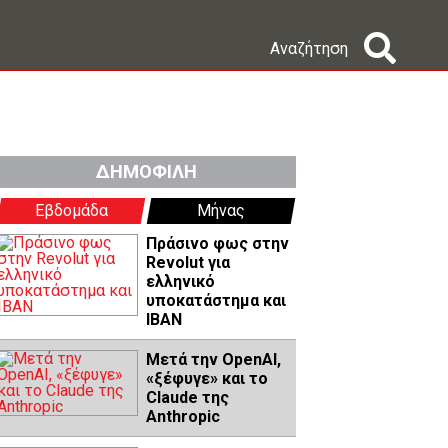
Αναζήτηση
ΔΗΜΟΦΙΛΗ
Εβδομάδα
Μήνας
Πράσινο φως στην
Revolut για
ελληνικό
υποκατάστημα και
IBAN
Μετά την OpenAI,
«ξέφυγε» και το
Claude της
Anthropic