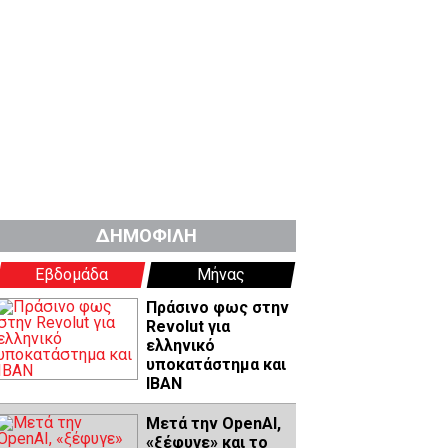
ΔΗΜΟΦΙΛΗ
Εβδομάδα
Μήνας
Πράσινο φως στην
Revolut για
ελληνικό
υποκατάστημα και
IBAN
Μετά την OpenAI,
«ξέφυγε» και το