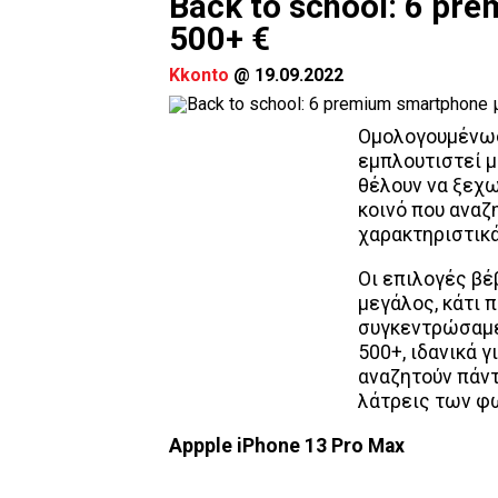
Back to school: 6 pr
500+ €
Kkonto
@
19.09.2022
Ομολογουμένως,
εμπλουτιστεί μ
θέλουν να ξεχω
κοινό που αναζ
χαρακτηριστικά
Οι επιλογές βέ
μεγάλος, κάτι π
συγκεντρώσαμε
500+, ιδανικά 
αναζητούν πάντ
λάτρεις των φ
Αppple
i
Phone
13 Pro Max