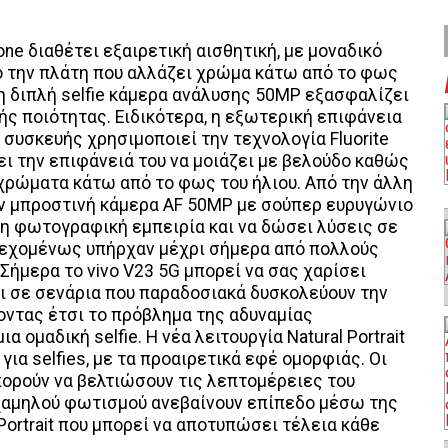
one διαθέτει εξαιρετική αισθητική, με μοναδικό
ό την πλάτη που αλλάζει χρώμα κάτω από το φως
 η διπλή selfie κάμερα ανάλυσης 50MP εξασφαλίζει
ς ποιότητας. Ειδικότερα, η εξωτερική επιφάνεια
 συσκευής χρησιμοποιεί την τεχνολογία Fluorite
νει την επιφάνειά του να μοιάζει με βελούδο καθώς
 χρώματα κάτω από το φως του ήλιου. Από την άλλη
την μπροστινή κάμερα AF 50MP με σούπερ ευρυγώνιο
η φωτογραφική εμπειρία και να δώσει λύσεις σε
εχομένως υπήρχαν μέχρι σήμερα από πολλούς
 Σήμερα το vivo V23 5G μπορεί να σας χαρίσει
αι σε σενάρια που παραδοσιακά δυσκολεύουν την
οντας έτσι το πρόβλημα της αδυναμίας
μαδική selfie. Η νέα λειτουργία Natural Portrait
ια selfies, με τα προαιρετικά εφέ ομορφιάς. Οι
ορούν να βελτιώσουν τις λεπτομέρειες του
χαμηλού φωτισμού ανεβαίνουν επίπεδο μέσω της
Portrait που μπορεί να αποτυπώσει τέλεια κάθε