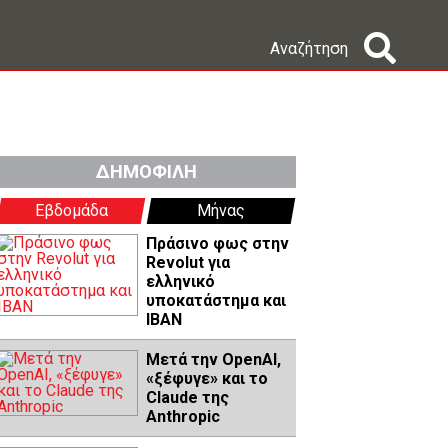
Αναζήτηση
ΔΗΜΟΦΙΛΗ
Εβδομάδα
Μήνας
Πράσινο φως στην
Revolut για
ελληνικό
υποκατάστημα και
IBAN
Μετά την OpenAI,
«ξέφυγε» και το
Claude της
Anthropic