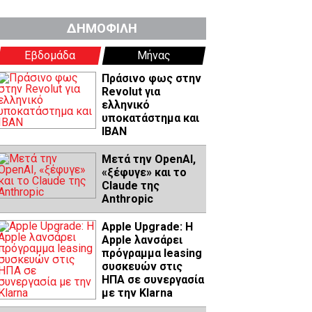
ΔΗΜΟΦΙΛΗ
Εβδομάδα
Μήνας
Πράσινο φως στην
Revolut για
ελληνικό
υποκατάστημα και
IBAN
Μετά την OpenAI,
«ξέφυγε» και το
Claude της
Anthropic
Apple Upgrade: Η
Apple λανσάρει
πρόγραμμα leasing
συσκευών στις
ΗΠΑ σε συνεργασία
με την Klarna