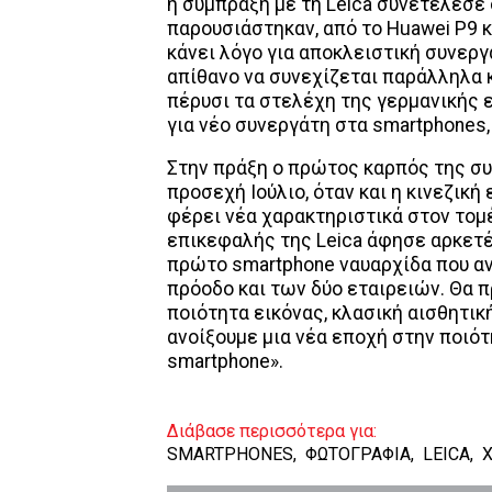
η σύμπραξη με τη Leica συνετέλεσε
παρουσιάστηκαν, από το Huawei P9 
κάνει λόγο για αποκλειστική συνεργ
απίθανο να συνεχίζεται παράλληλα κ
πέρυσι τα στελέχη της γερμανικής ε
για νέο συνεργάτη στα smartphones,
Στην πράξη ο πρώτος καρπός της συ
προσεχή Ιούλιο, όταν και η κινεζική
φέρει νέα χαρακτηριστικά στον τομ
επικεφαλής της Leica άφησε αρκετέ
πρώτο smartphone ναυαρχίδα που αν
πρόοδο και των δύο εταιρειών. Θα
ποιότητα εικόνας, κλασική αισθητική
ανοίξουμε μια νέα εποχή στην ποι
smartphone».
Διάβασε περισσότερα για:
SMARTPHONES
,
ΦΩΤΟΓΡΑΦΙΑ
,
LEICA
,