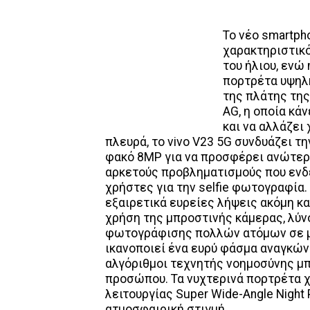
Το νέο smartph
χαρακτηριστικ
του ήλιου, ενώ
πορτρέτα υψηλή
της πλάτης της
AG, η οποία κά
και να αλλάζει
πλευρά, το vivo V23 5G συνδυάζει 
φακό 8MP για να προσφέρει ανώτερ
αρκετούς προβληματισμούς που ενδ
χρήστες για την selfie φωτογραφία.
εξαιρετικά ευρείες λήψεις ακόμη κ
χρήση της μπροστινής κάμερας, λύν
φωτογράφισης πολλών ατόμων σε μια ο
ικανοποιεί ένα ευρύ φάσμα αναγκών γ
αλγόριθμοι τεχνητής νοημοσύνης μπ
προσώπου. Τα νυχτερινά πορτρέτα 
λειτουργίας Super Wide-Angle Night 
ατμοσφαιρική στιγμή.