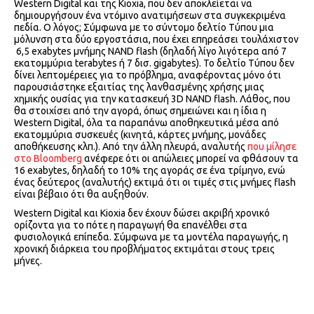
Western Digital και της Kioxia, που δεν αποκλείεται να
δημιουργήσουν ένα ντόμινο ανατιμήσεων στα συγκεκριμένα
πεδία. Ο λόγος; Σύμφωνα με το σύντομο δελτίο Τύπου μια
μόλυνση στα δύο εργοστάσια, που έχει επηρεάσει τουλάχιστον
6,5 exabytes μνήμης NAND flash (δηλαδή λίγο λιγότερα από 7
εκατομμύρια terabytes ή 7 δισ. gigabytes). Το δελτίο Τύπου δεν
δίνει λεπτομέρειες για το πρόβλημα, αναφέροντας μόνο ότι
παρουσιάστηκε εξαιτίας της λανθασμένης χρήσης μιας
χημικής ουσίας για την κατασκευή 3D NAND flash. Λάθος, που
θα στοιχίσει από την αγορά, όπως σημειώνει και η ίδια η
Western Digital, όλα τα παραπάνω αποθηκευτικά μέσα από
εκατομμύρια συσκευές (κινητά, κάρτες μνήμης, μονάδες
αποθήκευσης κλπ.). Από την άλλη πλευρά, αναλυτής
που μίλησε
στο Bloomberg
ανέφερε ότι οι απώλειες μπορεί να φθάσουν τα
16 exabytes, δηλαδή το 10% της αγοράς σε ένα τρίμηνο, ενώ
ένας δεύτερος (αναλυτής) εκτιμά ότι οι τιμές στις μνήμες flash
είναι βέβαιο ότι θα αυξηθούν.
Western Digital και Kioxia δεν έχουν δώσει ακριβή χρονικό
ορίζοντα για το πότε η παραγωγή θα επανέλθει στα
φυσιολογικά επίπεδα. Σύμφωνα με τα μοντέλα παραγωγής, η
χρονική διάρκεια του προβλήματος εκτιμάται στους τρεις
μήνες.