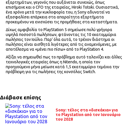
εξαρτημάτων, γεγονός που αυξάνεται συνεχώς, όπως
επισήμανε και ο CFO της εταιρείας, Hiroki Totoki. Ουσιαστικά,
ένα χρόνο μετά την κυκλοφορία του, η Sony αδυνατεί να
εξασφαλίσει επάρκεια στα απαραίτητα εξαρτήματα
προκειμένου να ενισχύσει τις προμήθειες στα καταστήματα.
Δίχως αμφιβολία το PlayStation 5 σημείωσε πολύ γρήγορα
υψηλά ποσοστά πωλήσεων, φτάνοντας τις 10 εκατομμύρια
πωλήσεις τον Ιούλιο. Παρ’ όλα αυτά, το τρέχον διάστημα οι
πωλήσεις είναι αισθητά λιγότερες από τις αναμενόμενες, με
αποτέλεσμα να «μένει πιο πίσω» από το PlayStation 4.
Αξίζει να σημειωθεί πως το πρόβλημα αυτό ταλανίζει και άλλες
τεχνολογικές εταιρείες όπως η Nitendo, η οποία τον
προηγούμενο μήνα μείωσε κατά 1,5 εκατομμύριο τεμάχια την
πρόβλεψη για τις πωλήσεις της κονσόλας Switch.
Διάβασε επίσης
Sony: τέλος στα «δισκάκια» για
το Playstation από τον Ιανουάριο
του 2028