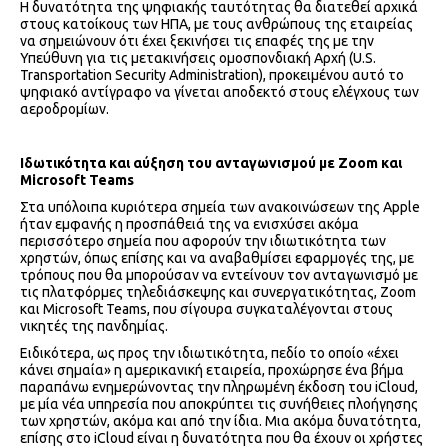
Η δυνατότητα της ψηφιακής ταυτότητας θα διατεθεί αρχικά
στους κατοίκους των ΗΠΑ, με τους ανθρώπους της εταιρείας
να σημειώνουν ότι έχει ξεκινήσει τις επαφές της με την
Υπεύθυνη για τις μετακινήσεις ομοσπονδιακή Αρχή (U.S.
Transportation Security Administration), προκειμένου αυτό το
ψηφιακό αντίγραφο να γίνεται αποδεκτό στους ελέγχους των
αεροδρομίων.
Ιδωτικότητα και αύξηση του ανταγωνισμού με Zoom και
Microsoft Teams
Στα υπόλοιπα κυριότερα σημεία των ανακοινώσεων της Apple
ήταν εμφανής η προσπάθειά της να ενισχύσει ακόμα
περισσότερο σημεία που αφορούν την ιδιωτικότητα των
χρηστών, όπως επίσης και να αναβαθμίσει εφαρμογές της, με
τρόπους που θα μπορούσαν να εντείνουν τον ανταγωνισμό με
τις πλατφόρμες τηλεδιάσκεψης και συνεργατικότητας, Zoom
και Microsoft Teams, που σίγουρα συγκαταλέγονται στους
νικητές της πανδημίας.
Ειδικότερα, ως προς την ιδιωτικότητα, πεδίο το οποίο «έχει
κάνει σημαία» η αμερικανική εταιρεία, προχώρησε ένα βήμα
παραπάνω ενημερώνοντας την πληρωμένη έκδοση του iCloud,
με μία νέα υπηρεσία που αποκρύπτει τις συνήθειες πλοήγησης
των χρηστών, ακόμα και από την ίδια. Μια ακόμα δυνατότητα,
επίσης στο iCloud είναι η δυνατότητα που θα έχουν οι χρήστες