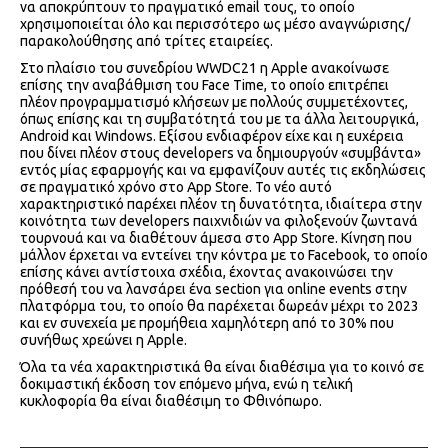
να αποκρύπτουν το πραγματικό email τους, το οποίο
χρησιμοποιείται όλο και περισσότερο ως μέσο αναγνώρισης/
παρακολούθησης από τρίτες εταιρείες.
Στο πλαίσιο του συνεδρίου WWDC21 η Apple ανακοίνωσε
επίσης την αναβάθμιση του Face Time, το οποίο επιτρέπει
πλέον προγραμματισμό κλήσεων με πολλούς συμμετέχοντες,
όπως επίσης και τη συμβατότητά του με τα άλλα λειτουργικά,
Android και Windows. Εξίσου ενδιαφέρον είχε και η ευχέρεια
που δίνει πλέον στους developers να δημιουργούν «συμβάντα»
εντός μίας εφαρμογής και να εμφανίζουν αυτές τις εκδηλώσεις
σε πραγματικό χρόνο στο App Store. Το νέο αυτό
χαρακτηριστικό παρέχει πλέον τη δυνατότητα, ιδιαίτερα στην
κοινότητα των developers παιχνιδιών να φιλοξενούν ζωντανά
τουρνουά και να διαθέτουν άμεσα στο App Store. Κίνηση που
μάλλον έρχεται να εντείνει την κόντρα με το Facebook, το οποίο
επίσης κάνει αντίστοιχα σχέδια, έχοντας ανακοινώσει την
πρόθεσή του να λανσάρει ένα section για online events στην
πλατφόρμα του, το οποίο θα παρέχεται δωρεάν μέχρι το 2023
και εν συνεχεία με προμήθεια χαμηλότερη από το 30% που
συνήθως χρεώνει η Apple.
Όλα τα νέα χαρακτηριστικά θα είναι διαθέσιμα για το κοινό σε
δοκιμαστική έκδοση τον επόμενο μήνα, ενώ η τελική
κυκλοφορία θα είναι διαθέσιμη το Φθινόπωρο.