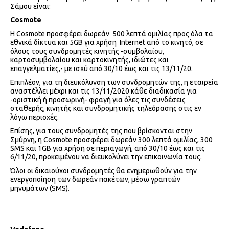
Σάμου είναι:
Cosmote
H Cosmote προσφέρει δωρεάν 500 λεπτά ομιλίας προς όλα τα
εθνικά δίκτυα και 5GB για χρήση Internet από το κινητό, σε
όλους τους συνδρομητές κινητής -συμβολαίου,
καρτοσυμβολαίου και καρτοκινητής, ιδιώτες και
επαγγελματίες,- με ισχύ από 30/10 έως και τις 13/11/20.
Επιπλέον, για τη διευκόλυνση των συνδρομητών της, η εταιρεία
αναστέλλει μέχρι και τις 13/11/2020 κάθε διαδικασία για
-οριστική ή προσωρινή- φραγή για όλες τις συνδέσεις
σταθερής, κινητής και συνδρομητικής τηλεόρασης στις εν
λόγω περιοχές.
Επίσης, για τους συνδρομητές της που βρίσκονται στην
Σμύρνη, η Cosmote προσφέρει δωρεάν 300 λεπτά ομιλίας, 300
SMS και 1GB για χρήση σε περιαγωγή, από 30/10 έως και τις
6/11/20, προκειμένου να διευκολύνει την επικοινωνία τους.
Όλοι οι δικαιούχοι συνδρομητές θα ενημερωθούν για την
ενεργοποίηση των δωρεάν πακέτων, μέσω γραπτών
μηνυμάτων (SMS).