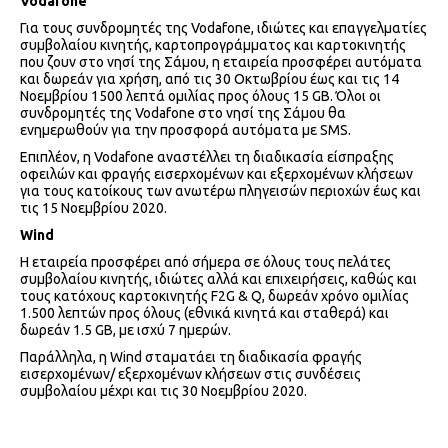
Vodafone
Για τους συνδρομητές της Vodafone, ιδιώτες και επαγγελματίες
συμβολαίου κινητής, καρτοπρογράμματος και καρτοκινητής
που ζουν στο νησί της Σάμου, η εταιρεία προσφέρει αυτόματα
και δωρεάν για χρήση, από τις 30 Οκτωβρίου έως και τις 14
Νοεμβρίου 1500 λεπτά ομιλίας προς όλους 15 GB. Όλοι οι
συνδρομητές της Vodafone στο νησί της Σάμου θα
ενημερωθούν για την προσφορά αυτόματα με SMS.
Επιπλέον, η Vodafone αναστέλλει τη διαδικασία είσπραξης
οφειλών και φραγής εισερχομένων και εξερχομένων κλήσεων
για τους κατοίκους των ανωτέρω πληγεισών περιοχών έως και
τις 15 Νοεμβρίου 2020.
Wind
H εταιρεία προσφέρει από σήμερα σε όλους τους πελάτες
συμβολαίου κινητής, ιδιώτες αλλά και επιχειρήσεις, καθώς και
τους κατόχους καρτοκινητής F2G & Q, δωρεάν χρόνο ομιλίας
1.500 λεπτών προς όλους (εθνικά κινητά και σταθερά) και
δωρεάν 1.5 GB, με ισχύ 7 ημερών.
Παράλληλα, η Wind σταματάει τη διαδικασία φραγής
εισερχομένων/ εξερχομένων κλήσεων στις συνδέσεις
συμβολαίου μέχρι και τις 30 Νοεμβρίου 2020.