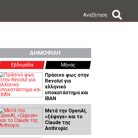
Αναζήτηση
ΔΗΜΟΦΙΛΗ
Εβδομάδα
Μήνας
Πράσινο φως στην
Revolut για
ελληνικό
υποκατάστημα και
IBAN
Μετά την OpenAI,
«ξέφυγε» και το
Claude της
Anthropic