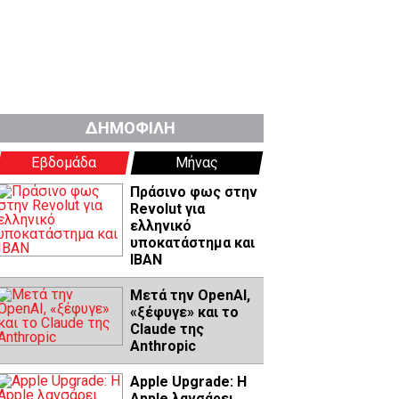
ΔΗΜΟΦΙΛΗ
Εβδομάδα
Μήνας
Πράσινο φως στην
Revolut για
ελληνικό
υποκατάστημα και
IBAN
Μετά την OpenAI,
«ξέφυγε» και το
Claude της
Anthropic
Apple Upgrade: Η
Apple λανσάρει