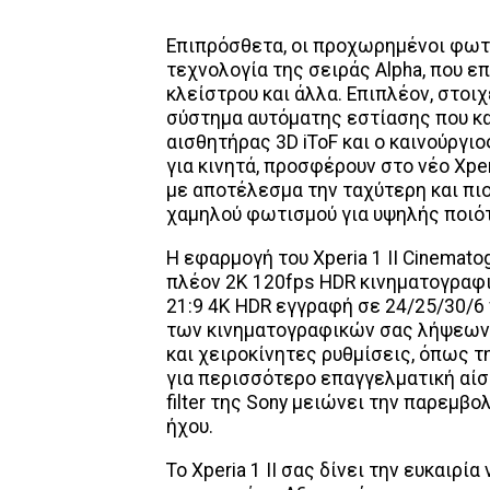
Επιπρόσθετα, οι προχωρημένοι φωτο
τεχνολογία της σειράς Alpha, που ε
κλείστρου και άλλα. Επιπλέον, στοιχ
σύστημα αυτόματης εστίασης που κα
αισθητήρας 3D iToF και ο καινούργιο
για κινητά, προσφέρουν στο νέο Xpe
με αποτέλεσμα την ταχύτερη και πι
χαμηλού φωτισμού για υψηλής ποιότ
Η εφαρμογή του Xperia 1 II Cinemato
πλέον 2K 120fps HDR κινηματογραφι
21:9 4K HDR εγγραφή σε 24/25/30/6 
των κινηματογραφικών σας λήψεων.
και χειροκίνητες ρυθμίσεις, όπως τη
για περισσότερο επαγγελματική αίσθ
filter της Sony μειώνει την παρεμβ
ήχου.
Το Xperia 1 II σας δίνει την ευκαιρ