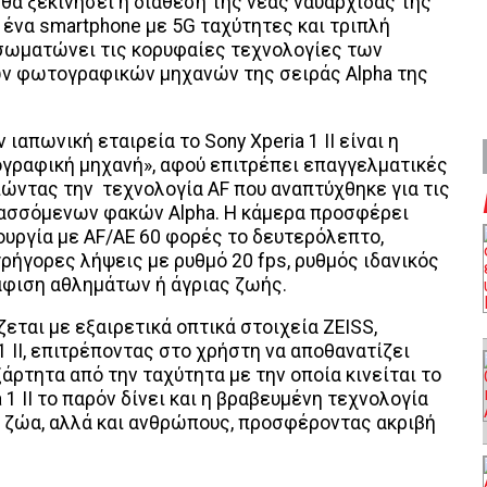
θα ξεκινήσει η διάθεση της νέας ναυαρχίδας της
II, ένα smartphone με 5G ταχύτητες και τριπλή
νσωματώνει τις κορυφαίες τεχνολογίες των
ν φωτογραφικών μηχανών της σειράς Alpha της
ιαπωνική εταιρεία το Sony Xperia 1 II είναι η
γραφική μηχανή», αφού επιτρέπει επαγγελματικές
ιώντας την τεχνολογία AF που αναπτύχθηκε για τις
ασσόμενων φακών Alpha. Η κάμερα προσφέρει
ουργία με AF/AE 60 φορές το δευτερόλεπτο,
ρήγορες λήψεις με ρυθμό 20 fps, ρυθμός ιδανικός
άφιση αθλημάτων ή άγριας ζωής.
άζεται με εξαιρετικά οπτικά στοιχεία ZEISS,
1 II, επιτρέποντας στο χρήστη να αποθανατίζει
ξάρτητα από την ταχύτητα με την οποία κινείται το
 1 II το παρόν δίνει και η βραβευμένη τεχνολογία
ια ζώα, αλλά και ανθρώπους, προσφέροντας ακριβή
.