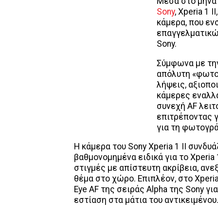
Μέσα στο μήνα 
Sony
, Xperia 1 
κάμερα, που ε
επαγγελματικώ
Sony.
Σύμφωνα με την 
απόλυτη «φωτο
λήψεις, αξιοπο
κάμερες εναλλ
συνεχή AF λειτ
επιτρέποντας γ
για τη φωτογρ
Η κάμερα του Sony Xperia 1 II συνδυ
βαθμονομημένα ειδικά για το Xperia 
στιγμές με απίστευτη ακρίβεια, ανε
θέμα στο χώρο. Επιπλέον, στο Xperia
Eye AF της σειράς Alpha της Sony γ
εστίαση στα μάτια του αντικειμένου