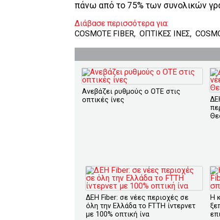
πάνω από το 75% των συνολικών γρ
Διάβασε περισσότερα για:
COSMOTE FIBER
,
ΟΠΤΙΚΕΣ ΙΝΕΣ
,
COSM
Ανεβάζει ρυθμούς ο ΟΤΕ στις
ΔΕ
οπτικές ίνες
πε
Θε
ΔΕΗ Fiber: σε νέες περιοχές σε
Η 
όλη την Ελλάδα το FTTH ίντερνετ
ξε
με 100% οπτική ίνα
επ