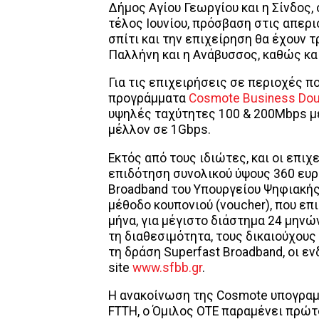
Δήμος Αγίου Γεωργίου και η Σίνδος,
τέλος Ιουνίου, πρόσβαση στις απερ
σπίτι και την επιχείρηση θα έχουν τ
Παλλήνη και η Ανάβυσσος, καθώς κα
Για τις επιχειρήσεις σε περιοχές π
προγράμματα
Cosmote Business Doub
υψηλές ταχύτητες 100 & 200Mbps μέ
μέλλον σε 1Gbps.
Εκτός από τους ιδιώτες, και οι επι
επιδότηση συνολικού ύψους 360 ευρ
Broadband του Υπουργείου Ψηφιακής
μέθοδο κουπονιού (voucher), που ε
μήνα, για μέγιστο διάστημα 24 μηνώ
τη διαθεσιμότητα, τους δικαιούχους
τη δράση Superfast Broadband, οι ε
site
www.sfbb.gr
.
Η ανακοίνωση της Cosmote υπογραμμ
FTTH, o Όμιλος ΟΤΕ παραμένει πρώτ