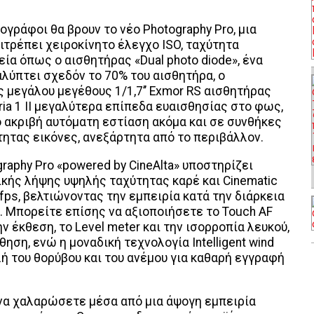
γράφοι θα βρουν το νέο Photography Pro, μια
πιτρέπει χειροκίνητο έλεγχο ISO, ταχύτητα
εία όπως ο αισθητήρας «Dual photo diode», ένα
λύπτει σχεδόν το 70% του αισθητήρα, ο
ς μεγάλου μεγέθους 1/1,7’’ Exmor RS αισθητήρας
ria 1 II μεγαλύτερα επίπεδα ευαισθησίας στο φως,
ο ακριβή αυτόματη εστίαση ακόμα και σε συνθήκες
ητας εικόνες, ανεξάρτητα από το περιβάλλον.
graphy Pro «powered by CineAlta» υποστηρίζει
κής λήψης υψηλής ταχύτητας καρέ και Cinematic
fps, βελτιώνοντας την εμπειρία κατά την διάρκεια
 Μπορείτε επίσης να αξιοποιήσετε το Touch AF
ν έκθεση, το Level meter και την ισορροπία λευκού,
ηση, ενώ η μοναδική τεχνολογία Intelligent wind
ολή του θορύβου και του ανέμου για καθαρή εγγραφή
ία να χαλαρώσετε μέσα από μια άψογη εμπειρία