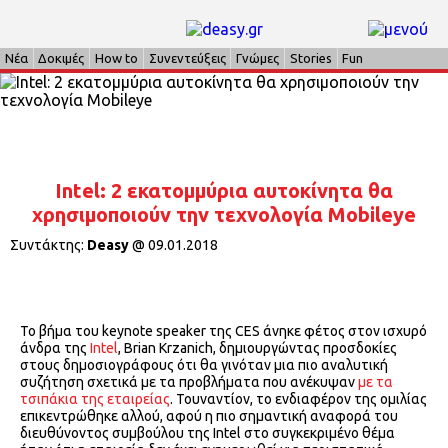
Νέα
Δοκιμές
How to
Συνεντεύξεις
Γνώμες
Stories
Fun
Intel: 2 εκατομμύρια αυτοκίνητα θα
χρησιμοποιούν την τεχνολογία Mobileye
Συντάκτης:
Deasy
@
09.01.2018
Το βήμα του keynote speaker της CES άνηκε φέτος στον ισχυρό
άνδρα της
Intel
, Brian Krzanich, δημιουργώντας προσδοκίες
στους δημοσιογράφους ότι θα γινόταν μια πιο αναλυτική
συζήτηση σχετικά με τα προβλήματα που ανέκυψαν
με τα
τσιπάκια της εταιρείας
. Τουναντίον, το ενδιαφέρον της ομιλίας
επικεντρώθηκε αλλού, αφού η πιο σημαντική αναφορά του
διευθύνοντος συμβούλου της Intel στο συγκεκριμένο θέμα