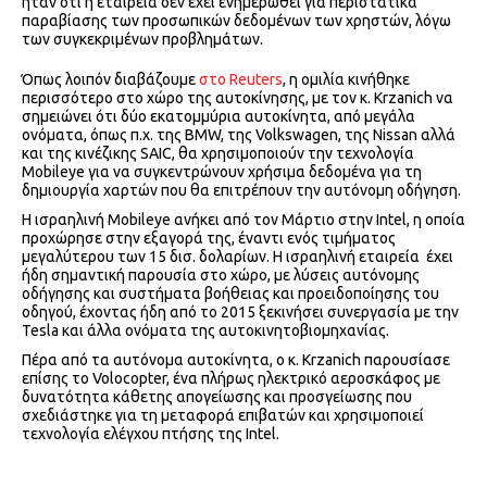
ήταν ότι η εταιρεία δεν έχει ενημερωθεί για περιστατικά
παραβίασης των προσωπικών δεδομένων των χρηστών, λόγω
των συγκεκριμένων προβλημάτων.
Όπως λοιπόν διαβάζουμε
στο Reuters
, η ομιλία κινήθηκε
περισσότερο στο χώρο της αυτοκίνησης, με τον κ. Krzanich να
σημειώνει ότι δύο εκατομμύρια αυτοκίνητα, από μεγάλα
ονόματα, όπως π.χ. της BMW, της Volkswagen, της Nissan αλλά
και της κινέζικης SAIC, θα χρησιμοποιούν την τεχνολογία
Mobileye για να συγκεντρώνουν χρήσιμα δεδομένα για τη
δημιουργία χαρτών που θα επιτρέπουν την αυτόνομη οδήγηση.
Η ισραηλινή Mobileye ανήκει από τον Μάρτιο στην Intel, η οποία
προχώρησε στην εξαγορά της, έναντι ενός τιμήματος
μεγαλύτερου των 15 δισ. δολαρίων. Η ισραηλινή εταιρεία έχει
ήδη σημαντική παρουσία στο χώρο, με λύσεις αυτόνομης
οδήγησης και συστήματα βοήθειας και προειδοποίησης του
οδηγού, έχοντας ήδη από το 2015 ξεκινήσει συνεργασία με την
Tesla και άλλα ονόματα της αυτοκινητοβιομηχανίας.
Πέρα από τα αυτόνομα αυτοκίνητα, ο κ. Krzanich παρουσίασε
επίσης το Volocopter, ένα πλήρως ηλεκτρικό αεροσκάφος με
δυνατότητα κάθετης απογείωσης και προσγείωσης που
σχεδιάστηκε για τη μεταφορά επιβατών και χρησιμοποιεί
τεχνολογία ελέγχου πτήσης της Intel.