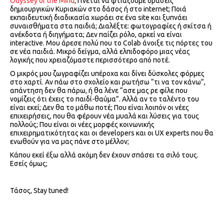
Odyssey of the Mind
; Γίνεται να φτιάξουμε δράσεις
δημιουργικών Κυριακών στο δάσος ή στο internet; Ποιά
εκπαιδευτική διαδικασία χωράει σε ένα site και ξυπνάει
συναισθήματα στα παιδιά; Διαλέξτε: φωτογραφίες ή σκίτσα ή
ανέκδοτα ή διηγήματα; Δεν παίζει ρόλο, αρκεί να είναι
interactive. Μου άρεσε πολύ που το Colab άνοιξε τις πόρτες του
σε νέα παιδιά. Μικρό δείγμα, αλλά ελπιδοφόρο μιας νέας
λογικής που χρειαζόμαστε περισσότερο από ποτέ.
Ο μικρός μου ζωγραφίζει υπέροχα και δίνει δύσκολες φόρμες
στο χαρτί. Αν πάω στο σχολείο και ρωτήσω “τι να τον κάνω”,
απάντηση δεν θα πάρω, ή θα λένε “ασε μας ρε φίλε που
νομίζεις ότι έχεις το παιδί-θαύμα”. Αλλά αν το ταλέντο του
είναι εκεί; Δεν θα το μάθω ποτέ; Που είναι λοιπόν οι νέες
επιχειρήσεις, που θα φέρουν νέα μυαλά και λύσεις για τους
πολλούς; Που είναι οι νέες μορφές κοινωνικής
επιχειρηματικότητας και οι developers και οι UX experts που θα
ενωθούν για να μας πάνε στο μέλλον;
Κάπου εκεί έξω αλλά ακόμη δεν έχουν σπάσει τα σιλό τους.
Εσείς όμως;
Τάσος, Stay tuned!