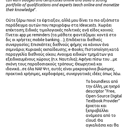
portfolio of qualifications and experts teach online and monetize
their knowledge
”.
Ούτε ξέρω ποιοί το έφτιαξαν, αλλά μου δίνει το πιο αξιόπιστο
παράδειγμα αυτών που περιγράφω στα Ideacasts. Χωράει
επέκταση; Ειδικές τιμολογιακές πολιτικές ανά είδος κοινού;
Γίνεται app με reminders (τα μάθατε φαντάζομαι: κοντά στο
δις οι χρήστες mobile banking…); Επιδέχεται διεθνείς
συνεργασίες; Επισκέπτες διεθνούς φήμης να κάνουν ένα
σεμινάριο; Κυριακές εκπαίδευσης; e-Books; Πιστοποίηση κατά
παραγγελία διεθνούς οίκου; Ανοιγμα ειδικών τμημάτων για
εξειδικευμένους χώρους (π.χ. Ναυτιλια); Αφήνει πίσω του ...με
σκόνη τους παραδοσιακούς τρόπους; Θεωρητικά και
ιδανικά...σε όλα ΝΑΙ! Ψιτ, αυτές είναι μακροχρόνια βιώσιμες,
πρακτικά χρήσιμες, κερδοφόρες, συνεργατικές ιδέες όπως λέω.
Το boundless από
την άλλη, με ηχηρό
descriptor “Free,
Open-Source Digital
Textbook Provider”
έρχεται και
ξεπροβάλλει
ανάμεσα από το
cloud. Θα
αγκαλιάσει και θα