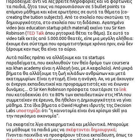
Παράδειγμα: αντί να λες βρείτε πληροφορίες και να φορτώνεις
τα παιδιά, ζήτα τους να παρουσιάσουν σε 5 bullet points το
επόμενο μάθημα και κάνε ερωτήσεις σε αυτά τα θέματα (co-
creating the tuition subjects!). Από το σχολείο που σκοτώνει τη
δημιουργικότητα, στο σχολείο που τη διδάσκει. Αγαπημένο
video (και education startup pitch material) εκείνο του Sir Ken
Robinson (
TED Talk
όπου ρητορικά θέτει το θέμα). Σε αυτό το
video talk εκτός από 5.000.000 θεατές, είπε μια μεγάλη αλήθεια:
έχουμε ένα σύστημα που οραματιστήκαμε χρόνια πριν, ενώ δεν
ξέρουμε καν πως θα είναι το αύριο.
Αυτά παίδες πρέπει να αλλάξουμε και τα startups
παραδείγματα, που ακολουθούν τον θείο δρόμο των coursera
και khan academy είναι η Αλλαγή (ναι, με Α κεφαλαίο). Από μικρά
βήματα θα αλλάξουμε τη ζωή χιλιάδων ανθρώπων και μετά
εκατομμυρίων. Είναι η στιγμή. Είναι η ανάγκη. Αχ, να με άκουγαν
οι άνεργοι εκπαιδευτικοί και προγραμματιστές και να ένωναν
δυνάμεις.... Ο Sir Ken Robinson πρόσφατα τουιτάρισε το
link
που καταδεικνύει ότι το 80% των εκπαιδευτικών στις ΗΠΑ που
συμμετείχαν σε έρευνα, θα ήθελαν η Δημιουργικότητα να γίνει
μάθημα. Στα ίδια βήματα ο David Hughes ιδρυτής της Decision
Labs
υποστηρίζει
ότι “η καινοτομία είναι ένα κρίσιμο skill για
την παγκόσμια οικονομία”.
Για σκεφτείτε λίγο επιχειρηματικά και μελλοντικά. Μπορούμε
να μάθουμε τα παιδιά μας να
σκέφτονται δημιουργικά
;
Γίνονται παιχνίδια να προσφέρουν τέτοια εκπαίδευση, όπως το