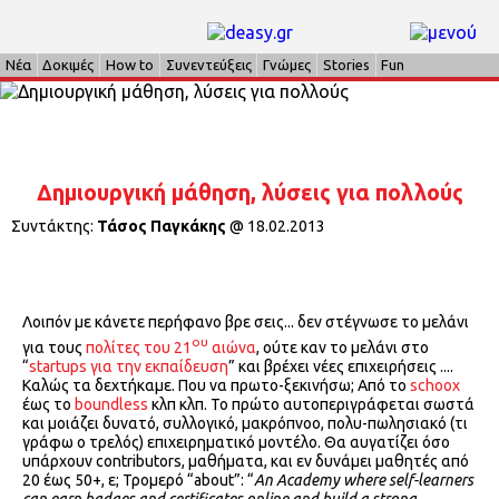
Νέα
Δοκιμές
How to
Συνεντεύξεις
Γνώμες
Stories
Fun
Δημιουργική μάθηση, λύσεις για πολλούς
Συντάκτης:
Τάσος Παγκάκης
@
18.02.2013
Λοιπόν με κάνετε περήφανο βρε σεις... δεν στέγνωσε το μελάνι
ου
για τους
πολίτες του 21
αιώνα
, ούτε καν το μελάνι στο
“
startups για την εκπαίδευση
” και βρέχει νέες επιχειρήσεις ....
Καλώς τα δεχτήκαμε. Που να πρωτο-ξεκινήσω; Από το
schoox
έως το
boundless
κλπ κλπ. Το πρώτο αυτοπεριγράφεται σωστά
και μοιάζει δυνατό, συλλογικό, μακρόπνοο, πολυ-πωλησιακό (τι
γράφω ο τρελός) επιχειρηματικό μοντέλο. Θα αυγατίζει όσο
υπάρχουν contributors, μαθήματα, και εν δυνάμει μαθητές από
20 έως 50+, ε; Τρομερό “about”: “
An Academy where self-learners
can earn badges and certificates online and build a strong