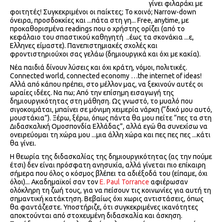
γίνει φιλαράκι με
φοιτητές! Συγκεκριμένοι οι παίκτες; Το κοινό; Narrow-down
όνειρα, προσδοκκίες και ...πάτα στη γη... Free, anytime, με
προκαθορισμένα readings που ο χρήστης ορίζει (από το
κεφάλαιο του σπαστικού καθηγητή ..έως τα σκονάκια ...ε,
Ελληνες είμαστε). Πανεπιστημιακές σχολές και
φροντιστηριούχοι σας γελάω (δημιουργικά και όχι με κακία).
Νέα παιδιά δίνουν λύσεις και όχι κράτη, νόμοι, πολιτικές.
Connected world, connected economy …the internet of ideas!
Αλλά από κάπου πρέπει, στο μέλλον μας, να ξεκινούν αυτές οι
ωραίες ιδέες. Να πω; Από την επίσημη εισαγωγή της
δημιουργικότητας στη μάθηση. Ως γνωστό, το μυαλό που
σιγοκοιμάται, μπαίνει σε μόνιμη χειμερία νάρκη (“δικό μου αυτό,
μουστάκια”). Ξέρω, ξέρω, όπως πάντα θα μου πείτε “πες τα στη
Διδασκαλική Ομοσπονδία Ελλάδας”, αλλά εγώ θα συνεχίσω να
ονειρεύομαι τη χώρα μου ...μια άλλη χώρα και πες πες πες ...κάτι
θα γίνει.
Η θεωρία της διδασκαλίας της δημιουργικότητας (ας την πούμε
έτσι) δεν είναι πρόσφατη ανησυχία, αλλά γίνεται πιο επίκαιρη
σήμερα που όλος ο κόσμος βλέπει τα αδιέξοδά του (είπαμε, όχι
όλοι)... Ακαδημαϊκοί σαν τον
E. Paul Torrance
αφιέρωσαν
ολόκληρη τη ζωή τους, για να πείσουν τις κοινωνίες για αυτή τη
σημαντική κατάκτηση. Βεβαίως όχι χωρις αντιστάσεις, όπως
θα φαντάζεστε. Υποστήριζε, ότι συγκεκριμένες ικανότητες
αποκτούνται από στοχευμένη διδασκαλία και άσκηση.