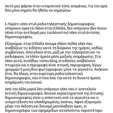
Αυτό μας φέρνει στον ιντερνετικό τύπο, επομένως. Για την ώρα
δύο μόνο σημεία θα ήθελα να σημειώσω:
Ι.
Παρότι sites στυλ ραδιοτηλεοπτικής δημοσιογραφίας
υπάρχουν αρκετά πλέον στην Ελλάδα, δεν υπάρχουν (δεν έχουν
πέσει στην αντίληψή μου τουλάχιστον) sites στυλ έντυπης
δημοσιογραφίας.
Εξηγούμαι: στην Ελλάδα έχουμε πλέον πολλά sites που
ανεβάζουν τις ειδήσεις κατά τη διάρκεια της ημέρας, καθώς
συμβαίνουν. Αποτελούν έτσι, μαζί με την τηλεόραση και το
ραδιόφωνο, το πλέον άμεσο μέσο μαζικής ενημέρωσης. Στα
sites αυτά, συνήθως τύπου blog, οι ειδήσεις ανεβαίνουν
στιγμιαία και η περιγραφή είναι στεγνή, περιγραφική, λίγων
γραμμών ή μιας/δυο φωτογραφιών: μόνο τα γεγονότα. Ανήκουν
έτσι, θα έλεγα, στην ευρύτερη ραδιοτηλεοπτική
δημοσιογραφία, που στόχο έχει την κατά το δυνατό άμεση
ενημέρωση του κοινού.
Από την άλλη μεριά δεν υπάρχουν sites που ν' αποτελούν
έντυπη δημοσιογραφία. Βασικό χαρακτηριστικό της έντυπης
δημοσιογραφίας είναι η απόσταση από τα γεγονότα και η
αναμετάδοση πιο ολοκληρωμένης εικόνας. Αφού εξορισμού
μέχρι την έκδοση και διανομή μεσολαβούν ώρες, οι
δημοσιογράφοι των εφημερίδων ασχολούνται περισσότερο