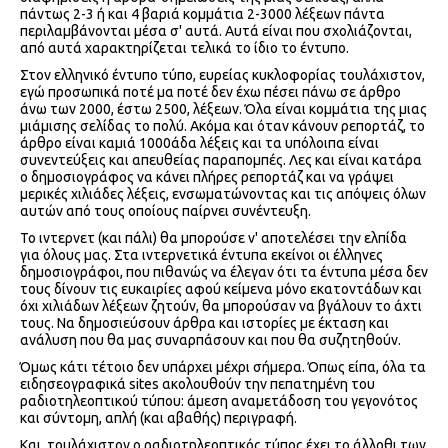
πάντως 2-3 ή και 4 βαριά κομμάτια 2-3000 λέξεων πάντα
περιλαμβάνονται μέσα σ' αυτά. Αυτά είναι που σχολιάζονται,
από αυτά χαρακτηρίζεται τελικά το ίδιο το έντυπο.
Στον ελληνικό έντυπο τύπο, ευρείας κυκλοφορίας τουλάχιστον,
εγώ προσωπικά ποτέ μα ποτέ δεν έχω πέσει πάνω σε άρθρο
άνω των 2000, έστω 2500, λέξεων. Όλα είναι κομμάτια της μιας
μιάμισης σελίδας το πολύ. Ακόμα και όταν κάνουν ρεπορτάζ, το
άρθρο είναι καμιά 1000άδα λέξεις και τα υπόλοιπα είναι
συνεντεύξεις και απευθείας παραπομπές. Λες και είναι κατάρα
ο δημοσιογράφος να κάνει πλήρες ρεπορτάζ και να γράψει
μερικές χιλιάδες λέξεις, ενσωματώνοντας και τις απόψεις όλων
αυτών από τους οποίους παίρνει συνέντευξη.
Το ιντερνετ (και πάλι) θα μπορούσε ν' αποτελέσει την ελπίδα
για όλους μας. Στα ιντερνετικά έντυπα εκείνοι οι έλληνες
δημοσιογράφοι, που πιθανώς να έλεγαν ότι τα έντυπα μέσα δεν
τους δίνουν τις ευκαιρίες αφού κείμενα μόνο εκατοντάδων και
όχι χιλιάδων λέξεων ζητούν, θα μπορούσαν να βγάλουν το άχτι
τους. Να δημοσιεύσουν άρθρα και ιστορίες με έκταση και
ανάλυση που θα μας συναρπάσουν και που θα συζητηθούν.
Όμως κάτι τέτοιο δεν υπάρχει μέχρι σήμερα. Όπως είπα, όλα τα
ειδησεογραφικά sites ακολουθούν την πεπατημένη του
ραδιοτηλεοπτικού τύπου: άμεση αναμετάδοση του γεγονότος
και σύντομη, απλή (και αβαθής) περιγραφή.
Και, τουλάχιστον ο ραδιοτηλεοπτικός τύπος έχει το άλλοθι των