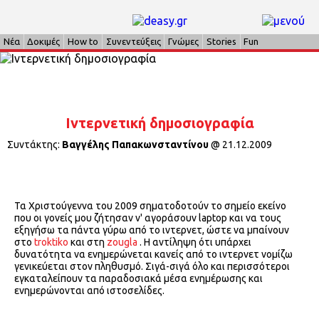
Νέα
Δοκιμές
How to
Συνεντεύξεις
Γνώμες
Stories
Fun
Ιντερνετική δημοσιογραφία
Συντάκτης:
Βαγγέλης Παπακωνσταντίνου
@
21.12.2009
Τα Χριστούγεννα του 2009 σηματοδοτούν το σημείο εκείνο
που οι γονείς μου ζήτησαν ν' αγοράσουν laptop και να τους
εξηγήσω τα πάντα γύρω από το ιντερνετ, ώστε να μπαίνουν
στο
troktiko
και στη
zougla
. Η αντίληψη ότι υπάρχει
δυνατότητα να ενημερώνεται κανείς από το ιντερνετ νομίζω
γενικεύεται στον πληθυσμό. Σιγά-σιγά όλο και περισσότεροι
εγκαταλείπουν τα παραδοσιακά μέσα ενημέρωσης και
ενημερώνονται από ιστοσελίδες.