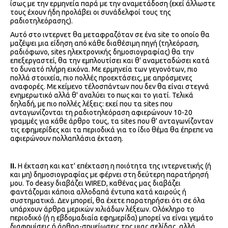
ίσως με την ερμηνεία παρά με την αναμετάδοση (εκεί άλλωστε
τους έχουν ήδη προλάβει οι συνάδελφοί τους της
ραδιοτηλεόρασης).
Αυτό στο ιντερνετ θα μεταφραζόταν σε ένα site το οποίο θα
μαζέψει μια είδηση από κάθε διαθέσιμη πηγή (τηλεόραση,
ραδιόφωνο, sites ηλεκτρονικής δημοσιογραφίας) θα την
επεξεργαστεί, θα την εμπλουτίσει και θ' αναμεταδώσει κατά
το δυνατό πλήρη εικόνα. Με ερμηνεία των γεγονότων, πιο
πολλά στοιχεία, πιο πολλές προεκτάσεις, με απρόσμενες
αναφορές. Με κείμενο τέλοσπάντων που δεν θα είναι στεγνά
ενημερωτικό αλλά θ' αναλύει το πως και το γιατί. Τελικά
δηλαδή, με πιο πολλές λέξεις: εκεί που τα sites που
ανταγωνίζονται τη ραδιοτηλεόραση αφιερώνουν 10-20
γραμμές για κάθε άρθρο τους, τα sites που θ' ανταγωνίζονταν
τις εφημερίδες και τα περιοδικά για το ίδιο θέμα θα έπρεπε να
αφιερώνουν πολλαπλάσια έκταση.
ΙΙ.
Η έκταση και κατ' επέκταση η ποιότητα της ιντερνετικής (ή
και μη) δημοσιογραφίας με φέρνει στη δεύτερη παρατήρησή
μου. Το deasy διαβάζει WIRED, καθένας μας διαβάζει
φαντάζομαι κάποια αλλοδαπά έντυπα κατά καιρούς ή
συστηματικά. Δεν μπορεί, θα έχετε παρατηρήσει ότι σε όλα
υπάρχουν άρθρα μερικών χιλιάδων λέξεων. Ολόκληρο το
περιοδικό (ή η εβδομαδιαία εφημερίδα) μπορεί να είναι γεμάτο
διαφημίσεις ή άρθρα-σημείωσεις της μιας σελίδας, αλλά