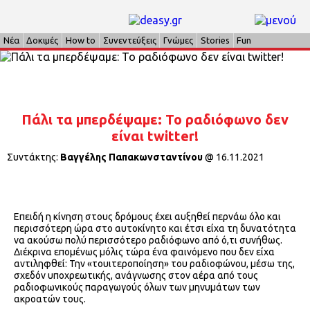
Νέα
Δοκιμές
How to
Συνεντεύξεις
Γνώμες
Stories
Fun
Πάλι τα μπερδέψαμε: Το ραδιόφωνο δεν
είναι twitter!
Συντάκτης:
Βαγγέλης Παπακωνσταντίνου
@
16.11.2021
Επειδή η κίνηση στους δρόμους έχει αυξηθεί περνάω όλο και
περισσότερη ώρα στο αυτοκίνητο και έτσι είχα τη δυνατότητα
να ακούσω πολύ περισσότερο ραδιόφωνο από ό,τι συνήθως.
Διέκρινα επομένως μόλις τώρα ένα φαινόμενο που δεν είχα
αντιληφθεί: Την «τουιτεροποίηση» του ραδιοφώνου, μέσω της,
σχεδόν υποχρεωτικής, ανάγνωσης στον αέρα από τους
ραδιοφωνικούς παραγωγούς όλων των μηνυμάτων των
ακροατών τους.