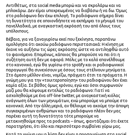
Αντιθέτως, στα social media μπορώ και να σκρολάρω και να
μπλοκάρω. Δεν είμαι υποχρεωμένος να διαβάσω ή να δω. Όμως
στο ραδιόφωνο δεν έχω επιλογή. Το ραδιόφωνο σήμερα δίνει
τη δυνατότητα σε οποιονδήποτε να εκπέμψει το μήνυμά του
πανελλαδικά, με αναγκαστική ακρόασή του από όλους τους
υπόλοιπους.
Βέβαια, για να ξαναγυρίσω εκεί που ξεκίνησα, παραπάνω
ομολόγησα ότι ακούω ραδιόφωνο περιστασιακά: Η κίνηση με
έκανε να αυξήσω τις ώρες ακρόασης ώστε να αντιληφθώ αυτό
το φαινόμενο. Επομένως, κάποιος θα μπορούσε να πει ότι η
συζήτηση αυτή δεν με αφορά: Μόλις με το καλό επανέλθουμε
στο κανονικό, εγώ θα γυρίσω στο spotify και οι ραδιοφωνικοί
παραγωγοί θα συνεχίσουν με όσους τους στέλνουν μηνύματα.
Στο άμεσο μέλλον είναι, νομίζω, πράγματι έτσι τα πράγματα. Η
γνώμη μου για την «τουιτεροποίηση» του ραδιοφώνου δεν έχει
καμία αξία. Σε βάθος όμως χρόνου, εγώ και όσοι συμφωνούν
μαζί μου θα κόψουμε εντελώς το ραδιόφωνο: Γιατί να
ασχοληθούμε με ένα off-line twitter, με αναγκαστική κιόλας
ανάγνωση όλων των μηνυμάτων, ενώ μπορούμε να μπούμε στο
κανονικό; Από την άλλη μεριά, αν θέλουμε να ακούμε την άποψη
συγκεκριμένων ανθρώπων και το ραδιόφωνο πλέον δεν μας
παρέχει αυτή τη δυνατότητα τότε μπορούμε να
μετακινηθούμε προς τα podcasts – όπως, φαντάζομαι ότι έχετε
παρατηρήσει, ότι όλο και περισσότερο συμβαίνει γύρω μας.
Κατά τη γνώμη μου η λύση δεν είναι η προσομοίωση στα social