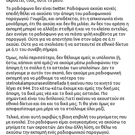
ακροατές τους, ούτε το μέσο.
Το ραδιόφωνο δεν είναι twitter. Ραδιόφωνο ακούει κανείς
επειδή θέλει να ακούσει την άποψη του ραδιοφωνικού
παραγωγού. Γνωρίζει, και αποδέχεται, ότι η επικοινωνία είναι
μονόδρομη, ότι θα ακούει και δεν θα μιλάει. Αν δεν του αρέσει η
εκπομπή μπορεί να αλλάξει σταθμό ή και να το κλείσει εντελώς.
Δεν ανοίγει το ραδιόφωνο για να πιάσει ψιλή κουβέντα με τον
παραγωγό. Ούτε για να απαντήσει live στον αέρα σε ό,τι
ακούει. Ούτε για να σχολιάσει ή να αστειευτεί σε εθνικό δίκτυο
με ό,τι του συνέβη σήμερα.
Όμως, πολύ περισσότερο, δεν θέλουμε εμείς οι υπόλοιποι (ή,
έστω, κάποιοι από εμάς) να ακούμε μέσω ραδιοφώνου την
άποψη ή το σχόλιο ή το αστειάκι των υπολοίπων. Δεν το
ανοίγουμε γι αυτόν τον σκοπό, δεν ακούμε μια ραδιοφωνική
εκπομπή για να μάθουμε τα νεότερα του
stelnokalampouriaseolitinellada ή εκείνου που το κινητό του
λήγει σε 944. Στο κάτω-κάτω έχουμε και εμείς την δική μας
άποψη, τα δικά μας νέα και το δικό μας αστειάκι. Πιο
σημαντικά είναι του διπλανού; Γιατί εκείνου να ακουστούν σε
εθνικό δίκτυο και όχι και τα δικά μας; Τι θα γίνει όμως αν
αποφασίσουμε μια μέρα να τα στείλουμε όλοι μαζί;
Τελικά, είναι αυτή ακριβώς η βίαιη επιβολή του μηνύματος που
με ενοχλεί. Στο ραδιόφωνο είμαι αναγκασμένος να ακούσω τα
μηνύματα των ακροατών. Δεν έχω άλλη λύση, αν θέλω να
ακούσω την εκπομπή ενός ραδιοφωνικού παραγωγού.