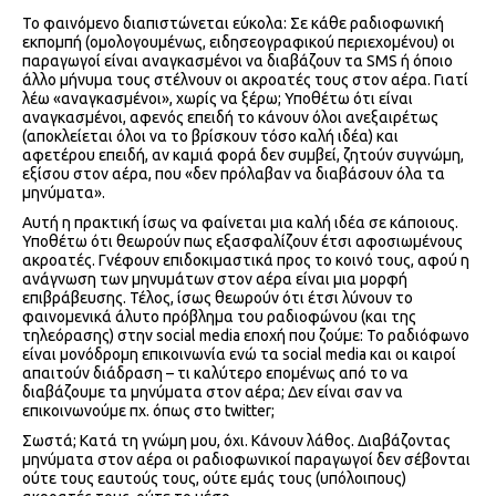
Το φαινόμενο διαπιστώνεται εύκολα: Σε κάθε ραδιοφωνική
εκπομπή (ομολογουμένως, ειδησεογραφικού περιεχομένου) οι
παραγωγοί είναι αναγκασμένοι να διαβάζουν τα SMS ή όποιο
άλλο μήνυμα τους στέλνουν οι ακροατές τους στον αέρα. Γιατί
λέω «αναγκασμένοι», χωρίς να ξέρω; Υποθέτω ότι είναι
αναγκασμένοι, αφενός επειδή το κάνουν όλοι ανεξαιρέτως
(αποκλείεται όλοι να το βρίσκουν τόσο καλή ιδέα) και
αφετέρου επειδή, αν καμιά φορά δεν συμβεί, ζητούν συγνώμη,
εξίσου στον αέρα, που «δεν πρόλαβαν να διαβάσουν όλα τα
μηνύματα».
Αυτή η πρακτική ίσως να φαίνεται μια καλή ιδέα σε κάποιους.
Υποθέτω ότι θεωρούν πως εξασφαλίζουν έτσι αφοσιωμένους
ακροατές. Γνέφουν επιδοκιμαστικά προς το κοινό τους, αφού η
ανάγνωση των μηνυμάτων στον αέρα είναι μια μορφή
επιβράβευσης. Τέλος, ίσως θεωρούν ότι έτσι λύνουν το
φαινομενικά άλυτο πρόβλημα του ραδιοφώνου (και της
τηλεόρασης) στην social media εποχή που ζούμε: Το ραδιόφωνο
είναι μονόδρομη επικοινωνία ενώ τα social media και οι καιροί
απαιτούν διάδραση – τι καλύτερο επομένως από το να
διαβάζουμε τα μηνύματα στον αέρα; Δεν είναι σαν να
επικοινωνούμε πχ. όπως στο twitter;
Σωστά; Κατά τη γνώμη μου, όχι. Κάνουν λάθος. Διαβάζοντας
μηνύματα στον αέρα οι ραδιοφωνικοί παραγωγοί δεν σέβονται
ούτε τους εαυτούς τους, ούτε εμάς τους (υπόλοιπους)