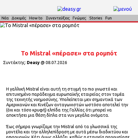
Νέα
Δοκιμές
How to
Συνεντεύξεις
Γνώμες
Stories
Fun
Το Mistral «πέρασε» στα ρομπότ
Συντάκτης:
Deasy
@
08.07.2026
Η γαλλική Mistral είναι αυτή τη στιγμή το πιο γνωστό και
επιτυχημένο παράδειγμα ευρωπαϊκής εταιρείας στον τομέα
της τεχνητής νοημοσύνης. Υπολείπεται μεν σημαντικά των
Αμερικανών και Κινέζων ανταγωνιστών ωστόσο αποτελεί την
(όχι και τόσο κρυφή) ελπίδα της Γαλλίας ότι μπορεί να
αποκτήσει μια θέση δίπλα στα νυν μεγάλα ονόματα.
Έως σήμερα γνωρίζαμε την Mistral από τα γλωσσικά της
μοντέλα και την αλληλεπίδραση με αυτά μέσω διαδικτύου και
εφαρμογών. Κάτι όμως αλλάζει, καθώς η εταιρεία παρουσίασε