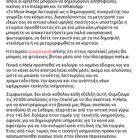
οποίο οι χρήστες μπορούν να δημιουργούν αληθοφανείς
εικόνες στο Instagram και το WhatsApp.
«To Muse Image λειτουργεί ως ο δημιουργικός συνεργάτης που
γνωρίζει τον κόσμο σας, διευκολύνοντας τη μετατροπή των
ιδεών σας σε οπτικό υλικό υψηλής ποιότητας», υποστηρίζει η
εταιρεία προσθέτοντας ότι με ένα μόνο κλικ μπορείτε να
μπορείτε να αποκαταστήσετε μια παλιά οικογενειακή
φωτογραφία, να δείτε τον εαυτό σας με τα πιο δημοφιλή
χτενίσματα ή να μεταμορφωθείτε σε καρτούν.
Η εταιρεία
ανακοίνωσε
επίσης ότι στους προσεχείς μήνες θα
μπορείς να φτιάχνεις βίντεο μέσα από την πλατφόρμα meta.ai.
Γενικά η Meta προσπαθεί να καλύψει το χαμένο έδαφος και για
να το κάνει αυτό επιστρατεύει κάθε μέσο, ακόμα και απολύσεις
ώστε να μειώσει το κόστος λειτουργίας και να
χρηματοδοτήσει την έρευνα και την ανάπτυξη νέων
εφαρμογών τεχνητής νοημοσύνης.
Συμφωνούμε, δεν είναι καθόλου καλή εξέλιξη αυτή. Θυμίζουμε
τις 30.000 απολύσεις στην Oracle με το ίδιο σκεπτικό. Η Meta,
για να επιστρέψουμε στο βασικό μας θέμα, σκοπεύει να
επενδύσει (ή να ξοδέψει, εξαρτάται από την οπτική σου) γύρω
στα 145 δισ. δολάρια στον τομέα της τεχνητής νοημοσύνης,
αφενός για να δημιουργήσει υπηρεσίες για το κοινό και
αφετέρου για να την ενσωματώσει στη δική της λειτουργία.
Ένας από τους τομείς που η τεχνητή νοημοσύνη πρόκειται να
χρησιμοποιηθεί ευρέως είναι στον έλεγχο περιεχομένου,