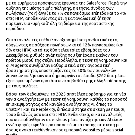
με τα ευρήματα πρόσφατης έρευνας της Salesforce. Παρά την
αύξηση της μέσης τιμής πώλησης, η ετήσια άνοδος των
πωλήσεων (YoY) άγγιξε το 7% σε παγκόσμιο επίπεδο και το 4%
στις ΗΠΑ, αποδεικνύοντας ότι η καταναλωτική ζήτηση
παρέμεινε ισχυρή καθ’ όλη τη διάρκεια της εορταστικής
περιόδου.
Οι καταναλωτές επέδειξαν αξιοσημείωτη ανθεκτικότητα,
οδηγώντας σε αύξηση πωλήσεων κατά 12% παγκοσμίως (και
9% στις ΗΠΑ) κατά τις δύο τελευταίες εβδομάδες του
Δεκεμβρίου, ρυθμός ανάπτυξης που ξεπέρασε εκείνον του
πρώτου μισού της σεζόν. Παράλληλα, η τεχνητή νοημοσύνη και
οι AI agents συνέβαλαν καθοριστικά στην αγοραστική
δραστηριότητα, υποστηρίζοντας το 20% των συνολικών
λιανικών πωλήσεων και δημιουργώντας έσοδα $262 δισ. μέσω
εξατομικευμένων προτάσεων και βαθύτερης αλληλεπίδρασης
με τους πελάτες.
Βάσει των δεδομένων, το 2025 αποτέλεσε ορόσημο για τη νέα
γενιά αναζητήσεων με τεχνητή νοημοσύνη, καθώς το ποσοστό
επισκεψιμότητας από κανάλια αναζήτησης ΑΙ, όπως το
ChatGPT και το Perplexity, διπλασιάστηκε σε σχέση με πέρυσι,
τόσο διεθνώς όσο και στις ΗΠΑ. Ενδεικτικά, οι καταναλωτές
που κατευθύνθηκαν σε e-shops μέσω αναζητήσεων AI είχαν
εννέα φορές υψηλότερο ποσοστό μετατροπής σε σχέση με
όσους ανακατευθύνθηκαν σε εμπορικά websites μέσω social