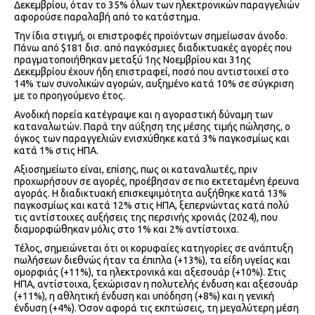
Δεκεμβρίου, όταν το 35% όλων των ηλεκτρονικών παραγγελιών
αφορούσε παραλαβή από το κατάστημα.
Την ίδια στιγμή, οι επιστροφές προϊόντων σημείωσαν άνοδο.
Πάνω από $181 δισ. από παγκόσμιες διαδικτυακές αγορές που
πραγματοποιήθηκαν μεταξύ 1ης Νοεμβρίου και 31ης
Δεκεμβρίου έχουν ήδη επιστραφεί, ποσό που αντιστοιχεί στο
14% των συνολικών αγορών, αυξημένο κατά 10% σε σύγκριση
με το προηγούμενο έτος.
Ανοδική πορεία κατέγραψε και η αγοραστική δύναμη των
καταναλωτών. Παρά την αύξηση της μέσης τιμής πώλησης, ο
όγκος των παραγγελιών ενισχύθηκε κατά 3% παγκοσμίως και
κατά 1% στις ΗΠΑ.
Αξιοσημείωτο είναι, επίσης, πως οι καταναλωτές, πριν
προχωρήσουν σε αγορές, προέβησαν σε πιο εκτεταμένη έρευνα
αγοράς. Η διαδικτυακή επισκεψιμότητα αυξήθηκε κατά 13%
παγκοσμίως και κατά 12% στις ΗΠΑ, ξεπερνώντας κατά πολύ
τις αντίστοιχες αυξήσεις της περσινής χρονιάς (2024), που
διαμορφώθηκαν μόλις στο 1% και 2% αντίστοιχα.
Τέλος, σημειώνεται ότι οι κορυφαίες κατηγορίες σε ανάπτυξη
πωλήσεων διεθνώς ήταν τα έπιπλα (+13%), τα είδη υγείας και
ομορφιάς (+11%), τα ηλεκτρονικά και αξεσουάρ (+10%). Στις
ΗΠΑ, αντίστοιχα, ξεχώρισαν η πολυτελής ένδυση και αξεσουάρ
(+11%), η αθλητική ένδυση και υπόδηση (+8%) και η γενική
ένδυση (+4%). Όσον αφορά τις εκπτώσεις, τη μεγαλύτερη μέση