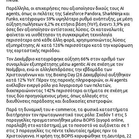
media.
Παράλληλα, οι επιχειρήσεις που αξιοποίησαν δικούς τους AI
agents, όπως οι πελάτες της Salesforce Pandora, SharkNinja και
Funko, κατέγραψαν 59% υψηλότερο ρυθμό ανάπτυξης, με μέση
αύξηση πωλήσεων 6,2% σε ετήσια βάση (YoY), έναντι 3,9% για
όσες δεν αξιοποίησαν αντίστοιχες λύσεις. Οι καταναλωτές
φαίνεται να υιοθέτησαν τη συγκεκριμένη τεχνολογία
περισσότερο από κάθε άλλη φορά, χρησιμοποιώντας λύσεις
εξυπηρέτησης AI κατά 126% περισσότερο κατά την κορύφωση
της εορταστικής περιόδου.
Τον Δεκέμβριο καταγράφηκε αύξηση 66% στον αριθμό των
συνομιλιών εξυπηρέτησης μέσω agentic AI σε σχέση με τον
Νοέμβριο, ενώ οι αλληλεπιδράσεις την εβδομάδα των
Χριστουγέννων και της Boxing Day (26 Δεκεμβρίου) αυξήθηκαν
κατά 12% YoY. Πέραν της παροχής πληροφοριών, οι ΑΙ agents
ανέλαβαν ενεργό ρόλο για λογαριασμό των πελατών,
διεκπεραιώνοντας 142% περισσότερα αιτήματα σε σχέση με
τους δύο προηγούμενους μήνες, όπως αλλαγές στις
διευθύνσεις παράδοσης και διαδικασίες επιστροφών.
Παρά τη δυναμική του e-commerce, τα φυσικά καταστήματα
διατήρησαν τον πρωταγωνιστικό τους ρόλο: Σχεδόν 1 στις 5
παραγγελίες πραγματοποιήθηκε μέσω BOPIS (αγορά online,
παραλαβή στο κατάστημα), με το ποσοστό να αυξάνεται σε 1
στις 3 παραγγελίες τις πέντε τελευταίες ημέρες πριν τα
Χριστούγεννα. Η χρήση της BOPIS κορυφώθηκε τη Δευτέρα, 22