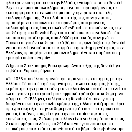
ηλεκτρονικού εμπορίου στην Ελλάδα, ενσωμάτωσε το Revolut
Pay στην εμπειρία ολοκλήρωσης αγοράς, προσφέροντας σε
εκατομμύρια καταναλωτές μια πιο γρήγορη και ασφαλή
επιλογή πληρωμής. Στο πλαίσιο αυτής της συνεργασίας,
προσφέρονται αποκλειστικά προνόμια, από μπόνους
καλωσορίσματος έως επιπλέον RevPoints, επιταχύνοντας την
υιοθέτηση του Revolut Pay τόσο από τους καταναλωτές, όσο
και από περισσότερους από 8.000 εμπορικούς συνεργάτες.
Πρόκειται για ένα καθοριστικό βήμα στη φιλοδοξία της Revolut
να αποτελεί αναπόσπαστο κομμάτι της καθημερινότητας των
Ελλήνων, προσφέροντας μια ολοκληρωμένη και απρόσκοπτη
εμπειρία online αγορών.
Ο Ignacio Zunzunegui, Επικεφαλής Ανάπτυξης της Revolut για
τη Νότια Ευρώπη, δήλωσε:
«Το 2025 αποτέλεσε χρονιά-ορόσημο για τη σχέση μας με την
Ελλάδα. Πέρα από τη διεύρυνση της πελατειακής μας βάσης,
κερδίσαμε την εμπιστοσύνη των πελατών και αυτό αποτελεί το
κλειδί για να μετατραπεί μια ψηφιακή τράπεζα σε καθημερινό
σύμμαχο. Οι Έλληνες επιλέγουν τη Revolut όχι μόνο για τη
διαφάνεια και την ευκολία χρήσης της, αλλά επειδή προσφέρει
πραγματική αξία στην καθημερινότητά τους, είτε πρόκειται
για τις δαπάνες τους είτε για την αποταμίευση και τις
επενδύσεις τους. Στόχος μας πλέον είναι να ξεπεράσουμε τους
2 εκατομμύρια πελάτες το 2026 και να εγκαινιάσουμε το
τοπικό μας υποκατάστημα. Με αυτό το βήμα, θα εμβαθύνουμε