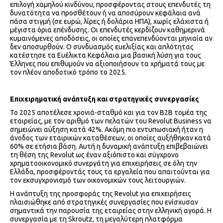
επιλογή χαμηλού κινδύνου, προσφέροντας στους επενδυτές τη
δυνατότητα να προσθέτουν ή να αποσύρουν κεφάλαια ανά
πάσα στιγμή (σε ευρώ, λίρες ή δολάρια ΗΠΑ), χωρίς ελάχιστα ή
μέγιστα όρια επένδυσης. Οι επενδυτές κερδίζουν καθημερινά
κυμαινόμενες αποδόσεις, οι οποίες επανεπενδύονται μηνιαία αν
δεν αποσυρθούν. Ο συνδυασμός ευελιξίας και απλότητας
κατέστησε τα Ευέλικτα Κεφάλαια μια βασική λύση για τους
Έλληνες που επιθυμούν να αξιοποιήσουν τα χρήματά τους με
τον πλέον αποδοτικό τρόπο το 2025.
Επιχειρηματική ανάπτυξη και στρατηγικές συνεργασίες
Το 2025 αποτέλεσε χρονιά-σταθμό και για τον B2B τομέα της
εταιρείας, με τον αριθμό των πελατών του Revolut Business να
σημειώνει αύξηση κατά 42%. Ακόμη πιο εντυπωσιακή ήταν η
άνοδος των εταιρικών καταθέσεων, οι οποίες αυξήθηκαν κατά
60% σε ετήσια βάση. Αυτή η δυναμική ανάπτυξη επιβεβαιώνει
τη θέση της Revolut ως έναν αξιόπιστο και σύγχρονο
χρηματοοικονομικό συνεργάτη για επιχειρήσεις σε όλη την
Ελλάδα, προσφέροντάς τους τα εργαλεία που απαιτούνται για
τον εκσυγχρονισμό των οικονομικών τους λειτουργιών.
Η ανάπτυξη της προσφοράς της Revolut για επιχειρήσεις
πλαισιώθηκε από στρατηγικές συνεργασίες που ενίσχυσαν
σημαντικά την παρουσία της εταιρείας στην ελληνική αγορά. Η
συνεργασία με τη Skroutz, τη μεγαλύτερη πλατφόρμα