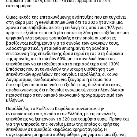
διάρκεια του 2025, από τα 176 εκατομμύρια στα 244
εκατομμύρια.
Όμως, εκτός της επιταχυνόμενης ανάπτυξης που επιτυγχάνει
στη χώρα μας, η Revolut σημειώνει ότι το 2025 ήταν και μια
χρονιά που επιβεβαίωσε ότι η επιλογή της από τους Έλληνες
χρήστες εξελίσσεται από μία πρακτική λύση για ταξίδια σε μια
ψηφιακή πλατφόρμα τραπεζικής στην οποία οι χρήστες
βασίζονται καθημερινά για το σύνολο των αναγκών τους.
Χαρακτηριστικά, η εταιρεία επισημαίνει τη ραγδαία
επιτάχυνση της επενδυτικής δραστηριότητας στη διάρκεια
της χρονιάς, κατά σχεδόν 60%, με το συνολικό όγκο των
επενδύσεων να εκτοξεύεται κατά περισσότερο από 130%.
Επιδόσεις που αντανακλούν την ισχυρή υιοθέτηση των
επενδυτικών εργαλείων της Revolut. Παράλληλα, οι Κοινοί
Λογαριασμοί, σχεδιασμένοι για ζευγάρια ή άτομα που
διαχειρίζονται από κοινού τα έξοδά τους, διπλασιάστηκαν,
αποδεικνύοντας ότι η Revolut ενσωματώνεται πλέον όλο και
περισσότερο στον οικιακό οικονομικό προγραμματισμό των
Ελλήνων.
Παράλληλα, τα Ευέλικτα Κεφάλαια συνέχισαν την
εντυπωσιακή τους άνοδο στην Ελλάδα, με τις συνολικές
επενδύσεις να ξεπερνούν τα 320 εκατομμύρια ευρώ. Πρόκειται
για την υπηρεσία της Revolut μέσω της οποίας οι χρήστες
επενδύουν σε αμοιβαία κεφάλαια χρηματαγοράς. Η
συγκεκριμένη υπηρεσία καθιερώθηκε γρήγορα ως μια έξυπνη