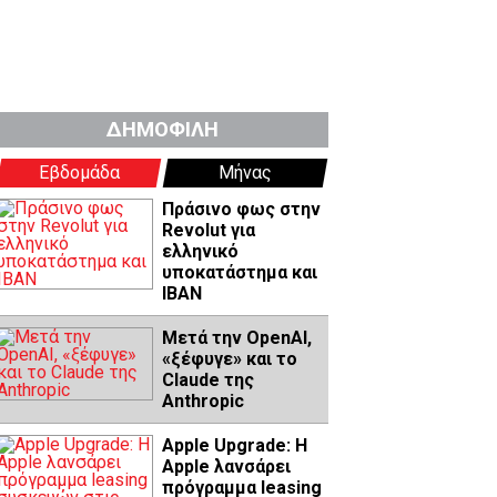
ΔΗΜΟΦΙΛΗ
Εβδομάδα
Μήνας
Πράσινο φως στην
Revolut για
ελληνικό
υποκατάστημα και
IBAN
Μετά την OpenAI,
«ξέφυγε» και το
Claude της
Anthropic
Apple Upgrade: Η
Apple λανσάρει
πρόγραμμα leasing