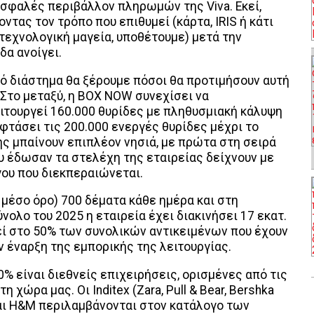
ασφαλές περιβάλλον πληρωμών της Viva. Εκεί,
τας τον τρόπο που επιθυμεί (κάρτα, IRIS ή κάτι
. τεχνολογική μαγεία, υποθέτουμε) μετά την
δα ανοίγει.
ό διάστημα θα ξέρουμε πόσοι θα προτιμήσουν αυτή
 Στο μεταξύ, η BOX NOW συνεχίσει να
ειτουργεί 160.000 θυρίδες με πληθυσμιακή κάλυψη
φτάσει τις 200.000 ενεργές θυρίδες μέχρι το
ης μπαίνουν επιπλέον νησιά, με πρώτα στη σειρά
που έδωσαν τα στελέχη της εταιρείας δείχνουν με
γου που διεκπεραιώνεται.
 μέσο όρο) 700 δέματα κάθε ημέρα και στη
ύνολο του 2025 η εταιρεία έχει διακινήσει 17 εκατ.
χεί στο 50% των συνολικών αντικειμένων που έχουν
 έναρξη της εμπορικής της λειτουργίας.
0% είναι διεθνείς επιχειρήσεις, ορισμένες από τις
 χώρα μας. Οι Inditex (Zara, Pull & Bear, Bershka
αι H&M περιλαμβάνονται στον κατάλογο των