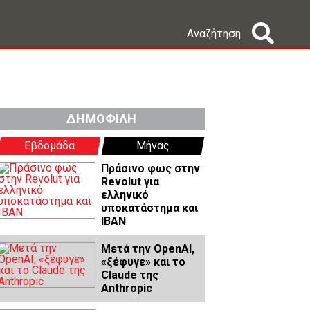
Αναζήτηση
ΔΗΜΟΦΙΛΗ
Εβδομάδα
Μήνας
Πράσινο φως στην
Revolut για
ελληνικό
υποκατάστημα και
IBAN
Μετά την OpenAI,
«ξέφυγε» και το
Claude της
Anthropic