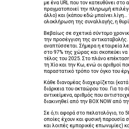
με ένα URL που τον κατευθύνει στο 
πραγματοποιεί την πληρωμή επιλέγον
άλλο) και (κάπου εδώ μπαίνει λίγη..
ολοκλήρωση της συναλλαγής, η θυρί
Βεβαίως σε σχετικά σύντομο χρονικ
την προσέγγιση της αντικαταβολής.
αναπτύσσεται. Σήμερα η εταιρεία λ
στο 97% της χώρας και σκοπεύει να 
τέλος του 2025. Στο πλάνο επέκτασ
τη Χίο και την Κω, ενώ οι αριθμοί 
παραστατικό τρόπο τον όγκο του έρ
Κάθε διανομέας διαχειρίζεται (κατά
διάρκεια του οκταώρου του. Για το σ
αντικείμενα, αριθμός που αντιστοι
διακινηθεί από την BOX NOW από την
Σε ό,τι αφορά στο πελατολόγιο, το 5
οποίες έχουν και φυσική παρουσία στη
και λοιπές εμπορικές επωνυμίες) κ