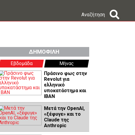
Αναζήτηση
ΔΗΜΟΦΙΛΗ
Εβδομάδα
Μήνας
Πράσινο φως στην
Revolut για
ελληνικό
υποκατάστημα και
IBAN
Μετά την OpenAI,
«ξέφυγε» και το
Claude της
Anthropic