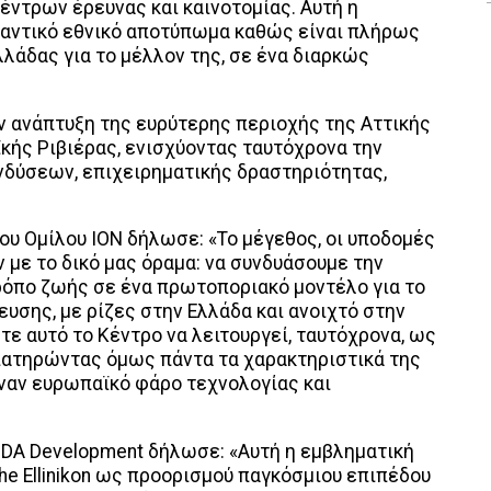
ντρων έρευνας και καινοτομίας. Αυτή η
μαντικό εθνικό αποτύπωμα καθώς είναι πλήρως
λάδας για το μέλλον της, σε ένα διαρκώς
ην ανάπτυξη της ευρύτερης περιοχής της Αττικής
ϊκής Ριβιέρας, ενισχύοντας ταυτόχρονα την
νδύσεων, επιχειρηματικής δραστηριότητας,
του Ομίλου ION δήλωσε: «Το μέγεθος, οι υποδομές
ν με το δικό μας όραμα: να συνδυάσουμε την
τρόπο ζωής σε ένα πρωτοποριακό μοντέλο για το
ευσης, με ρίζες στην Ελλάδα και ανοιχτό στην
ε αυτό το Κέντρο να λειτουργεί, ταυτόχρονα, ως
ιατηρώντας όμως πάντα τα χαρακτηριστικά της
έναν ευρωπαϊκό φάρο τεχνολογίας και
DA Development δήλωσε: «Αυτή η εμβληματική
he Ellinikon ως προορισμού παγκόσμιου επιπέδου