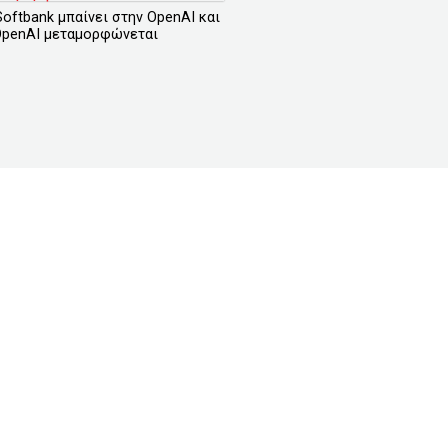
Softbank μπαίνει στην OpenAI και
OpenAI μεταμορφώνεται