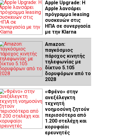
Apple Upgrade: Η
Apple λανσάρει
πρόγραμμα leasing
συσκευών στις
ΗΠΑ σε συνεργασία
με την Klarna
Amazon:
παγκόσμιος
πάροχος κινητής
τηλεφωνίας με
δίκτυο 5.105
δορυφόρων από το
2028
«Φρένο» στην
ανεξέλεγκτη
τεχνητή
νοημοσύνη ζητούν
περισσότερα από
1.200 στελέχη και
κορυφαίοι
ερευνητές