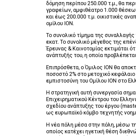
δόμηση περίπου 250.000 τ.μ., θα πε
γραφείων, αμφιθέατρο 1.000 θέσεω
και έως 200.000 τ.μ. οικιστικές αν
ομίλου ION.
Το συνολικό τίμημα της συναλλαγής
εκατ. Το συνολικό μέγεθος της επέν
Έρευνας & Καινοτομίας εκτιμάται ότι
ανάπτυξής του, η οποία προβλέπετα
Επιπρόσθετα, ο Όμιλος ION θα αποκ
ποσοστό 2% στο μετοχικό κεφάλαιο τ
εμπιστοσύνη του Ομίλου ΙΟΝ στο Ελλ
Η στρατηγική αυτή συνεργασία σημα
Επιχειρηματικού Κέντρου του Ελληνι
σχεδίου ανάπτυξης του έργου (master
ως ευρωπαϊκό κόμβο τεχνητής νοημ
Η νέα πόλη μέσα στην πόλη, μέσω τη
οποίος κατέχει ηγετική θέση διεθνώ