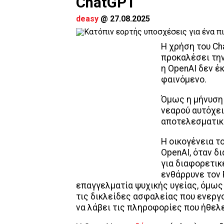
ChatGPT
deasy
@
27.08.2025
Η χρήση του Ch
προκαλέσει την
η OpenAI δεν έ
φαινόμενο.
Όμως η μήνυση 
νεαρού αυτόχει
αποτελεσματικ
Η οικογένεια τ
OpenAI, όταν δ
για διαφορετικ
ενθάρρυνε τον 
επαγγελματία ψυχικής υγείας, όμως
τις δικλείδες ασφαλείας που ενεργο
να λάβει τις πληροφορίες που ήθελε