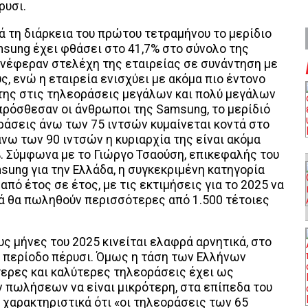
ρυσι.
τά τη διάρκεια του πρώτου τετραμήνου το μερίδιο
sung έχει φθάσει στο 41,7% στο σύνολο της
νέφεραν στελέχη της εταιρείας σε συνάντηση με
, ενώ η εταιρεία ενισχύει με ακόμα πιο έντονο
της στις τηλεοράσεις μεγάλων και πολύ μεγάλων
ρόσθεσαν οι άνθρωποι της Samsung, το μερίδιό
ράσεις άνω των 75 ιντσών κυμαίνεται κοντά στο
άνω των 90 ιντσών η κυριαρχία της είναι ακόμα
%. Σύμφωνα με το Γιώργο Τσαούση, επικεφαλής του
sung για την Ελλάδα, η συγκεκριμένη κατηγορία
πό έτος σε έτος, με τις εκτιμήσεις για το 2025 να
ά θα πωληθούν περισσότερες από 1.500 τέτοιες
ς μήνες του 2025 κινείται ελαφρά αρνητικά, στο
χη περίοδο πέρυσι. Όμως η τάση των Ελλήνων
ερες και καλύτερες τηλεοράσεις έχει ως
 πωλήσεων να είναι μικρότερη, στα επίπεδα του
 χαρακτηριστικά ότι «οι τηλεοράσεις των 65