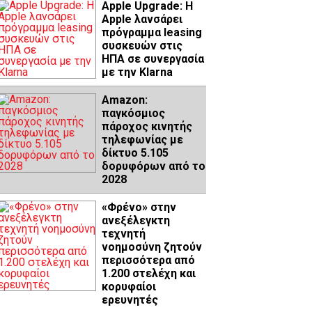
Apple Upgrade: Η
Apple λανσάρει
πρόγραμμα leasing
συσκευών στις
ΗΠΑ σε συνεργασία
με την Klarna
Amazon:
παγκόσμιος
πάροχος κινητής
τηλεφωνίας με
δίκτυο 5.105
δορυφόρων από το
2028
«Φρένο» στην
ανεξέλεγκτη
τεχνητή
νοημοσύνη ζητούν
περισσότερα από
1.200 στελέχη και
κορυφαίοι
ερευνητές