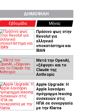
ΔΗΜΟΦΙΛΗ
Εβδομάδα
Μήνας
Πράσινο φως στην
Revolut για
ελληνικό
υποκατάστημα και
IBAN
Μετά την OpenAI,
«ξέφυγε» και το
Claude της
Anthropic
Apple Upgrade: Η
Apple λανσάρει
πρόγραμμα leasing
συσκευών στις
ΗΠΑ σε συνεργασία
με την Klarna