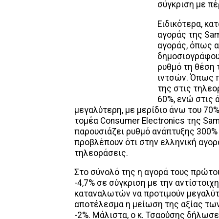
σύγκριση με πέ
Ειδικότερα, κα
αγοράς της Sam
αγοράς, όπως α
δημοσιογράφους
ρυθμό τη θέση 
ιντσών. Όπως π
της στις τηλεο
60%, ενώ στις 
μεγαλύτερη, με μερίδιο άνω του 70
τομέα Consumer Electronics της Sam
παρουσιάζει ρυθμό ανάπτυξης 300% α
προβλέπουν ότι στην ελληνική αγορ
τηλεοράσεις.
Στο σύνολό της η αγορά τους πρώτου
-4,7% σε σύγκριση με την αντίστοι
καταναλωτών να προτιμούν μεγαλύτ
αποτέλεσμα η μείωση της αξίας των
-2%. Μάλιστα, ο κ. Τσαούσης δήλωσε