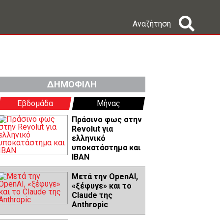
Αναζήτηση
ΔΗΜΟΦΙΛΗ
Εβδομάδα
Μήνας
Πράσινο φως στην
Revolut για
ελληνικό
υποκατάστημα και
IBAN
Μετά την OpenAI,
«ξέφυγε» και το
Claude της
Anthropic