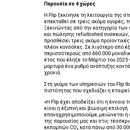
Παρουσία σε 4 χώρες
Η Flip ξεκίνησε τη λειτουργία της σ
επεκταθεί σε τρεις ακόμα αγορές, τη
Ξεκινώντας από την κατηγορία των 
και πώλησης refurbished συσκευών,
προσθέσει τρεις ακόμα προϊοντικές κ
πλέον κονσόλες. Σε λιγότερο από έξ
περισσότερους από 660.000 μοναδικο
έτος που έληξε το Μάρτιο του 2025 
μαρτυρά ένα ρυθμό ανάπτυξης κοντ
χρονιά.
Στη γκάμα των υπηρεσιών του Flip θ
πιστότητας που σχεδιάζει η εταιρεί
«Η Flip έχει αποδείξει ότι η έννοια 
είναι η έξυπνη και βιώσιμη επιλογή
επαναχρησιμοποιούμε, μειώνεται η 
της παρουσίας μας και στις τέσσερ
εκπομπών CO₂ κατά πάνω από 30.000