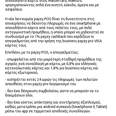
οποιαδήποτε κάρτα VISA, Mastercard, Maestro,
χρησιμοποιώντας απλά ένα κινητό, εύκολα, άμεσα και με
ασφάλεια.
H νέα λειτουργία payzy POS δίνει τη δυνατότητα στις
επιχειρήσεις να δέχονται πληρωμές σε ένα smartphone με
οποιαδήποτε κάρτα από τους πελάτες τους, με πολύ
ανταγωνιστική προμήθεια, η οποία μπορεί να μηδενιστεί σε
συνδυασμό με το 1% payzy cashback που κερδίζουν οι
επαγγελματίες από την χρήση της business payzy pro VISA
κάρτας τους.
Επιπλέον, με το payzy POS, ο επαγγελματίας:
- επωφελείται από την μικρότερη σταθερή προμήθεια της
αγοράς ανά συναλλαγή με κάρτα, με 0,8% για ελληνικές
καταναλωτικές κάρτες και 1,8% για business κάρτες και
κάρτες εξωτερικού,
- εισπράττει εντός 24 ωρών τις πληρωμές των πελατών
απευθείας στον payzy pro λογαριασμό του
- δεν έχει δέσμευση συμβολαίου, ώστε να μπορούν να το
δοκιμάσουν όλοι.
- δεν έχει κόστος απόκτησης και συντήρησης εξοπλισμού,
καθώς μετατρέπει μια android συσκευή (Smartphone ή Tablet)
μέσω του app σε τερματικό αποδοχής συναλλαγών.