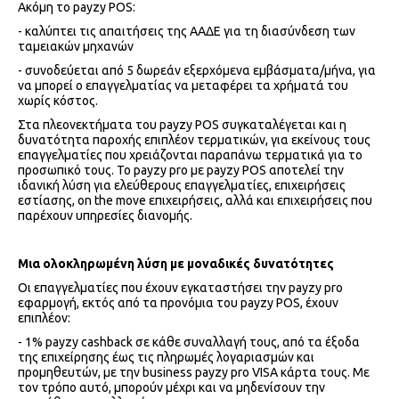
Ακόμη το payzy POS:
- καλύπτει τις απαιτήσεις της ΑΑΔΕ για τη διασύνδεση των
ταμειακών μηχανών
- συνοδεύεται από 5 δωρεάν εξερχόμενα εμβάσματα/μήνα, για
να μπορεί ο επαγγελματίας να μεταφέρει τα χρήματά του
χωρίς κόστος.
Στα πλεονεκτήματα του payzy POS συγκαταλέγεται και η
δυνατότητα παροχής επιπλέον τερματικών, για εκείνους τους
επαγγελματίες που χρειάζονται παραπάνω τερματικά για το
προσωπικό τους. Το payzy pro με payzy POS αποτελεί την
ιδανική λύση για ελεύθερους επαγγελματίες, επιχειρήσεις
εστίασης, οn the move επιχειρήσεις, αλλά και επιχειρήσεις που
παρέχουν υπηρεσίες διανομής.
Μια ολοκληρωμένη λύση με μοναδικές δυνατότητες
Οι επαγγελματίες που έχουν εγκαταστήσει την payzy pro
εφαρμογή, εκτός από τα προνόμια του payzy POS, έχουν
επιπλέον:
- 1% payzy cashback σε κάθε συναλλαγή τους, από τα έξοδα
της επιχείρησης έως τις πληρωμές λογαριασμών και
προμηθευτών, με την business payzy pro VISA κάρτα τους. Με
τον τρόπο αυτό, μπορούν μέχρι και να μηδενίσουν την