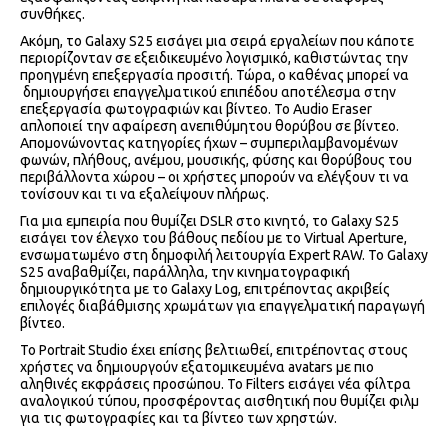
συνθήκες.
Ακόμη, το Galaxy S25 εισάγει μια σειρά εργαλείων που κάποτε
περιορίζονταν σε εξειδικευμένο λογισμικό, καθιστώντας την
προηγμένη επεξεργασία προσιτή. Τώρα, ο καθένας μπορεί να
δημιουργήσει επαγγελματικού επιπέδου αποτέλεσμα στην
επεξεργασία φωτογραφιών και βίντεο. Το Audio Eraser
απλοποιεί την αφαίρεση ανεπιθύμητου θορύβου σε βίντεο.
Απομονώνοντας κατηγορίες ήχων – συμπεριλαμβανομένων
φωνών, πλήθους, ανέμου, μουσικής, φύσης και θορύβους του
περιβάλλοντα χώρου – οι χρήστες μπορούν να ελέγξουν τι να
τονίσουν και τι να εξαλείψουν πλήρως.
Για μια εμπειρία που θυμίζει DSLR στο κινητό, το Galaxy S25
εισάγει τον έλεγχο του βάθους πεδίου με το Virtual Aperture,
ενσωματωμένο στη δημοφιλή λειτουργία Expert RAW. Το Galaxy
S25 αναβαθμίζει, παράλληλα, την κινηματογραφική
δημιουργικότητα με το Galaxy Log, επιτρέποντας ακριβείς
επιλογές διαβάθμισης χρωμάτων για επαγγελματική παραγωγή
βίντεο.
Το Portrait Studio έχει επίσης βελτιωθεί, επιτρέποντας στους
χρήστες να δημιουργούν εξατομικευμένα avatars με πιο
αληθινές εκφράσεις προσώπου. Το Filters εισάγει νέα φίλτρα
αναλογικού τύπου, προσφέροντας αισθητική που θυμίζει φιλμ
για τις φωτογραφίες και τα βίντεο των χρηστών.