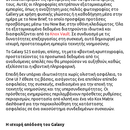
τους. Αυτές οι πληροφορίες επιτρέπουν εξατομικευμένες
εμπειρίες, όπως η αναζήτηση μιας παλιάς φωτογραφίας στο
Gallery με χρήση φυσικής γλώσσας ή η καθοδήγηση μέσα στην
ημέρα με το Now Brief, το οποίο προσφέρει προτάσεις
προσβάσιμες μέσω του Now Bar, στην οθόνη κλειδώματος. Όλα
τα εξατομικευμένα δεδομένα διατηρούνται ιδιωτικά και
διασφαλίζονται από το
Knox Vault
. Σε συνδυασμό με τις
δυνατότητες επεξεργασίας στη συσκευή, αυτό δημιουργεί μια
ισχυρή, προστατευμένη εμπειρία τεχνητής νοημοσύνης.
Το Galaxy S25 εισάγει, επίσης, τη μετα-κβαντική κρυπτογραφία,
προστατεύοντας τα προσωπικά δεδομένα από τις
αναδυόμενες απειλές που θα μπορούσαν να αυξηθούν, καθώς
εξελίσσεται η κβαντική πληροφορική.
Επειδή δεν υπάρχει ιδιωτικότητα χωρίς ολιστική ασφάλεια, το
One UI 7 έθεσε τις βάσεις, εισάγοντας ένα επιπλέον επίπεδο
ασφαλείας της συσκευής, σχεδιασμένο για την εποχή της
τεχνητής νοημοσύνης και της υπερσυνδεσιμότητας. Οι
πρόσθετες ενημερώσεις περιλαμβάνουν πρόσθετες ρυθμίσεις
περιορισμών, προστασία από κλοπή και ένα νέο Kox Matrix
dashboard για την παρακολούθηση της κατάστασης
ασφαλείας σε ένα οικοσύστημα συνδεδεμένων συσκευών.
Η ισχυρή απόδοση του
Galaxy