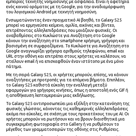
εμπειρίες τεχνητής νοημοσύνης με ασφάλεια. Είναι η αφετηρία
ενός κοινού οράματος με τη Google, για την αναδιαμόρφωση
του λογισμικού Android με τεχνητή νοημοσύνη.
Ενσωματώνοντας έναν πραγματικό AI βοηθό, το Galaxy S25
μπορεί να ερμηνεύσει κείμενο, ομιλία, εικόνες και βίντεο,
επιτρέποντας αλληλεπιδράσεις που μοιάζουν φυσικές. Οι
αναβαθμίσεις στο Κυκλώστε για Αναζήτηση στο Google
κάνουν την αναζήτηση στο smartphone χρήσιμη, γρήγορη και
βασισμένη σε συμφραζόμενα. Το Κυκλώστε για Αναζήτηση στο
Google αναγνωρίζει γρήγορα αριθμούς τηλεφώνου, email και
URL στην οθόνη και επιτρέπει στους χρήστες να καλέσουν, να
στείλουν email ή να επισκεφθούν έναν ιστότοπο με ένα μόνο
πάτημα.
Με τη σειρά Galaxy S25, οι χρήστες μπορούν, επίσης, να κάνουν
αναζητήσεις με προτροπές για τα επόμενα βήματα. Επιπλέον,
το Galaxy S25 καθιστά εύκολη την εναλλαγή μεταξύ
εφαρμογών για γρήγορες κινήσεις, όπως η αποστολή ενός GIF ή
η αποθήκευση λεπτομερειών μιας εκδήλωσης.
Το Galaxy S25 αντιπροσωπεύει μια εξέλιξη στην κατανόηση της
φυσικής γλώσσας, κάνοντας τις καθημερινές αλληλεπιδράσεις
ακόμα πιο εύκολες, σε σχέση με τους προκατόχους του με AI. Οι
χρήστες μπορούν να ρωτήσουν και να βρουν διαισθητικά μια
συγκεκριμένη φωτογραφία στο Gallery ή να ρυθμίσουν το
μέγεθος των γραμματοσειρών της οθόνης στις Ρυθμίσεις.