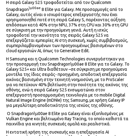
Η σειρά Galaxy S25 τροφοδοτείται από τον Qualcomm
\u00ae
Snapdragon
8 Elite για Galaxy. Με προσαρμογές από το
Galaxy, αυτός είναι ο ισχυρότερος επεξεργαστής που έχει
χρησιμοποιηθεί ποτέ στη σειρά Galaxy S, παρέχοντας αύξηση
επιδόσεων κατά 40% στην NPU, 37% στη CPU και 30% στη GPU
σε σύγκριση με την προηγούμενη γενιά. Αυτή η ισχύς
τροφοδοτεί την ικανότητα της σειράς Galaxy S25 να
επεξεργάζεται εμπειρίες AI στη συσκευή, χωρίς συμβιβασμούς,
συμπεριλαμβανομένων των προηγουμένως βασισμένων στο
cloud εργασιών AI, όπως το Generative Edit.
Η Samsung και η Qualcomm Technologies συνεργάστηκαν για
την προσαρμογή του Snapdragon\u00ae 8 Elite για το Galaxy. To
Galaxy S25+ και Ultra διαθέτουν –σε σύγκριση με προηγούμενα
μοντέλα της ίδιας σειράς- προηγμένη, αποδοτική επεξεργασία
εικόνας βασισμένη στην τεχνητή νοημοσύνη, με το ProScaler
για να πετύχουν 40% βελτίωση στην ποιότητα της εικόνας της
οθόνης, ενώ η σειρά Galaxy S25 ενσωματώνει στον
επεξεργαστή προσαρμοσμένη τεχνολογία με το mobile Digital
Natural Image Engine (mDNIe) της Samsung, με χρήση Galaxy IP
για μεγαλύτερη αποδοτικότητα της ισχύος της οθόνης.
Ο Snapdragon\u00ae 8 Elite για Galaxy είναι εξοπλισμένος με
Vulkan Engine και βελτιωμένο Ray Tracing, το οποίο καθιστά τα
παιχνίδια για κινητές συσκευές ομαλά και ρεαλιστικά.
Η εντατική χρήση της συσκευής και η επεξεργασία AI