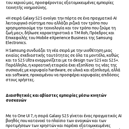
του χεριού μας, προσφέροντας εξατομικευμένες εμπειρίες
τεχνητής νοημοσύνης.
«Η σειρά Galaxy S25 ανοίγει την πόρτα σε ένα πραγματικό AI
λειτουργικό σύστημα που αλλάζει ριζικά τον τρόπο που
χρησιμοποιούμε την τεχνολογία και τον τρόπο που ζούμε τη
ζωή μας», δήλωσε χαρακτηριστικά ο TM Roh, Πρόεδρος και
Επικεφαλής του Mobile eXperience Business της Samsung
Electronics.
Η Samsung συνδυάζει τη νέα σειρά με την υιοθέτηση μιας
ενιαίας σχεδιαστικής ταυτότητας σε όλα τα μοντέλα, καθώς
και το S25 Ultra εναρμονίζεται με το design των S25 και S25+.
Παράλληλα, η κορεατική εταιρεία έχει εξοπλίσει τις νέες της
συσκευές με κορυφαίο hardware, σε υλικά και εξοπλισμό, αλλά
και software, προκειμένου να προσφέρει κορυφαίες επιδόσεις
στους χρήστες.
Διαισθητικές και αβίαστες εμπειρίες μέσω κινητών
συσκευών
Με το One UI 7, η σειρά Galaxy S25 γίνεται ένας πραγματικός ΑΙ
βοηθός που κατανοεί το πλαίσιο των αναγκών και των
προτιμήσεων των χρηστών και παρέχει εξατομικευμένες