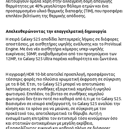
λειτουργούν ομαλά χάρη στην αλλαγμένη δομή απαγωγής
θερμότητας με 40% μεγαλύτερο θάλαμο ατμών και ένα
προσαρμοσμένο υλικό θερμικής διεπαφής (TIM), που προσφέρει
επιπλέον βελτίωση της θερμικής απόδοσης.
Απελευθερώνοντας την επαγγελματική δημιουργία
Η σειρά Galaxy S25 αποδίδει λεπτομερείς λήψεις σε διάφορες
αποστάσεις, με αισθητήρες υψηλής ανάλυσης και το ProVisual
Engine. Με ένα νέο αισθητήρα κάμερας υπερ-υψηλής
ευκρίνειας 50MP, αναβαθμισμένο από τον προηγούμενο των
12MP, το Galaxy S25 Ultra παρέχει καθαρότητα και ζωντάνια.
Η εγγραφή HDR 10-bit αποτελεί προεπιλογή, προσφέροντας
τέσσερις φορές πιο πλούσια χρωματική έκφραση σε σύγκριση
με τα 8-bit. Έτσι, το Galaxy S25 μπορεί να αποτυπώσει
λεπτομέρειες σε συνθήκες εξαιρετικά χαμηλού ή υψηλού
φωτισμού. Επιπλέον, τα βίντεο σε συνθήκες χαμηλού
φωτισμού δεν ήταν ποτέ πιο καθαρά από ό,τι με το Galaxy S25.
Βασισμένο σε ισχυρό επεξεργαστή, το Galaxy S25 αναλύει την
κίνηση και το χρόνο για να μειώνει, σε σύγκριση με τον
προκάτοχό του, αποτελεσματικά το θόρυβο. Αυτή η
ενσωμάτωση επιτρέπει τον εντοπισμό τόσο κινούμενων όσο
και στατικών αντικειμένων με μεγάλη ακρίβεια,
εξασφαλίζοντας ευκρινή και καθαρά πλάνα σε διάφορες