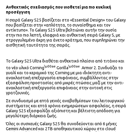
Ανθεκτικός σχεδιασμός που υιοθετεί μια πιο κυκλική
προσέγγιση
Η σειρά Galaxy S25 βασίζεται στο «Essential Design» του Galaxy
που βασίζεται στην «απλότητα, το συναίσθημα και τον
αντίκτυπο». Το Galaxy S25 Ultra βελτιώνει αυτήν την ουσία
στην πιο πιο λεπτή, ελαφριά και ανθεκτική σειρά Galaxy S, με
στρογγυλεμένο άκρη για άνετο κράτημα, που συμπληρώνει την
αισθητική ταυτότητα της σειράς.
Το Galaxy S25 Ultra διαθέτει ανθεκτικό πλαίσιο από τιτάνιο και
\u00ae
\u00ae
το νέο υλικό Corning
Gorilla
Armor 2. Συνδυάζει το
γυαλί και το κεραμικό της Corning με μια ιδιόκτητη αντι-
ανακλαστική επεξεργασία επιφάνειας, συμβάλλοντας στην
εξασφάλιση προστασίας από μικρές πτώσεις μαζί με την αντι-
ανακλαστική επεξεργασία επιφάνειας στην αντοχή στις
γρατζουνιές.
Σε συνδυασμό με επτά γενιές αναβαθμίσεων του λειτουργικού
συστήματος και επτά χρόνια ενημερώσεων ασφαλείας, η σειρά
Galaxy S25 εξασφαλίζει αξιόπιστη και βέλτιστη απόδοση για
μεγαλύτερη διάρκεια ζωής.
Όλες οι συσκευές Galaxy S25 θα συνοδεύονται από 6 μήνες
Gemini Advanced και 2TB αποθηκευτικού χώρου στο cloud