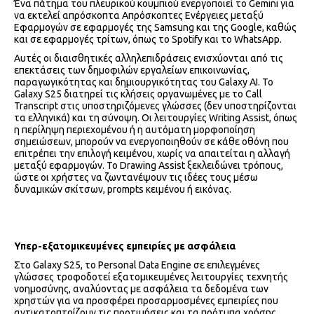
Ένα πάτημα του πλευρικού κουμπιού ενεργοποιεί το Gemini για
να εκτελεί απρόσκοπτα Απρόσκοπτες Ενέργειες μεταξύ
Εφαρμογών σε εφαρμογές της Samsung και της Google, καθώς
και σε εφαρμογές τρίτων, όπως το Spotify και το WhatsApp.
Αυτές οι διαισθητικές αλληλεπιδράσεις ενισχύονται από τις
επεκτάσεις των δημοφιλών εργαλείων επικοινωνίας,
παραγωγικότητας και δημιουργικότητας του Galaxy AI. Το
Galaxy S25 διατηρεί τις κλήσεις οργανωμένες με το Call
Transcript στις υποστηριζόμενες γλώσσες (δεν υποστηρίζονται
τα ελληνικά) και τη σύνοψη. Οι λειτουργίες Writing Assist, όπως
η περίληψη περιεχομένου ή η αυτόματη μορφοποίηση
σημειώσεων, μπορούν να ενεργοποιηθούν σε κάθε οθόνη που
επιτρέπει την επιλογή κειμένου, χωρίς να απαιτείται η αλλαγή
μεταξύ εφαρμογών. Το Drawing Assist ξεκλειδώνει τρόπους,
ώστε οι χρήστες να ζωντανέψουν τις ιδέες τους μέσω
δυναμικών σκίτσων, prompts κειμένου ή εικόνας.
Υπερ-εξατομικευμένες εμπειρίες με ασφάλεια
Στο Galaxy S25, το Personal Data Engine σε επιλεγμένες
γλώσσες τροφοδοτεί εξατομικευμένες λειτουργίες τεχνητής
νοημοσύνης, αναλύοντας με ασφάλεια τα δεδομένα των
χρηστών για να προσφέρει προσαρμοσμένες εμπειρίες που
αντικατοπτρίζουν τις προτιμήσεις και τα πρότυπα χρήσης