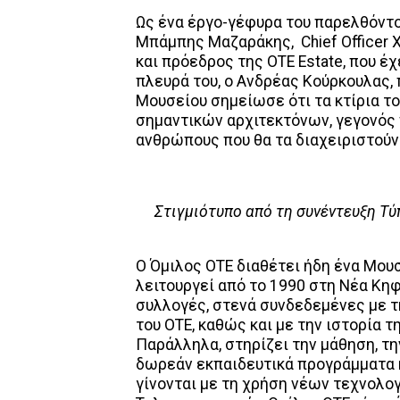
Ως ένα έργο-γέφυρα του παρελθόντο
Μπάμπης Μαζαράκης, Chief Officer
και πρόεδρος της ΟΤΕ Estate, που έχ
πλευρά του, ο Ανδρέας Κούρκουλας, 
Μουσείου σημείωσε ότι τα κτίρια το
σημαντικών αρχιτεκτόνων, γεγονός 
ανθρώπους που θα τα διαχειριστούν
Στιγμιότυπο από τη συνέντευξη Τύ
Ο Όμιλος ΟΤΕ διαθέτει ήδη ένα Μου
λειτουργεί από το 1990 στη Νέα Κη
συλλογές, στενά συνδεδεμένες με τ
του ΟΤΕ, καθώς και με την ιστορία τ
Παράλληλα, στηρίζει την μάθηση, τη
δωρεάν εκπαιδευτικά προγράμματα κα
γίνονται με τη χρήση νέων τεχνολ