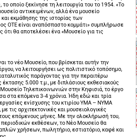
το οποίο ξεκίνησε τη λειτουργία του το 1954. «Το
μουσείο αντικειμένων, αλλά ένα μουσείο
ς και εκμάθησης της ιστορίας των
ιλος ΟΤΕ είναι αναπόσπαστο κομμάτι» συμπλήρωσε
 ότι θα αποτελέσει ένα «Μουσείο για τις
ναι το νέο Μουσείο, που βρίσκεται αυτήν την
ργου, να λειτουργήσει ως πολιτιστικό τοπόσημο,
 καταλυτικός παράγοντας για την περαιτέρω
 έκτασης 5.000 τ.μ., με διπλάσιους εκθεσιακούς
Μουσείο Τηλεπικοινωνιών στην Κηφισιά, το έργο
α στα επόμενα 3-4 χρόνια. Ήδη εδώ και τρία
ι εργασίες ενίσχυσης του κτιρίου ΥΜΑ – ΝΥΜΑ
 με τις αρχιτεκτονικές και μουσειολογικές
τους επόμενους μήνες. Με την ολοκλήρωσή του,
 περιοδικών εκθέσεων, το Νέο Μουσείο θα
απλών χρήσεων, πωλητήριο, εστιατόριο, καφέ και
ης.