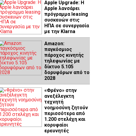
Apple Upgrade: Η
Apple λανσάρει
πρόγραμμα leasing
συσκευών στις
ΗΠΑ σε συνεργασία
με την Klarna
Amazon:
παγκόσμιος
πάροχος κινητής
τηλεφωνίας με
δίκτυο 5.105
δορυφόρων από το
2028
«Φρένο» στην
ανεξέλεγκτη
τεχνητή
νοημοσύνη ζητούν
περισσότερα από
1.200 στελέχη και
κορυφαίοι
ερευνητές