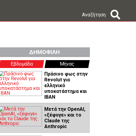
Αναζήτηση
ΔΗΜΟΦΙΛΗ
Εβδομάδα
Μήνας
Πράσινο φως στην
Revolut για
ελληνικό
υποκατάστημα και
IBAN
Μετά την OpenAI,
«ξέφυγε» και το
Claude της
Anthropic