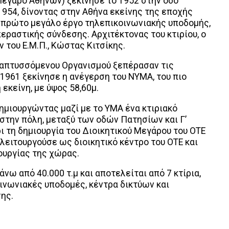
έγαρο Αθηνών) ξεκίνησε το 1952 στην οδό
954, δίνοντας στην Αθήνα εκείνης της εποχής
 πρώτο μεγάλο έργο τηλεπικοινωνιακής υποδομής,
εραστικής σύνδεσης. Αρχιτέκτονας του κτιρίου, ο
 του Ε.Μ.Π., Κώστας Κιτσίκης.
ναπτυσσόμενου Οργανισμού ξεπέρασαν τις
ο 1961 ξεκίνησε η ανέγερση του ΝΥΜΑ, του πιο
εκείνη, με ύψος 58,60μ.
μιουργώντας μαζί με το ΥΜΑ ένα κτιριακό
την πόλη, μεταξύ των οδών Πατησίων και Γ’
ρι τη δημιουργία του Διοικητικού Μεγάρου του ΟΤΕ
λειτουργούσε ως διοικητικό κέντρο του ΟΤΕ και
ουργίας της χώρας.
ω από 40.000 τ.μ και αποτελείται από 7 κτίρια,
ινωνιακές υποδομές, κέντρα δικτύων και
ης.