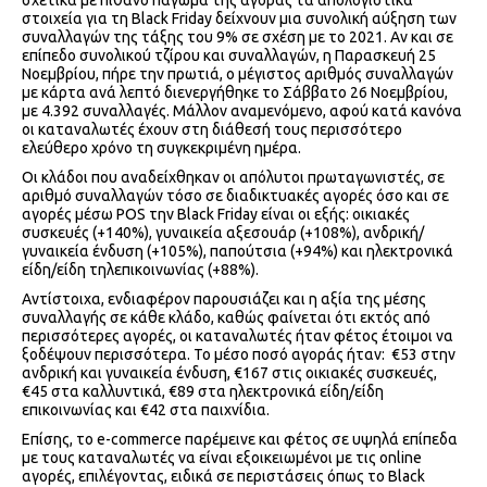
σχετικά με πιθανό πάγωμα της αγοράς τα απολογιστικά
στοιχεία για τη Black Friday δείχνουν μια συνολική αύξηση των
συναλλαγών της τάξης του 9% σε σχέση με το 2021. Αν και σε
επίπεδο συνολικού τζίρου και συναλλαγών, η Παρασκευή 25
Νοεμβρίου, πήρε την πρωτιά, ο μέγιστος αριθμός συναλλαγών
με κάρτα ανά λεπτό διενεργήθηκε το Σάββατο 26 Νοεμβρίου,
με 4.392 συναλλαγές. Μάλλον αναμενόμενο, αφού κατά κανόνα
οι καταναλωτές έχουν στη διάθεσή τους περισσότερο
ελεύθερο χρόνο τη συγκεκριμένη ημέρα.
Οι κλάδοι που αναδείχθηκαν οι απόλυτοι πρωταγωνιστές, σε
αριθμό συναλλαγών τόσο σε διαδικτυακές αγορές όσο και σε
αγορές μέσω POS την Black Friday είναι οι εξής: οικιακές
συσκευές (+140%), γυναικεία αξεσουάρ (+108%), ανδρική/
γυναικεία ένδυση (+105%), παπούτσια (+94%) και ηλεκτρονικά
είδη/είδη τηλεπικοινωνίας (+88%).
Αντίστοιχα, ενδιαφέρον παρουσιάζει και η αξία της μέσης
συναλλαγής σε κάθε κλάδο, καθώς φαίνεται ότι εκτός από
περισσότερες αγορές, οι καταναλωτές ήταν φέτος έτοιμοι να
ξοδέψουν περισσότερα. Το μέσο ποσό αγοράς ήταν: €53 στην
ανδρική και γυναικεία ένδυση, €167 στις οικιακές συσκευές,
€45 στα καλλυντικά, €89 στα ηλεκτρονικά είδη/είδη
επικοινωνίας και €42 στα παιχνίδια.
Επίσης, το e-commerce παρέμεινε και φέτος σε υψηλά επίπεδα
με τους καταναλωτές να είναι εξοικειωμένοι με τις online
αγορές, επιλέγοντας, ειδικά σε περιστάσεις όπως το Black