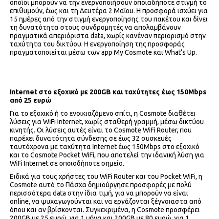
οποίοι μπορούν να την ενεργοποιήσουν οποιαδήποτε στιγμή το
επιθυμούν, έως και τη Δευτέρα 2 Μαΐου. Η προσφορά ισχύει για
15 ημέρες από την στιγμή ενεργοποίησης του πακέτου και δίνει
τη δυνατότητα στους συνδρομητές να απολαμβάνουν
πραγματικά απεριόριστα data, χωρίς κανέναν περιορισμό στην
ταχύτητα του δικτύου. Η ενεργοποίηση της προσφοράς
πραγματοποιείται μέσω των app My Cosmote και What’s Up.
Internet
στο εξοχικό με 200
GB
και ταχύτητες έως 150Mbps
από 25 ευρώ
Για το εξοχικό ή το ενοικιαζόμενο σπίτι, η Cosmote διαθέτει
λύσεις για WiFi Ιnternet, χωρίς σταθερή γραμμή, μέσω δικτύου
κινητής. Οι λύσεις αυτές είναι το Cosmote WiFi Router, που
παρέχει δυνατότητα σύνδεσης σε έως 32 συσκευές
ταυτόχρονα με ταχύτητα Internet έως 150Mbps στο εξοχικό
και το Cosmote Pocket WiFi, που αποτελεί την ιδανική λύση για
WiFi Internet σε οποιοδήποτε σημείο.
Ειδικά για τους χρήστες του WiFi Router και του Pocket WiFi, η
Cosmote αυτό το Πάσχα δημιούργησε προσφορές με πολύ
περισσότερα data στην ίδια τιμή, για να μπορούν να είναι
online, να ψυχαγωγούνται και να εργάζονται ξέγνοιαστα από
όπου και αν βρίσκονται. Συγκεκριμένα, η Cosmote προσφέρει
200GB με 25 ευρώ, για 1 μήνα και 200GB με 80 ευρώ, για 1