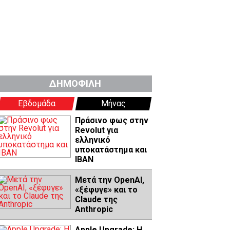
ΔΗΜΟΦΙΛΗ
Εβδομάδα
Μήνας
Πράσινο φως στην
Revolut για
ελληνικό
υποκατάστημα και
IBAN
Μετά την OpenAI,
«ξέφυγε» και το
Claude της
Anthropic
Apple Upgrade: Η