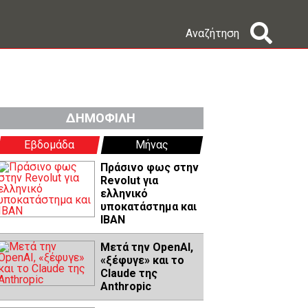
Αναζήτηση
ΔΗΜΟΦΙΛΗ
Εβδομάδα
Μήνας
Πράσινο φως στην
Revolut για
ελληνικό
υποκατάστημα και
IBAN
Μετά την OpenAI,
«ξέφυγε» και το
Claude της
Anthropic