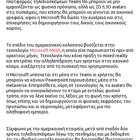
πλατφόρμας τηλεδιασκέψεων Teams θα μπορούν να μην
εμφανίζονται ως φυσικά πρόσωπα, αλλά ως 2D ή 3D avatars
στις συσκέψεις, που επίσης θα μπορούν να γίνονται σε εικονικά
γραφεία, αφού η Microsoft θα δώσει την ευχέρεια και στις
επιχειρήσεις να δημιουργήσουν τους δικούς τους εικονικούς
χώρους.
Το σχέδιο του αμερικανικού κολοσσού βασίζεται στην
τεχνολογία
Microsoft Mesh
, η οποία είχε παρουσιαστεί πριν από
αρκετούς μήνες. Τεχνολογία που κάνει πράξη το mixed reality
και επιτρέπει την αλληλεπίδραση των χρηστών στον εικονικό
κόσμο, ανεξάρτητα από τη συσκευή που χρησιμοποιούν.
Η Microsoft υπόσχεται ότι μέσα στο Teams οι χρήστες θα
μπορούν να κάνουν Powerpoint παρουσιάσεις μέσα στο
metaverse. Επιπρόσθετα, χάρη σε τεχνολογίες ΑΙ, τα avatars θα
μπορούν να ανοιγοκλείνουν το στόμα με εντελώς φυσικό
τρόπο, σαν να λένε εκείνα τις λέξεις με τη φωνή του χρήστη,
όπως επίσης και να δημιουργούνται οι φυσικές εκφράσεις του
προσώπου και οι χειρονομίες, μεταφέροντας μια πιο
αληθοφανή εμπειρία.
Σύμφωνα με την αμερικανική εταιρεία, μετά από σχεδόν δύο
χρόνια τηλεδιασκέψεων λόγω της πανδημίας και με δεδομένο
ότι το υβριδικό μοντέλο εργασίας θα διατηρηθεί (διατηρώντας