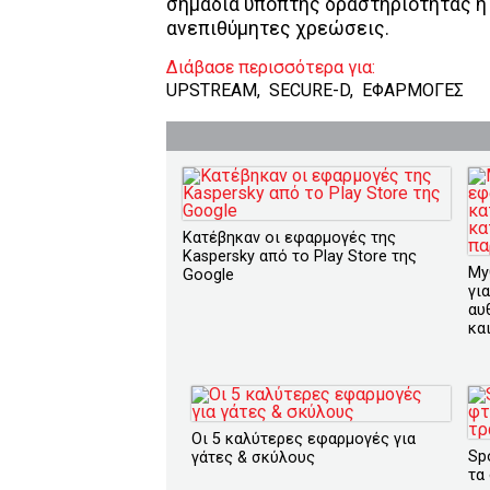
σημάδια ύποπτης δραστηριότητας ή 
ανεπιθύμητες χρεώσεις.
Διάβασε περισσότερα για:
UPSTREAM
,
SECURE-D
,
ΕΦΑΡΜΟΓΕΣ
Κατέβηκαν οι εφαρμογές της
Kaspersky από το Play Store της
My
Google
γι
αυ
κα
Οι 5 καλύτερες εφαρμογές για
Sp
γάτες & σκύλους
τα