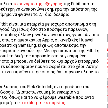
τελικά
το σενάριο της εξαγοράς
της Fitbit από τη
 δεύτερη να ανακοινώνει σήμερα την απόκτηση της
ίμημα να φθάνει τα 2,1 δισ. δολάρια.
itbit είναι μια εταιρεία με ισχυρό αποτύπωμα στη
γορά. Όχι ίσως όσο στο πρόσφατο παρελθόν,
ή είσοδος άλλων μεγάλων ονομάτων, γνωστών από
, όπως η αμερικανική Apple, οι κινεζικές Huawei
 κορεατική Samsung, είχε ως αποτέλεσμα την
μεριδίου αγοράς της. Με την απόκτησή της Fitbit η
οιεί τη δική της παρουσία στη συγκεκριμένη
ν οποία μπορεί να διέθετε το κυρίαρχο λειτουργικό
τε κάποιο προϊόν που να φοριέται στο χέρι. Αυτήν
, τα νέα προϊόντα της οποίας θα παίρνουν πλέον το
 δηλώσεις του Rick Osterloh, αντιπροέδρου του
Google. “Διαπιστώνουμε μία ευκαιρία να
OS, όπως και το να φέρουμε wearable προϊόντα
άρτησή του
στο blog της εταιρείας
.