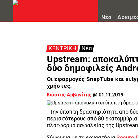
Νέα
Δοκιμέ
ΚΕΝΤΡΙΚΗ
Νέα
Upstream: αποκαλύπτ
δύο δημοφιλείς Andr
Οι εφαρμογές SnapTube και ai.t
χρήστες.
Κώστας Αρβανίτης
@
01.11.2019
Την ύποπτη δραστηριότητα από δύο
περισσότερους από 80 εκατομμύρια
πλατφόρμα ασφαλείας της Upstream
Σύμφωνα με τα εργαστήρια
Secure-