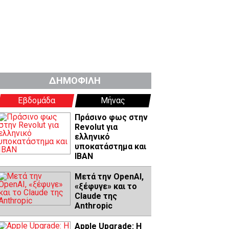
ΔΗΜΟΦΙΛΗ
Εβδομάδα
Μήνας
Πράσινο φως στην
Revolut για
ελληνικό
υποκατάστημα και
IBAN
Μετά την OpenAI,
«ξέφυγε» και το
Claude της
Anthropic
Apple Upgrade: Η