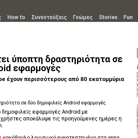
ς
How to
Συνεντεύξεις
Γνώμες
Stories
Fun
ει ύποπτη δραστηριότητα σε
oid εφαρμογές
ype έχουν περισσότερους από 80 εκατομμύρια
 δημοφιλείς εφαρμογές Android με
 χρήστες αποκάλυψε τις προηγούμενες ημέρες η
.
D
,
κακόβουλο λογισμικό εγκατεστημένο στα apps