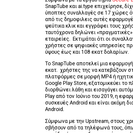
SnapTube και ai.type επιχείρησε, δ
ύποπτες συναλλαγές σε 17 χώρες όπ
από τις δημοφιλεις αυτές εφαρμογέ
ψεύτικα κλικ και εγγράφει τους χρ
ταυτόχρονα δηλώνει «πραγματικές» 
εταιρείες. Εκτιμάται ότι οι συναλλ
χρήστες σε ψηφιακές υπηρεσίες πρ
ύψους έως και 108 εκατ δολαρίων.
Το SnapTube αποτελεί μια εφαρμογή 
εκατ. χρήστες της να κατεβάζουν σ
πλατφόρμες σε μορφή MP4 ή ηχητικά 
Google Play Store, εξατομικεύει το 
διορθώνει λάθη και εισαγάγει αυτόμ
Play από τον Ιούνιο του 2019, η εφ
συσκευές Android και είναι ακόμη δ
Android.
Σύμφωνα με την Upstream, στους χρ
σβήσουν από τα τηλέφωνά τους, όπω