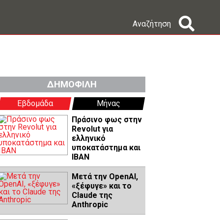
Αναζήτηση
ΔΗΜΟΦΙΛΗ
Εβδομάδα
Μήνας
Πράσινο φως στην
Revolut για
ελληνικό
υποκατάστημα και
IBAN
Μετά την OpenAI,
«ξέφυγε» και το
Claude της
Anthropic