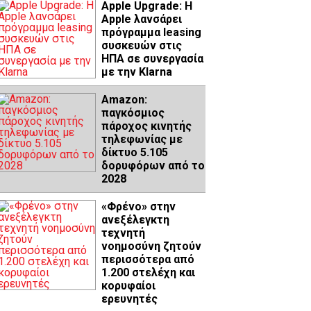
Apple Upgrade: Η
Apple λανσάρει
πρόγραμμα leasing
συσκευών στις
ΗΠΑ σε συνεργασία
με την Klarna
Amazon:
παγκόσμιος
πάροχος κινητής
τηλεφωνίας με
δίκτυο 5.105
δορυφόρων από το
2028
«Φρένο» στην
ανεξέλεγκτη
τεχνητή
νοημοσύνη ζητούν
περισσότερα από
1.200 στελέχη και
κορυφαίοι
ερευνητές