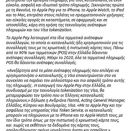
μετατρέπει την εμπειρία πληρωμής για τους καταναλωτές σε έναν
εύκολο, ασφαλή και ιδιωτικό τρόπο πληρωμής. Ξεκινώντας πρώτα
με τη Revolut, το Apple Pay για το iPhone, το Apple Watch, το iPad
και το Mac, επιτρέπει στους πελάτες να πραγματοποιούν γρήγορες
και εύκολες αγορές σε καταστήματα, σε εφαρμογές και σε
ιστοσελίδες, χάρη στη χρήση της τεχνολογίας ανέπαφων
πληρωμών και του Visa tokenization.
Το Apple Pay λειτουργεί στα ίδια τερματικά ανέπαφων
συναλλαγών, τα οποία οι καταναλωτές ήδη χρησιμοποιούν για τις
συναλλαγές τους με τις χρωστικές ή πιστωτικές κάρτες τους. Πάνω
από το 90% των τερματικών (POS) στην Ελλάδα δέχονται
ανέπαφες συναλλαγές. Μέχρι το 2020, όλα τα τερματικά πληρωμής
POS θα δέχονται ανέπαφες συναλλαγές.
«Ανεξάρτητα από το μέσο ανέπαφης πληρωμής που επιλέγει να
χρησιμοποιήσει ο καταναλωτής, η Visa επικεντρώνεται στο να
συνεχίσει να παρέχει τον απλούστερο και πιο ασφαλή τρόπο αυτής
της πληρωμής . Η εισαγωγή του Apple Pay στην Ελλάδα, σε
συνδυασμό με την τεχνολογία tokenization της Visa, θα
μεταμορφώσει τον τρόπο που οι Έλληνες καταναλωτές
πληρώνουν,» δήλωσε η Ανδριάνα Παππά, Acting General Manager,
Ελλάδος, Κύπρου και Βουλγαρίας, Visa. «Με το Apple Pay και την
ασφάλεια της υπηρεσίας Visa Token Service, οι καταναλωτές
μπορούν να πληρώνουν με το iPhone και το Apple Watch τους, με
τον ίδιο τρόπο όπως με την πιστωτική ή χρεωστική κάρτα τους,
και χωρίς να εκθέτουν τα δεδομένα της κάρτας τους,
απολαμβάνοντας ακόμα μεγαλύτερη άνεση και ασφάλεια.»