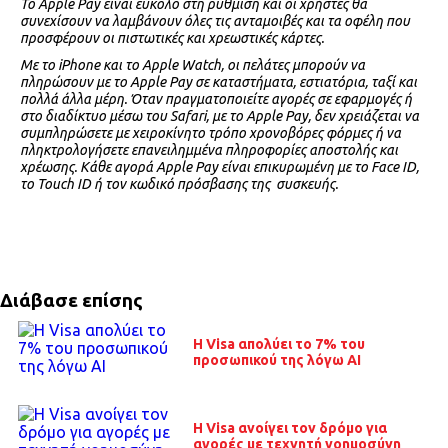
To Apple Pay είναι εύκολο στη ρύθμιση και οι χρήστες θα
συνεχίσουν να λαμβάνουν όλες τις ανταμοιβές και τα οφέλη που
προσφέρουν οι πιστωτικές και χρεωστικές κάρτες.
Με το iPhone και το Apple Watch, οι πελάτες μπορούν να
πληρώσουν με το Apple Pay σε καταστήματα, εστιατόρια, ταξί και
πολλά άλλα μέρη. Όταν πραγματοποιείτε αγορές σε εφαρμογές ή
στο διαδίκτυο μέσω του Safari, με το Apple Pay, δεν χρειάζεται να
συμπληρώσετε με χειροκίνητο τρόπο χρονοβόρες φόρμες ή να
πληκτρολογήσετε επανειλημμένα πληροφορίες αποστολής και
χρέωσης. Κάθε αγορά Apple Pay είναι επικυρωμένη με το Face ID,
το Touch ID ή τον κωδικό πρόσβασης της συσκευής.
Διάβασε επίσης
H Visa απολύει το 7% του
προσωπικού της λόγω ΑΙ
Η Visa ανοίγει τον δρόμο για
αγορές με τεχνητή νοημοσύνη