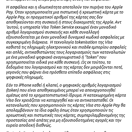
Η ασφάλεια και η ιδιωτικότητα αποτελούν τον πυρήνα του Apple
Pay. Όταν χρησιμοποιείτε μια πιστωτική ή χρεωστική κάρτα με το
Apple Pay, οι πραγματικοί αριθμοί της κάρτας σας δεν
αποθηκεύονται στη συσκευή ή στους διακομιστές της Apple. Αντ
'αυτού, η υπηρεσία Visa Token Service εκχωρεί έναν μοναδικό
αριθμό λογαριασμού συσκευής και κάθε συναλλαγή
εξουσιοδοτείται με έναν μοναδικό δυναμικό κωδικό ασφαλείας με
συγκεκριμένη διάρκεια. Η τεχνολογία tokenisation της Visa
καθιστά τις πληρωμές ηλεκτρονικού και mobile εμπορίου ασφαλείς
και απλές, αντικαθιστώντας τους λογαριασμούς των καταναλωτών
με ένα μοναδικό ψηφιακό αναγνωριστικό ή "token" που
χρησιμοποιείται ειδικά για κάθε συσκευή. Ως εκ τούτου, τα
δεδομένα του λογαριασμού και της κάρτας δεν μοιράζονται ποτέ,
γεγονός που φέρνει ένα πρόσθετο επίπεδο ασφάλειας στις
ψηφιακές πληρωμές.
Εάν το iPhone χαθεί ή κλαπεί, ο ψηφιακός αριθμός λογαριασμού
(token) που είναι αποθηκευμένος μπορεί να απενεργοποιηθεί
αμέσως από το χρηματοπιστωτικό ίδρυμα. Η καταχωρημένη κάρτα
Visa δεν χρειάζεται να καταργηθεί και να αντικατασταθεί. Οι
καταναλωτές που χρησιμοποιούν τις κάρτες Visa στο Apple Pay θα
απολαμβάνουν τα ίδια οφέλη όπως όταν χρησιμοποιούν τις
χρεωστικές και πιστωτικές τους κάρτες, συμπεριλαμβανομένης της
προστασίας από απάτες για μη εξουσιοδοτημένες αγορές και την
ευρεία αποδοχή διεθνώς.