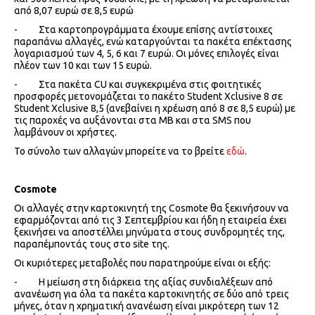
από 8,07 ευρώ σε 8,5 ευρώ
- Στα καρτοπρογράμματα έχουμε επίσης αντίστοιχες
παραπάνω αλλαγές, ενώ καταργούνται τα πακέτα επέκτασης
λογαριασμού των 4, 5, 6 και 7 ευρώ. Οι μόνες επιλογές είναι
πλέον των 10 και των 15 ευρώ.
- Στα πακέτα CU και συγκεκριμένα στις φοιτητικές
προσφορές μετονομάζεται το πακέτο Student Xclusive 8 σε
Student Xclusive 8,5 (ανεβαίνει η χρέωση από 8 σε 8,5 ευρώ) με
τις παροχές να αυξάνονται στα MB και στα SMS που
λαμβάνουν οι χρήστες.
To σύνολο των αλλαγών μπορείτε να το βρείτε
εδώ
.
Cosmote
Οι αλλαγές στην καρτοκινητή της Cosmote θα ξεκινήσουν να
εφαρμόζονται από τις 3 Σεπτεμβρίου και ήδη η εταιρεία έχει
ξεκινήσει να αποστέλλει μηνύματα στους συνδρομητές της,
παραπέμποντάς τους στο site της.
Οι κυριότερες μεταβολές που παρατηρούμε είναι οι εξής:
- Η μείωση στη διάρκεια της αξίας συνδιαλέξεων από
ανανέωση για όλα τα πακέτα καρτοκινητής σε δύο από τρεις
μήνες, όταν η χρηματική ανανέωση είναι μικρότερη των 12