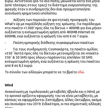
ευρώ. Αντίστοιχα (για το ίδιο ποσό), μειώνεται κατά ένα μήνα
(από τέσσερις στους τρεις) το διάστημα ενεργοποίησης της
φραγής όταν ο συνδρομητής δεν έχει πραγματοποιήσει
ανανέωση χρηματικού υπολοίπου.
- Αύξηση των παροχών σε φοιτητικές προσφορές του
What’s Up με παράλληλη αύξηση της χρέωσης. Για παράδειγμα
στο πακέτο «1.000’ προς όλα τα δίκτυα + 400ΜΒ για ένα μήνα»
αυξάνεται η ενσωματωμένη χρήση από 400ΜΒ Internet σε
600ΜΒ, ενώ αυξάνεται η χρέωσή του από 6 σε 7 ευρώ.
- Παύση εμπορικής διάθεσης συγκεκριμένων πακέτων
- Για τους συνδρομητές Cosmoκάρτα, το πακέτο ομιλίας
«350΄ λεπτά προς όλα τα δίκτυα» μετονομάζεται σε «πακέτο
350΄ & 50 SMS προς όλους» παρέχοντας επιπλέον 50 SMS
ενσωματωμένη χρήση, ενώ αυξάνεται η χρέωση του πακέτου
από 8 σε 8,5 ευρώ.
Το σύνολο των αλλαγών μπορείτε να το βρείτε
εδώ
.
Wind
Ανακοίνωση με τιμολογιακές μεταβολές έβγαλε και η Wind, με
το χρονικό ορίζοντα εφαρμογής του να είναι μεταβλητός, με
κάποιες να εφαρμόζονται Σεπτέμβριο, άλλες Οκτώβριο, ακόμα
και Ιανουάριο του 2019. Ειδικότερα, οι πιο σημαντικές αλλαγές