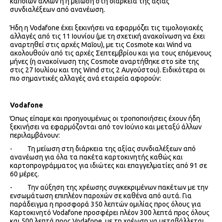
κάποιων άλλων ή η μείωση στη διάρκεια της αξίας
συνδιαλέξεων από ανανέωση.
Ήδη η Vodafone έχει ξεκινήσει να εφαρμόζει τις τιμολογιακές
αλλαγές από τις 11 Ιουνίου (με τη σχετική ανακοίνωση να έχει
αναρτηθεί στις αρχές Μαΐου), με τις Cosmote και Wind να
ακολουθούν από τις αρχές Σεπτεμβρίου και για τους επόμενους
μήνες (η ανακοίνωση της Cosmote αναρτήθηκε στο site της
στις 27 Ιουλίου και της Wind στις 2 Αυγούστου). Ειδικότερα οι
πιο σημαντικές αλλαγές ανά εταιρεία αφορούν:
Vodafone
Όπως είπαμε και προηγουμένως οι τροποποιήσεις έχουν ήδη
ξεκινήσει να εφαρμόζονται από τον Ιούνιο και μεταξύ άλλων
περιλαμβάνουν:
- Τη μείωση στη διάρκεια της αξίας συνδιαλέξεων από
ανανέωση για όλα τα πακέτα καρτοκινητής καθώς και
καρτοπρογράμματος για ιδιώτες και επαγγελματίες από 91 σε
60 μέρες.
- Την αύξηση της χρέωσης συγκεκριμένων πακέτων με την
ενσωμάτωση επιπλέον παροχών σε καθένα από αυτά. Για
παράδειγμα η προσφορά 350 λεπτών ομιλίας προς όλους για
Καρτοκινητό Vodafone προσφέρει πλέον 300 λεπτά προς όλους
και 500 λεπτά προς Vodafone, με τη χρέωση να μεταβάλλεται