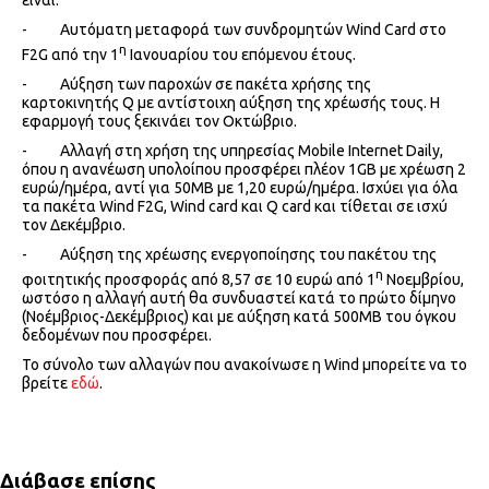
είναι:
- Αυτόματη μεταφορά των συνδρομητών Wind Card στο
η
F2G από την 1
Ιανουαρίου του επόμενου έτους.
- Αύξηση των παροχών σε πακέτα χρήσης της
καρτοκινητής Q με αντίστοιχη αύξηση της χρέωσής τους. Η
εφαρμογή τους ξεκινάει τον Οκτώβριο.
- Αλλαγή στη χρήση της υπηρεσίας Mobile Internet Daily,
όπου η ανανέωση υπολοίπου προσφέρει πλέον 1GB με χρέωση 2
ευρώ/ημέρα, αντί για 50ΜΒ με 1,20 ευρώ/ημέρα. Ισχύει για όλα
τα πακέτα Wind F2G, Wind card και Q card και τίθεται σε ισχύ
τον Δεκέμβριο.
- Αύξηση της χρέωσης ενεργοποίησης του πακέτου της
η
φοιτητικής προσφοράς από 8,57 σε 10 ευρώ από 1
Νοεμβρίου,
ωστόσο η αλλαγή αυτή θα συνδυαστεί κατά το πρώτο δίμηνο
(Νοέμβριος-Δεκέμβριος) και με αύξηση κατά 500MB του όγκου
δεδομένων που προσφέρει.
Το σύνολο των αλλαγών που ανακοίνωσε η Wind μπορείτε να το
βρείτε
εδώ
.
Διάβασε επίσης