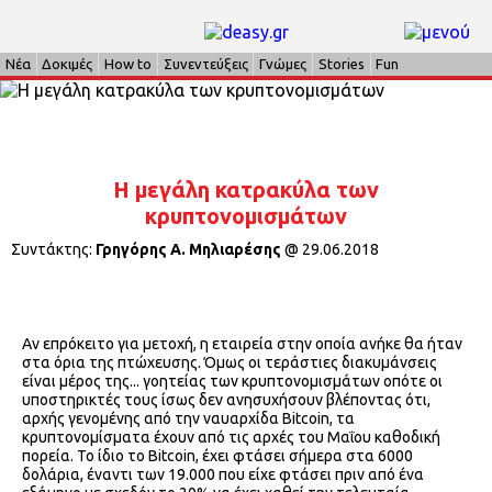
Νέα
Δοκιμές
How to
Συνεντεύξεις
Γνώμες
Stories
Fun
Η μεγάλη κατρακύλα των
κρυπτονομισμάτων
Συντάκτης:
Γρηγόρης Α. Μηλιαρέσης
@
29.06.2018
Αν επρόκειτο για μετοχή, η εταιρεία στην οποία ανήκε θα ήταν
στα όρια της πτώχευσης. Όμως οι τεράστιες διακυμάνσεις
είναι μέρος της... γοητείας των κρυπτονομισμάτων οπότε οι
υποστηρικτές τους ίσως δεν ανησυχήσουν βλέποντας ότι,
αρχής γενομένης από την ναυαρχίδα Bitcoin, τα
κρυπτονομίσματα έχουν από τις αρχές του Μαΐου καθοδική
πορεία. Το ίδιο το Bitcoin, έχει φτάσει σήμερα στα 6000
δολάρια, έναντι των 19.000 που είχε φτάσει πριν από ένα