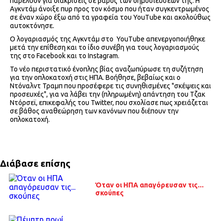
παρελθόν για διακρίσεις σε βάρος των δημοσιεύσεών της. Η
Αγκντάμ άνοιξε πυρ προς τον κόσμο που ήταν συγκεντρωμένος
σε έναν χώρο έξω από τα γραφεία του YouTube και ακολούθως
αυτοκτόνησε.
Ο λογαριασμός της Αγκντάμ στο YouTube απενεργοποιήθηκε
μετά την επίθεση και το ίδιο συνέβη για τους λογαριασμούς
της στο Facebook και το Instagram.
Το νέο περιστατικό ένοπλης βίας αναζωπύρωσε τη συζήτηση
για την οπλοκατοχή στις ΗΠΑ. Βοήθησε, βεβαίως και ο
Ντόναλντ Τραμπ που προσέφερε τις συνηθισμένες "σκέψεις και
προσευχές", για να λάβει την (πληρωμένη) απάντηση του Τζακ
Ντόρσεϊ, επικεφαλής του Twitter, που σχολίασε πως χρειάζεται
σε βάθος αναθεώρηση των κανόνων που διέπουν την
οπλοκατοχή.
Διάβασε επίσης
Όταν οι ΗΠΑ απαγόρευσαν τις...
σκούπες