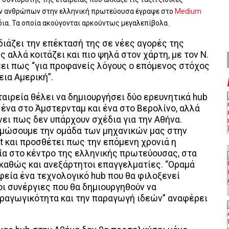
ων ανθρώπων στην ελληνική πρωτεύουσα έγραψε στο
Medium
δια. Τα οποία ακούγονται αρκούντως μεγαλεπίβολα.
διάζει την επέκτασή της σε νέες αγορές της
 αλλά κοιτάζει και πιο ψηλά στον χάρτη, με τον Ν.
ει πως “για προφανείς λόγους ο επόμενος στόχος
εια Αμερική”.
αιρεία θέλει να δημιουργήσει δύο ερευνητικά hub
 ένα στο Άμστερνταμ και ένα στο Βερολίνο, αλλά
νει πως δεν υπάρχουν σχέδια για την Αθήνα.
αμώσουμε την ομάδα των μηχανικών μας στην
t και προσθέτει πως την επόμενη χρονιά η
εία στο κέντρο της ελληνικής πρωτεύουσας, στα
 καθώς και ανεξάρτητοι επαγγελματίες. “Οραμά
αφεία ένα τεχνολογικό hub που θα φιλοξενεί
οι συνέργιες που θα δημιουργηθούν να
αραγωγικότητα και την παραγωγή ιδεών” αναφέρει