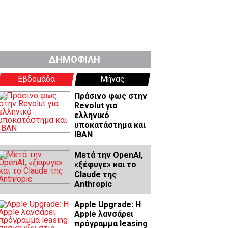
ΔΗΜΟΦΙΛΗ
Εβδομάδα
Μήνας
Πράσινο φως στην
Revolut για
ελληνικό
υποκατάστημα και
IBAN
Μετά την OpenAI,
«ξέφυγε» και το
Claude της
Anthropic
Apple Upgrade: Η
Apple λανσάρει
πρόγραμμα leasing