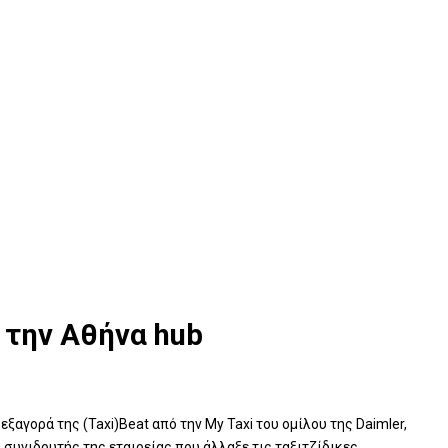
ι την Αθήνα hub
εξαγορά της (Taxi)Beat από την My Taxi του ομίλου της Daimler,
 συνιδρυτής της εταιρείας που άλλαξε τις ταξιτζίδικες