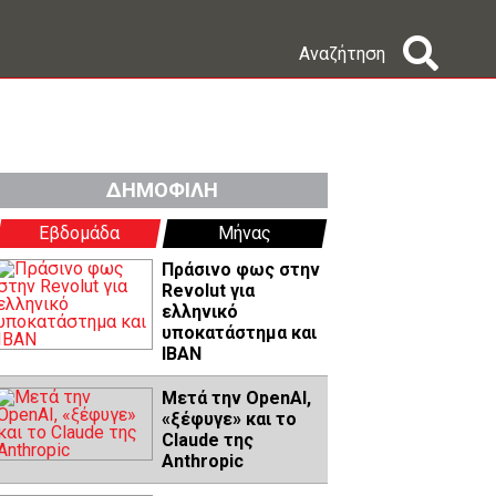
Αναζήτηση
ΔΗΜΟΦΙΛΗ
Εβδομάδα
Μήνας
Πράσινο φως στην
Revolut για
ελληνικό
υποκατάστημα και
IBAN
Μετά την OpenAI,
«ξέφυγε» και το
Claude της
Anthropic