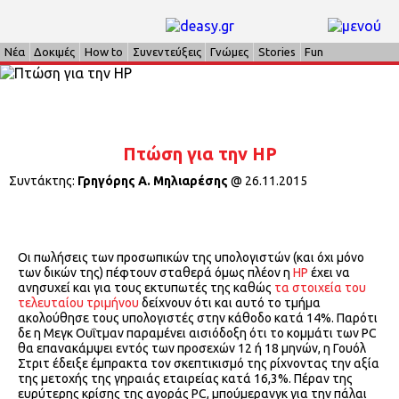
Νέα
Δοκιμές
How to
Συνεντεύξεις
Γνώμες
Stories
Fun
Πτώση για την HP
Συντάκτης:
Γρηγόρης Α. Μηλιαρέσης
@
26.11.2015
Οι πωλήσεις των προσωπικών της υπολογιστών (και όχι μόνο
των δικών της) πέφτουν σταθερά όμως πλέον η
HP
έχει να
ανησυχεί και για τους εκτυπωτές της καθώς
τα στοιχεία του
τελευταίου τριμήνου
δείχνουν ότι και αυτό το τμήμα
ακολούθησε τους υπολογιστές στην κάθοδο κατά 14%. Παρότι
δε η Μεγκ Ουΐτμαν παραμένει αισιόδοξη ότι το κομμάτι των PC
θα επανακάμψει εντός των προσεχών 12 ή 18 μηνών, η Γουόλ
Στριτ έδειξε έμπρακτα τον σκεπτικισμό της ρίχνοντας την αξία
της μετοχής της γηραιάς εταιρείας κατά 16,3%. Πέραν της
ευρύτερης κρίσης της αγοράς PC, μπούμερανγκ για την πάλαι