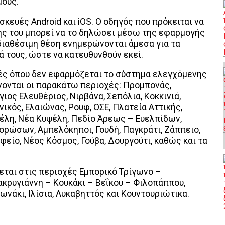
μους.
σκευές Android και iOS. Ο οδηγός που πρόκειται να
ς του μπορεί να το δηλώσει μέσω της εφαρμογής
ν διαθέσιμη θέση ενημερώνονται άμεσα για τα
 τους, ώστε να κατευθυνθούν εκεί.
ές όπου δεν εφαρμόζεται το σύστημα ελεγχόμενης
νονται οι παρακάτω περιοχές: Προμπονάς,
ιος Ελευθέριος, Νιρβάνα, Σεπόλια, Κοκκινιά,
κός, Ελαιώνας, Ρουφ, ΟΣΕ, Πλατεία Αττικής,
έλη, Νέα Κυψέλη, Πεδίο Άρεως – Ευελπίδων,
ορώσων, Αμπελόκηποι, Γουδή, Παγκράτι, Ζάππειο,
φείο, Νέος Κόσμος, Γούβα, Δουργούτι, καθώς και τα
εται στις περιοχές Εμπορικό Τρίγωνο –
κρυγιάννη – Κουκάκι – Βεΐκου – Φιλοπάππου,
νάκι, Ιλίσια, Λυκαβηττός και Κουντουριώτικα.