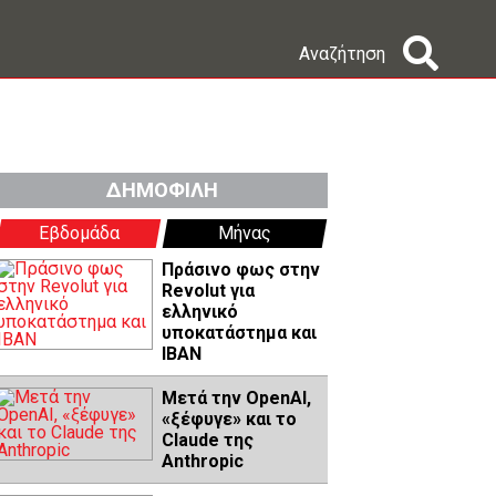
Αναζήτηση
ΔΗΜΟΦΙΛΗ
Εβδομάδα
Μήνας
Πράσινο φως στην
Revolut για
ελληνικό
υποκατάστημα και
IBAN
Μετά την OpenAI,
«ξέφυγε» και το
Claude της
Anthropic