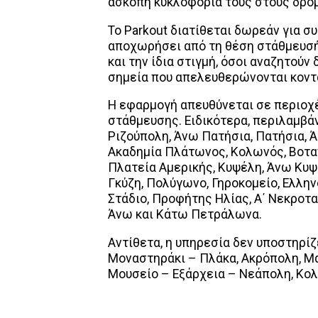
άσκοπη κυκλοφορία τους στους δρό
Το Parkout διατίθεται δωρεάν για συ
αποχωρήσει από τη θέση στάθμευσή
και την ίδια στιγμή, όσοι αναζητού
σημεία που απελευθερώνονται κοντά
Η εφαρμογή απευθύνεται σε περιοχ
στάθμευσης. Ειδικότερα, περιλαμβά
Ριζούπολη, Άνω Πατήσια, Πατήσια, Άγ
Ακαδημία Πλάτωνος, Κολωνός, Βοτανι
Πλατεία Αμερικής, Κυψέλη, Άνω Κυψ
Γκύζη, Πολύγωνο, Γηροκομείο, Ελλην
Στάδιο, Προφήτης Ηλίας, Α΄ Νεκροτα
Άνω και Κάτω Πετράλωνα.
Αντίθετα, η υπηρεσία δεν υποστηρίζ
Μοναστηράκι – Πλάκα, Ακρόπολη, Μα
Μουσείο – Εξάρχεια – Νεάπολη, Κολω