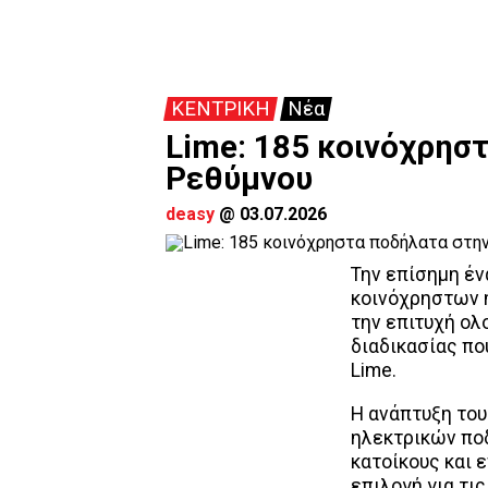
ΚΕΝΤΡΙΚΗ
Νέα
Lime: 185 κοινόχρησ
Ρεθύμνου
deasy
@
03.07.2026
Την επίσημη έν
κοινόχρηστων 
την επιτυχή ο
διαδικασίας πο
Lime.
Η ανάπτυξη του
ηλεκτρικών ποδ
κατοίκους και 
επιλογή για τι