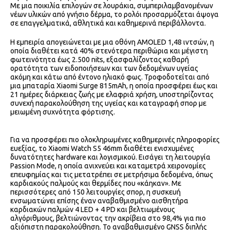
Με μια ποικιλία επιλογών σε λουράκια, συμπεριλαμβανομένων
νέων υλικών από γνήσιο δέρμα, το ρολόι προσαρμόζεται άψογα
σε επαγγελματικά, αθλητικά και καθημερινά περιβάλλοντα.
Η εμπειρία απογειώνεται με μια οθόνη AMOLED 1,48 ιντσών, η
οποία διαθέτει κατά 40% στενότερα περιθώρια και μέγιστη
φωτεινότητα έως 2.500 nits, εξασφαλίζοντας καθαρή
ορατότητα των ειδοποιήσεων και των δεδομένων υγείας
ακόμη και κάτω από έντονο ηλιακό φως. Τροφοδοτείται από
μια μπαταρία Xiaomi Surge 815mAh, η οποία προσφέρει έως και
21 ημέρες διάρκειας ζωής με ελαφριά χρήση, υποστηρίζοντας
συνεχή παρακολούθηση της υγείας και καταγραφή σπορ με
μειωμένη συχνότητα φόρτισης.
Για να προσφέρει πιο ολοκληρωμένες καθημερινές πληροφορίες
ευεξίας, το Xiaomi Watch S5 46mm διαθέτει ενισχυμένες
δυνατότητες hardware και λογισμικού. Εισάγει τη λειτουργία
Passion Mode, η οποία ανιχνεύει και καταμετρά χειρονομίες
επευφημίας και τις μετατρέπει σε μετρήσιμα δεδομένα, όπως
καρδιακούς παλμούς και θερμίδες που «κάηκαν». Με
περισσότερες από 150 λειτουργίες σπορ, η συσκευή
ενσωματώνει επίσης έναν αναβαθμισμένο αισθητήρα
καρδιακών παλμών 4 LED + 4 PD και βελτιωμένους
αλγόριθμους, βελτιώνοντας την ακρίβεια στο 98,4% για πιο
αξιόπιστη παρακολούθηση. Το αναβαθμισμένο GNSS διπλής