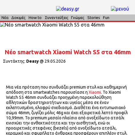
Νέα
Δοκιμές
How to
Συνεντεύξεις
Γνώμες
Stories
Fun
Νέο smartwatch Xiaomi Watch S5 στα 46mm
Συντάκτης:
Deasy
@
29.05.2026
Μια νέα πρόταση που συνδυάζει premium στυλ και καθημερινή
απόδοση στα smartwatches παρουσίασε η
Xiaomi
. Το Xiaomi
Watch S5 46mm συνδυάζει προηγμένη παρακολούθηση
αθλητικών δραστηριοτήτων και υγείας μέσα σε έναν
εκλεπτυσμένο, ελαφρύ σχεδιασμό. Διαθέτει ένα εντυπωσιακό
σώμα 46mm, ζυγίζει μόλις 46g και έχει εξαιρετικά λεπτό προφίλ
10,99mm. Το premium μεσαίο πλαίσιο από ανοξείδωτο ατσάλι
ενισχύει την ανθεκτικότητα και την αισθητική, ενώ οι
προαιρετικές στεφάνες (bezels) από ανοξείδωτο ατσάλι,
κεραμικό και σφυρήλατο άνθρακα προσφέρουν επιπλέον στυλ.