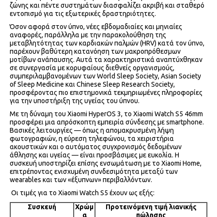
ζώνης και πέντε συστημάτων διασφαλίζει ακριβή και σταθερό
εντοπισμό για τις εξωτερικές δραστηριότητες.
Όσον αφορά στον ύπνο, νέες εβδομαδιαίες και μηνιαίες
αναφορές, παράλληλα με την παρακολούθηση της
μεταβλητότητας των καρδιακών παλμών (HRV) κατά τον ύπνο,
παρέχουν βαθύτερη κατανόηση των μακροπρόθεσμων
μοτίβων ανάπαυσης. Αυτά τα χαρακτηριστικά αναπτύχθηκαν
σε συνεργασία με κορυφαίους διεθνείς οργανισμούς,
συμπεριλαμβανομένων των World Sleep Society, Asian Society
of Sleep Medicine και Chinese Sleep Research Society,
προσφέροντας πιο επιστημονικά τεκμηριωμένες πληροφορίες
για την υποστήριξη της υγείας του ύπνου.
Με τη δύναμη του Xiaomi HyperOS 3, το Xiaomi Watch S5 46mm
προσφέρει μια απρόσκοπτη εμπειρία σύνδεσης με smartphone.
Βασικές λειτουργίες — όπως η απομακρυσμένη λήψη
φωτογραφιών, η εύρεση τηλεφώνου, τα χειριστήρια
ακουστικών και ο αυτόματος συγχρονισμός δεδομένων
άθλησης και υγείας — είναι προσβάσιμες με ευκολία. Η
συσκευή υποστηρίζει επίσης ενσωμάτωση με το Xiaomi Home,
επιτρέποντας ενισχυμένη συνδεσιμότητα μεταξύ των
wearables και των «έξυπνων» περιβαλλόντων.
Οι τιμές για το Xiaomi Watch S5 έχουν ως εξής:
Συσκευή
Χρώμ
Προτεινόμενη τιμή λιανικής
α
πώλησης