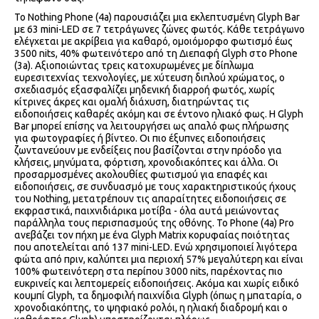
Το Nothing Phone (4a) παρουσιάζει μια εκλεπτυσμένη Glyph Bar
με 63 mini-LED σε 7 τετράγωνες ζώνες φωτός. Κάθε τετράγωνο
ελέγχεται με ακρίβεια για καθαρό, ομοιόμορφο φωτισμό έως
3500 nits, 40% φωτεινότερο από τη Διεπαφή Glyph στο Phone
(3a). Αξιοποιώντας τρεις κατοχυρωμένες με δίπλωμα
ευρεσιτεχνίας τεχνολογίες, με χύτευση διπλού χρώματος, ο
σχεδιασμός εξασφαλίζει μηδενική διαρροή φωτός, χωρίς
κίτρινες άκρες και ομαλή διάχυση, διατηρώντας τις
ειδοποιήσεις καθαρές ακόμη και σε έντονο ηλιακό φως. Η Glyph
Bar μπορεί επίσης να λειτουργήσει ως απαλό φως πλήρωσης
για φωτογραφίες ή βίντεο. Οι πιο έξυπνες ειδοποιήσεις
ζωντανεύουν με ενδείξεις που βασίζονται στην πρόοδο για
κλήσεις, μηνύματα, φόρτιση, χρονοδιακόπτες και άλλα. Οι
προσαρμοσμένες ακολουθίες φωτισμού για επαφές και
ειδοποιήσεις, σε συνδυασμό με τους χαρακτηριστικούς ήχους
του Nothing, μετατρέπουν τις απαραίτητες ειδοποιήσεις σε
εκφραστικά, παιχνιδιάρικα μοτίβα - όλα αυτά μειώνοντας
παράλληλα τους περισπασμούς της οθόνης. Το Phone (4a) Pro
ανεβάζει τον πήχη με ένα Glyph Matrix κορυφαίας ποιότητας
που αποτελείται από 137 mini-LED. Ενώ χρησιμοποιεί λιγότερα
φώτα από πριν, καλύπτει μια περιοχή 57% μεγαλύτερη και είναι
100% φωτεινότερη στα περίπου 3000 nits, παρέχοντας πιο
ευκρινείς και λεπτομερείς ειδοποιήσεις. Ακόμα και χωρίς ειδικό
κουμπί Glyph, τα δημοφιλή παιχνίδια Glyph (όπως η μπαταρία, ο
χρονοδιακόπτης, το ψηφιακό ρολόι, η ηλιακή διαδρομή και ο