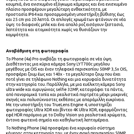
κουμπιά, ένα ενισχυμένο εξόγκωμα κάμερας και ένα ενισχυμένο
πλαίσιο προσφέρουν μεγαλύτερη ανθεκτικότητα, με
προστασία IP64 και προσαρμοσμένη υποστήριξη βύθισης έως
και 25 cm για 20 λεπτά. Οι επιλογές χρωμάτων φτάνουν σε νέα
ύψη: το διαφανές μπλε και ένα απαλό ροζ εισάγουν ζεστασιά,
λεπτότητα και ατομικότητα χωρίς να θυσιάζουν την
κομψότητα.
Αναβάθμιση στη φωτογραφία
Το Phone (4a) Pro ανεβάζει τη φωτογραφία σε νέα ύψη.
Διαθέτοντας μια κύρια κάμερα Sony LYT700c μεγάλου
μεγέθους με OIS και έναν τηλεφακό περισκοπίου 50MP 3,5x OIS,
προσφέρει ζουμ έως και 140x - το μεγαλύτερο ζουμ που έχει
ποτέ γίνει σε τηλέφωνο Nothing και μια κορυφαία δυνατότητα
στην κατηγορία του. Παράλληλα, με μια ευέλικτη κάμερα Sony
ultra wide και ευρυγώνιας selfie 32MP, καταγράφει τα πάντα,
από πανοραμικά τοπία και ρεαλιστικά πορτρέτα μέχρι μακρινές
σκηνές και πολυσύχναστες εκθέσεις με απαράμιλλη ευκρίνεια.
Με την υποστήριξη του TrueLens Engine 4, υποστηρίζει
φωτογραφίες Ultra XDR και βίντεο 4K Ultra XDR, εφαρμόζοντας
εφέ HDR παρόμοια με το Dolby Vision για ρεαλιστικά χρώματα,
έντονα φωτεινά σημεία και καθηλωτική λεπτομέρεια.
Το Nothing Phone (4a) προσφέρει ένα κορυφαίο σύστημα
κάμερας στην κατηγορία του, με έναν φακό περισκοπίου 50MP