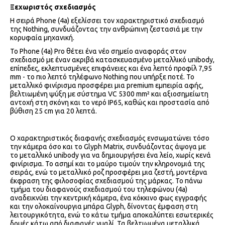
Ξεχωριστός σχεδιασμός
Η σειρά Phone (4a) εξελίσσει τον χαρακτηριστικό σχεδιασμό
της Nothing, συνδυάζοντας την ανθρώπινη ζεστασιά με την
κορυφαία μηχανική.
Το Phone (4a) Pro θέτει ένα νέο σημείο αναφοράς στον
σχεδιασμό με έναν ακριβά κατασκευασμένο μεταλλικό unibody,
επίπεδες, εκλεπτυσμένες επιφάνειες και ένα λεπτό προφίλ 7,95
mm - το πιο λεπτό τηλέφωνο Nothing που υπήρξε ποτέ. Το
μεταλλικό φινίρισμα προσφέρει μια premium εμπειρία αφής,
βελτιωμένη ψύξη με σύστημα VC 5300 mm² και αξιοσημείωτη
αντοχή στη σκόνη και το νερό IP65, καθώς και προστασία από
βύθιση 25 cm για 20 λεπτά.
Ο χαρακτηριστικός διαφανής σχεδιασμός ενσωματώνει τόσο
την κάμερα όσο και το Glyph Matrix, συνδυάζοντας άψογα με
το μεταλλικό unibody για να δημιουργήσει ένα λείο, χωρίς κενά
φινίρισμα. Το ασημί και το μαύρο τιμούν την κληρονομιά της
σειράς, ενώ το μεταλλικό ροζ προσφέρει μια ζεστή, μοντέρνα
έκφραση της φιλοσοφίας σχεδιασμού της μάρκας. Το πάνω
τμήμα του διαφανούς σχεδιασμού του τηλεφώνου (4a)
αναδεικνύει την κεντρική κάμερα, ένα κόκκινο φως εγγραφής
και την ολοκαίνουργια μπάρα Glyph, δίνοντας έμφαση στη
λειτουργικότητα, ενώ το κάτω τμήμα αποκαλύπτει εσωτερικές
δομές κάτω από διαφανές γυαλί. Τα βελτιωμένα μεταλλικά