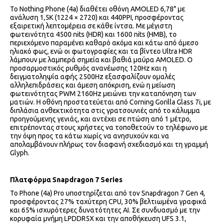
Το Nothing Phone (4a) διαθέτει οθόνη AMOLED 6,78" με
ανάλυση 1,5K (1224 × 2720) και 440PPI, προσφέροντας
εξαιρετική λεπτομέρεια σε κάθε ίντσα. Με μέγιστη
φωτεινότητα 4500 nits (HDR) και 1600 nits (HMB), το
περιεχόμενο παραμένει καθαρό ακόμα και κάτω από άμεσο
ηλιακό φως, ενώ οι φωτογραφίες και τα βίντεο Ultra HDR
λάμπουν με λαμπερά σημεία και βαθιά μαύρα AMOLED. Ο
προσαρμοστικός ρυθμός ανανέωσης 120Hz και η
δειγματοληψία αφής 2500Hz εξασφαλίζουν ομαλές
αλληλεπιδράσεις και άμεση απόκριση, ενώ η μείωση
φωτεινότητας PWM 2160Hz μειώνει την καταπόνηση των
ματιών. Η οθόνη προστατεύεται από Corning Gorilla Glass 7i, με
διπλάσια ανθεκτικότητα στις γρατσουνιές από το κάλυμμα
προηγούμενης γενιάς, και αντέχει σε πτώση από 1 μέτρο,
επιτρέποντας στους χρήστες να τοποθετούν το τηλέφωνο με
την όψη προς τα κάτω χωρίς να ανησυχούν και να
απολαμβάνουν πλήρως τον διαφανή σχεδιασμό και τη γραμμή
Glyph.
Πλατφόρμα
Snapdragon
7
Series
Το Phone (4a) Pro υποστηρίζεται από τον Snapdragon 7 Gen 4,
προσφέροντας 27% ταχύτερη CPU, 30% βελτιωμένα γραφικά
και 65% ισχυρότερες δυνατότητες AI. Σε συνδυασμό με την
κορυφαία μνήμη LPDDR5X και την αποθήκευση UFS 3.1,