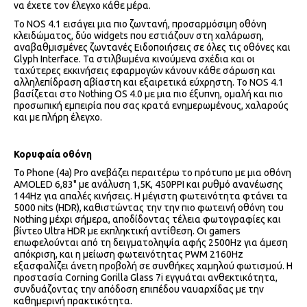
να έχετε τον έλεγχο κάθε μέρα.
Το NOS 4.1 εισάγει μια πιο ζωντανή, προσαρμόσιμη οθόνη
κλειδώματος, δύο widgets που εστιάζουν στη χαλάρωση,
αναβαθμισμένες ζωντανές Ειδοποιήσεις σε όλες τις οθόνες και
Glyph Interface. Τα στιλβωμένα κινούμενα σχέδια και οι
ταχύτερες εκκινήσεις εφαρμογών κάνουν κάθε σάρωση και
αλληλεπίδραση αβίαστη και εξαιρετικά εύχρηστη. Το NOS 4.1
βασίζεται στο Nothing OS 4.0 με μια πιο έξυπνη, ομαλή και πιο
προσωπική εμπειρία που σας κρατά ενημερωμένους, χαλαρούς
και με πλήρη έλεγχο.
Κορυφαία οθόνη
Το Phone (4a) Pro ανεβάζει περαιτέρω το πρότυπο με μια οθόνη
AMOLED 6,83" με ανάλυση 1,5K, 450PPI και ρυθμό ανανέωσης
144Hz για απαλές κινήσεις. Η μέγιστη φωτεινότητα φτάνει τα
5000 nits (HDR), καθιστώντας την την πιο φωτεινή οθόνη του
Nothing μέχρι σήμερα, αποδίδοντας τέλεια φωτογραφίες και
βίντεο Ultra HDR με εκπληκτική αντίθεση. Οι gamers
επωφελούνται από τη δειγματοληψία αφής 2500Hz για άμεση
απόκριση, και η μείωση φωτεινότητας PWM 2160Hz
εξασφαλίζει άνετη προβολή σε συνθήκες χαμηλού φωτισμού. Η
προστασία Corning Gorilla Glass 7i εγγυάται ανθεκτικότητα,
συνδυάζοντας την απόδοση επιπέδου ναυαρχίδας με την
καθημερινή πρακτικότητα.