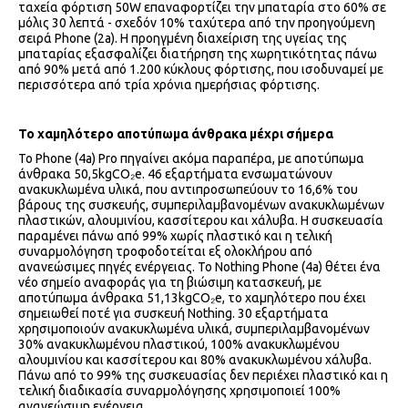
ταχεία φόρτιση 50W επαναφορτίζει την μπαταρία στο 60% σε
μόλις 30 λεπτά - σχεδόν 10% ταχύτερα από την προηγούμενη
σειρά Phone (2a). Η προηγμένη διαχείριση της υγείας της
μπαταρίας εξασφαλίζει διατήρηση της χωρητικότητας πάνω
από 90% μετά από 1.200 κύκλους φόρτισης, που ισοδυναμεί με
περισσότερα από τρία χρόνια ημερήσιας φόρτισης.
Το χαμηλότερο αποτύπωμα άνθρακα μέχρι σήμερα
Το Phone (4a) Pro πηγαίνει ακόμα παραπέρα, με αποτύπωμα
άνθρακα 50,5kgCO₂e. 46 εξαρτήματα ενσωματώνουν
ανακυκλωμένα υλικά, που αντιπροσωπεύουν το 16,6% του
βάρους της συσκευής, συμπεριλαμβανομένων ανακυκλωμένων
πλαστικών, αλουμινίου, κασσίτερου και χάλυβα. Η συσκευασία
παραμένει πάνω από 99% χωρίς πλαστικό και η τελική
συναρμολόγηση τροφοδοτείται εξ ολοκλήρου από
ανανεώσιμες πηγές ενέργειας. Το Nothing Phone (4a) θέτει ένα
νέο σημείο αναφοράς για τη βιώσιμη κατασκευή, με
αποτύπωμα άνθρακα 51,13kgCO₂e, το χαμηλότερο που έχει
σημειωθεί ποτέ για συσκευή Nothing. 30 εξαρτήματα
χρησιμοποιούν ανακυκλωμένα υλικά, συμπεριλαμβανομένων
30% ανακυκλωμένου πλαστικού, 100% ανακυκλωμένου
αλουμινίου και κασσίτερου και 80% ανακυκλωμένου χάλυβα.
Πάνω από το 99% της συσκευασίας δεν περιέχει πλαστικό και η
τελική διαδικασία συναρμολόγησης χρησιμοποιεί 100%
ανανεώσιμη ενέργεια.