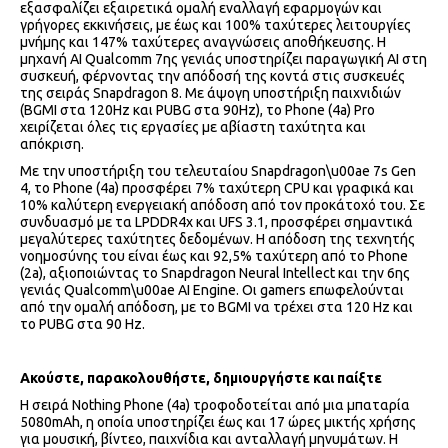
εξασφαλίζει εξαιρετικά ομαλή εναλλαγή εφαρμογών και
γρήγορες εκκινήσεις, με έως και 100% ταχύτερες λειτουργίες
μνήμης και 147% ταχύτερες αναγνώσεις αποθήκευσης. Η
μηχανή AI Qualcomm 7ης γενιάς υποστηρίζει παραγωγική AI στη
συσκευή, φέρνοντας την απόδοσή της κοντά στις συσκευές
της σειράς Snapdragon 8. Με άψογη υποστήριξη παιχνιδιών
(BGMI στα 120Hz και PUBG στα 90Hz), το Phone (4a) Pro
χειρίζεται όλες τις εργασίες με αβίαστη ταχύτητα και
απόκριση.
Με την υποστήριξη του τελευταίου Snapdragon\u00ae 7s Gen
4, το Phone (4a) προσφέρει 7% ταχύτερη CPU και γραφικά και
10% καλύτερη ενεργειακή απόδοση από τον προκάτοχό του. Σε
συνδυασμό με τα LPDDR4x και UFS 3.1, προσφέρει σημαντικά
μεγαλύτερες ταχύτητες δεδομένων. Η απόδοση της τεχνητής
νοημοσύνης του είναι έως και 92,5% ταχύτερη από το Phone
(2a), αξιοποιώντας το Snapdragon Neural Intellect και την 6ης
γενιάς Qualcomm\u00ae AI Engine. Οι gamers επωφελούνται
από την ομαλή απόδοση, με το BGMI να τρέχει στα 120 Hz και
το PUBG στα 90 Hz.
Ακούστε, παρακολουθήστε, δημιουργήστε και παίξτε
Η σειρά Nothing Phone (4a) τροφοδοτείται από μια μπαταρία
5080mAh, η οποία υποστηρίζει έως και 17 ώρες μικτής χρήσης
για μουσική, βίντεο, παιχνίδια και ανταλλαγή μηνυμάτων. Η