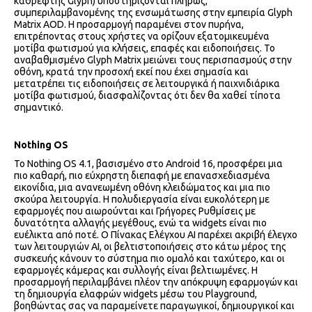
καθρέφτης Glyph) υποστηρίζονται πλήρως,
συμπεριλαμβανομένης της ενσωμάτωσης στην εμπειρία Glyph
Matrix AOD. Η προσαρμογή παραμένει στον πυρήνα,
επιτρέποντας στους χρήστες να ορίζουν εξατομικευμένα
μοτίβα φωτισμού για κλήσεις, επαφές και ειδοποιήσεις. Το
αναβαθμισμένο Glyph Matrix μειώνει τους περισπασμούς στην
οθόνη, κρατά την προσοχή εκεί που έχει σημασία και
μετατρέπει τις ειδοποιήσεις σε λειτουργικά ή παιχνιδιάρικα
μοτίβα φωτισμού, διασφαλίζοντας ότι δεν θα χαθεί τίποτα
σημαντικό.
Nothing
OS
Το Nothing OS 4.1, βασισμένο στο Android 16, προσφέρει μια
πιο καθαρή, πιο εύχρηστη διεπαφή με επανασχεδιασμένα
εικονίδια, μια ανανεωμένη οθόνη κλειδώματος και μια πιο
σκούρα λειτουργία. Η πολυδιεργασία είναι ευκολότερη με
εφαρμογές που αιωρούνται και Γρήγορες Ρυθμίσεις με
δυνατότητα αλλαγής μεγέθους, ενώ τα widgets είναι πιο
ευέλικτα από ποτέ. Ο Πίνακας Ελέγχου AI παρέχει ακριβή έλεγχο
των λειτουργιών AI, οι βελτιστοποιήσεις στο κάτω μέρος της
συσκευής κάνουν το σύστημα πιο ομαλό και ταχύτερο, και οι
εφαρμογές κάμερας και συλλογής είναι βελτιωμένες. Η
προσαρμογή περιλαμβάνει πλέον την απόκρυψη εφαρμογών και
τη δημιουργία ελαφρών widgets μέσω του Playground,
βοηθώντας σας να παραμείνετε παραγωγικοί, δημιουργικοί και