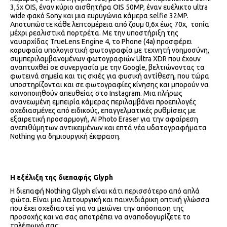
3,5x OIS, έναν κύριο αισθητήρα OIS 50MP, έναν ευέλικτο ultra
wide φακό Sony και μια ευρυγώνια κάμερα selfie 32MP.
Αποτυπώστε κάθε λεπτομέρεια από ζουμ 0,6x έως 70x, τοπία
μέχρι ρεαλιστικά πορτρέτα. Με την υποστήριξη της
ναυαρχίδας TrueLens Engine 4, το Phone (4a) προσφέρει
κορυφαία υπολογιστική φωτογραφία με τεχνητή νοημοσύνη,
συμπεριλαμβανομένων φωτογραφιών Ultra XDR που έχουν
αναπτυχθεί σε συνεργασία με την Google, βελτιώνοντας τα
φωτεινά σημεία και τις σκιές για φυσική αντίθεση, που τώρα
υποστηρίζονται και σε φωτογραφίες κίνησης και μπορούν να
κοινοποιηθούν απευθείας στο Instagram. Μια πλήρως
ανανεωμένη εμπειρία κάμερας περιλαμβάνει προεπιλογές
σχεδιασμένες από ειδικούς, επαγγελματικές ρυθμίσεις με
εξαιρετική προσαρμογή, AI Photo Eraser για την αφαίρεση
ανεπιθύμητων αντικειμένων και επτά νέα υδατογραφήματα
Nothing για δημιουργική έκφραση.
Η εξέλιξη της διεπαφής
Glyph
Η διεπαφή Nothing Glyph είναι κάτι περισσότερο από απλά
φώτα. Είναι μια λειτουργική και παιχνιδιάρικη οπτική γλώσσα
που έχει σχεδιαστεί για να μειώνει την απόσπαση της
προσοχής και να σας αποτρέπει να αναποδογυρίζετε το
τηλέφωνό σας: