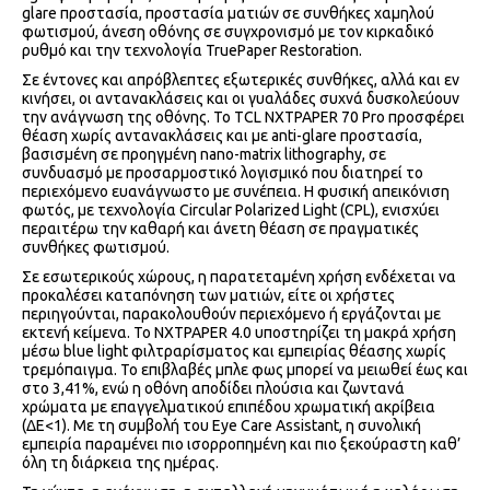
glare προστασία, προστασία ματιών σε συνθήκες χαμηλού
φωτισμού, άνεση οθόνης σε συγχρονισμό με τον κιρκαδικό
ρυθμό και την τεχνολογία TruePaper Restoration.
Σε έντονες και απρόβλεπτες εξωτερικές συνθήκες, αλλά και εν
κινήσει, οι αντανακλάσεις και οι γυαλάδες συχνά δυσκολεύουν
την ανάγνωση της οθόνης. Το TCL NXTPAPER 70 Pro προσφέρει
θέαση χωρίς αντανακλάσεις και με anti-glare προστασία,
βασισμένη σε προηγμένη nano-matrix lithography, σε
συνδυασμό με προσαρμοστικό λογισμικό που διατηρεί το
περιεχόμενο ευανάγνωστο με συνέπεια. Η φυσική απεικόνιση
φωτός, με τεχνολογία Circular Polarized Light (CPL), ενισχύει
περαιτέρω την καθαρή και άνετη θέαση σε πραγματικές
συνθήκες φωτισμού.
Σε εσωτερικούς χώρους, η παρατεταμένη χρήση ενδέχεται να
προκαλέσει καταπόνηση των ματιών, είτε οι χρήστες
περιηγούνται, παρακολουθούν περιεχόμενο ή εργάζονται με
εκτενή κείμενα. Το NXTPAPER 4.0 υποστηρίζει τη μακρά χρήση
μέσω blue light φιλτραρίσματος και εμπειρίας θέασης χωρίς
τρεμόπαιγμα. Το επιβλαβές μπλε φως μπορεί να μειωθεί έως και
στο 3,41%, ενώ η οθόνη αποδίδει πλούσια και ζωντανά
χρώματα με επαγγελματικού επιπέδου χρωματική ακρίβεια
(ΔE<1). Με τη συμβολή του Eye Care Assistant, η συνολική
εμπειρία παραμένει πιο ισορροπημένη και πιο ξεκούραστη καθ’
όλη τη διάρκεια της ημέρας.