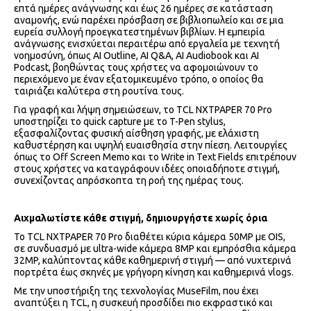
επτά ημέρες ανάγνωσης και έως 26 ημέρες σε κατάσταση
αναμονής, ενώ παρέχει πρόσβαση σε βιβλιοπωλείο και σε μια
ευρεία συλλογή προεγκατεστημένων βιβλίων. Η εμπειρία
ανάγνωσης ενισχύεται περαιτέρω από εργαλεία με τεχνητή
νοημοσύνη, όπως AI Outline, AI Q&A, AI Audiobook και AI
Podcast, βοηθώντας τους χρήστες να αφομοιώνουν το
περιεχόμενο με έναν εξατομικευμένο τρόπο, ο οποίος θα
ταιριάζει καλύτερα στη ρουτίνα τους.
Για γραφή και λήψη σημειώσεων, το TCL NXTPAPER 70 Pro
υποστηρίζει το quick capture με το T-Pen stylus,
εξασφαλίζοντας φυσική αίσθηση γραφής, με ελάχιστη
καθυστέρηση και υψηλή ευαισθησία στην πίεση. Λειτουργίες
όπως το Off Screen Memo και το Write in Text Fields επιτρέπουν
στους χρήστες να καταγράφουν ιδέες οποιαδήποτε στιγμή,
συνεχίζοντας απρόσκοπτα τη ροή της ημέρας τους.
Αιχμαλωτίστε κάθε στιγμή, δημιουργήστε χωρίς όρια
Το TCL NXTPAPER 70 Pro διαθέτει κύρια κάμερα 50MP με OIS,
σε συνδυασμό με ultra-wide κάμερα 8MP και εμπρόσθια κάμερα
32MP, καλύπτοντας κάθε καθημερινή στιγμή — από νυχτερινά
πορτρέτα έως σκηνές με γρήγορη κίνηση και καθημερινά vlogs.
Με την υποστήριξη της τεχνολογίας MuseFilm, που έχει
αναπτύξει η TCL, η συσκευή προσδίδει πιο εκφραστικό και