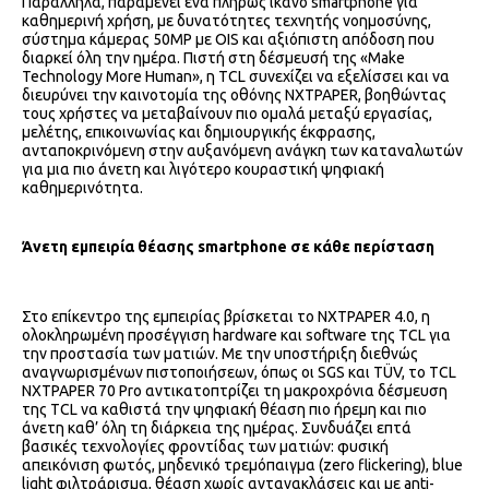
Παράλληλα, παραμένει ένα πλήρως ικανό smartphone για
καθημερινή χρήση, με δυνατότητες τεχνητής νοημοσύνης,
σύστημα κάμερας 50MP με OIS και αξιόπιστη απόδοση που
διαρκεί όλη την ημέρα. Πιστή στη δέσμευσή της «Make
Technology More Human», η TCL συνεχίζει να εξελίσσει και να
διευρύνει την καινοτομία της οθόνης NXTPAPER, βοηθώντας
τους χρήστες να μεταβαίνουν πιο ομαλά μεταξύ εργασίας,
μελέτης, επικοινωνίας και δημιουργικής έκφρασης,
ανταποκρινόμενη στην αυξανόμενη ανάγκη των καταναλωτών
για μια πιο άνετη και λιγότερο κουραστική ψηφιακή
καθημερινότητα.
Άνετη εμπειρία θέασης
smartphone
σε κάθε περίσταση
Στο επίκεντρο της εμπειρίας βρίσκεται το NXTPAPER 4.0, η
ολοκληρωμένη προσέγγιση hardware και software της TCL για
την προστασία των ματιών. Με την υποστήριξη διεθνώς
αναγνωρισμένων πιστοποιήσεων, όπως οι SGS και TÜV, το TCL
NXTPAPER 70 Pro αντικατοπτρίζει τη μακροχρόνια δέσμευση
της TCL να καθιστά την ψηφιακή θέαση πιο ήρεμη και πιο
άνετη καθ’ όλη τη διάρκεια της ημέρας. Συνδυάζει επτά
βασικές τεχνολογίες φροντίδας των ματιών: φυσική
απεικόνιση φωτός, μηδενικό τρεμόπαιγμα (zero flickering), blue
light φιλτράρισμα, θέαση χωρίς αντανακλάσεις και με anti-