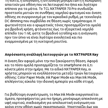
Τη νύχτα, η ανάγνωση, η ανταλλαγή μηνυμάτων ή η χαλάρωση
απαιτούν μια οθόνη που να λειτουργεί πιο ήπια και λιγότερο
επίπονα για τα μάτια. Το TCL NXTPAPER 70 Pro συνδυάζει
προστασία ματιών σε συνθήκες χαμηλού φωτισμού και άνεση
οθόνης σε συγχρονισμό με τον κιρκαδικό ρυθμό, με τεχνολογία
DC dimming που συμβάλλει σε θέαση χωρίς τρεμόπαιγμα. Η
φωτεινότητα και ο χρωματικός τόνος προσαρμόζονται ομαλά
για βραδινή χρήση, φτάνοντας έως το εξαιρετικά χαμηλό
επίπεδο του 1 nit, ώστε το βραδινό scrolling και η ανάγνωση
πριν τον ύπνο να είναι λιγότερο ενοχλητικά και πιο
εναρμονισμένα με τη νυχτερινή ρουτίνα.
Απρόσκοπτη εναλλαγή λειτουργιών με το
NXTPAPER
Key
Η άνεση δεν αφορά μόνο την πιο ξεκούραστη θέαση. Αφορά
και το πόσο ομαλά προσαρμόζεται το smartphone σε ό,τι
κάνετε μέσα στην ημέρα. Με το ειδικό NXTPAPER Key, οι
χρήστες μπορούν να εναλλάσσονται μεταξύ τριών λειτουργιών
οθόνης: Color Paper Mode, Ink Paper Mode και Max Ink Mode,
επιλέγοντας εύκολα την ιδανική εμπειρία για κάθε στιγμή.
Για βαθύτερη συγκέντρωση, το Max Ink Mode ενεργοποιείται
άμεσα, προσφέροντας μια πιο ήρεμη, μονόχρωμη απεικόνιση με
υφή χαρτιού, σχεδιασμένη για απολαυστική ανάγνωση και
χρόνο στην οθόνη χωρίς περισπασμούς. Υποστηρίζει έως και