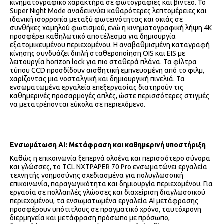
κινηματογραφικό χαρακτήρα σε φωτογραφίες και βίντεο. Το
Super Night Mode αναδεικνύει καθαρότερες λεπτομέρειες και
ιδανική ισορροπία μεταξύ φωτεινότητας και σκιάς σε
συνθήκες χαμηλού φωτισμού, ενώ η κινηματογραφική λήψη 4K
προσφέρει καθηλωτικό αποτέλεσμα για δημιουργία
εξατομικευμένου περιεχομένου. Η αναβαθμισμένη καταγραφή
κίνησης συνδυάζει διπλή σταθεροποίηση OIS και EIS με
λειτουργία horizon lock για πιο σταθερά πλάνα. Τα φίλτρα
τύπου CCD προσδίδουν αισθητική εμπνευσμένη από το φιλμ,
χαρίζοντας μια νοσταλγική και δημιουργική πινελιά. Τα
ενσωματωμένα εργαλεία επεξεργασίας διατηρούν τις
καθημερινές προσαρμογές απλές, ώστε περισσότερες στιγμές
να μετατρέπονται εύκολα σε περιεχόμενο.
Ενσωμάτωση
AI
: Μετάφραση και καθημερινή υποστήριξη
Καθώς η επικοινωνία ξεπερνά ολοένα και περισσότερο σύνορα
και γλώσσες, το TCL NXTPAPER 70 Pro ενσωματώνει εργαλεία
τεχνητής νοημοσύνης σχεδιασμένα για πολυγλωσσική
επικοινωνία, παραγωγικότητα και δημιουργία περιεχομένου. Για
εργασία σε πολλαπλές γλώσσες και διαχείριση διαγλωσσικού
περιεχομένου, τα ενσωματωμένα εργαλεία AI μετάφρασης
προσφέρουν υπότιτλους σε πραγματικό χρόνο, ταυτόχρονη
διερμηνεία και μετάφραση πρόσωπο με πρόσωπο,