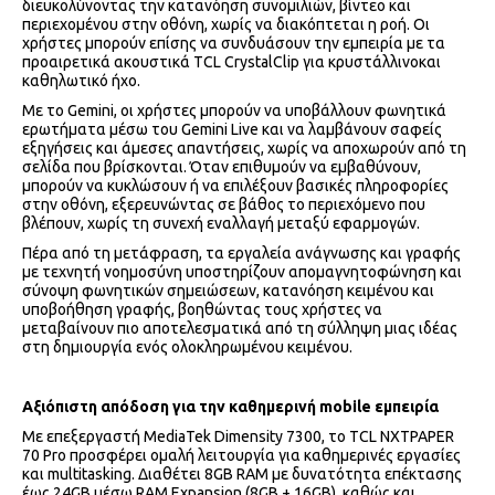
διευκολύνοντας την κατανόηση συνομιλιών, βίντεο και
περιεχομένου στην οθόνη, χωρίς να διακόπτεται η ροή. Οι
χρήστες μπορούν επίσης να συνδυάσουν την εμπειρία με τα
προαιρετικά ακουστικά TCL CrystalClip για κρυστάλλινοκαι
καθηλωτικό ήχο.
Με το Gemini, οι χρήστες μπορούν να υποβάλλουν φωνητικά
ερωτήματα μέσω του Gemini Live και να λαμβάνουν σαφείς
εξηγήσεις και άμεσες απαντήσεις, χωρίς να αποχωρούν από τη
σελίδα που βρίσκονται. Όταν επιθυμούν να εμβαθύνουν,
μπορούν να κυκλώσουν ή να επιλέξουν βασικές πληροφορίες
στην οθόνη, εξερευνώντας σε βάθος το περιεχόμενο που
βλέπουν, χωρίς τη συνεχή εναλλαγή μεταξύ εφαρμογών.
Πέρα από τη μετάφραση, τα εργαλεία ανάγνωσης και γραφής
με τεχνητή νοημοσύνη υποστηρίζουν απομαγνητοφώνηση και
σύνοψη φωνητικών σημειώσεων, κατανόηση κειμένου και
υποβοήθηση γραφής, βοηθώντας τους χρήστες να
μεταβαίνουν πιο αποτελεσματικά από τη σύλληψη μιας ιδέας
στη δημιουργία ενός ολοκληρωμένου κειμένου.
Αξιόπιστη απόδοση για την καθημερινή
mobile
εμπειρία
Με επεξεργαστή MediaTek Dimensity 7300, το TCL NXTPAPER
70 Pro προσφέρει ομαλή λειτουργία για καθημερινές εργασίες
και multitasking. Διαθέτει 8GB RAM με δυνατότητα επέκτασης
έως 24GB μέσω RAM Expansion (8GB + 16GB), καθώς και