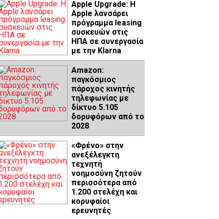
Apple Upgrade: Η
Apple λανσάρει
πρόγραμμα leasing
συσκευών στις
ΗΠΑ σε συνεργασία
με την Klarna
Amazon:
παγκόσμιος
πάροχος κινητής
τηλεφωνίας με
δίκτυο 5.105
δορυφόρων από το
2028
«Φρένο» στην
ανεξέλεγκτη
τεχνητή
νοημοσύνη ζητούν
περισσότερα από
1.200 στελέχη και
κορυφαίοι
ερευνητές