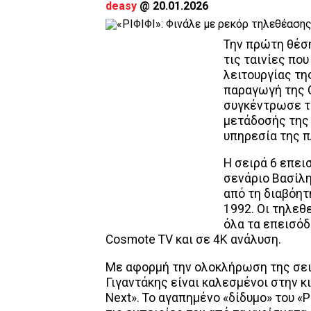
deasy
@
20.01.2026
Την πρώτη θέση
τις ταινίες πο
λειτουργίας τη
παραγωγή της 
συγκέντρωσε τ
μετάδοσής της 
υπηρεσία της 
Η σειρά 6 επει
σενάριο Βασίλη
από τη διαβόητ
1992. Οι τηλεθ
όλα τα επεισόδ
Cosmote TV και σε 4Κ ανάλυση.
Με αφορμή την ολοκλήρωση της σειρ
Γιγαντάκης είναι καλεσμένοι στην 
Next». Το αγαπημένο «δίδυμο» του «