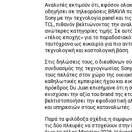
Αναλυτές εκτιμούν ότι, εφόσον ολοκ
οδηγήσει σε τηλεοράσεις BRAVIA πο
Sony με την τεχνολογία panel και τ
TCL, πιθανόν βελτιώνοντας την αναλ
ανώτερες κατηγορίες τιμής. Σε αυτό
«τέλος εποχής» για το παραδοσιακό
ταυτόχρονα ως ευκαιρία για πιο αντ
τεχνολογική και κοστολογική βάση.
Στις δηλώσεις τους, ο διευθύνων σύ
συνδυασμός της τεχνογνωσίας Sony κ
τους πελάτες στον χώρο της οικια
καθηλωτικές εμπειρίες ήχου και εικ
πρόεδρος Du Juan επισήμανε ότι η 
ενισχύσει την αξία του brand της ετ
βελτιστοποιήσει την εφοδιαστική 
και υπηρεσιών στους καταναλωτές.
Παρά τα φιλόδοξα σχέδια, η συμφων
τις δύο πλευρές να στοχεύουν στη
έως το τέλος Μαρτίου 2026. Η έναρξ