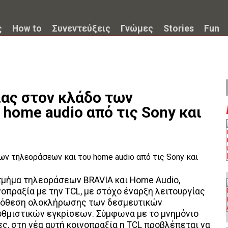
ς
How to
Συνεντεύξεις
Γνώμες
Stories
Fun
ας στον κλάδο των
home audio από τις Sony και
τμήμα τηλεοράσεων BRAVIA και Home Audio,
οπραξία με την TCL, με στόχο έναρξη λειτουργίας
οϋπόθεση ολοκλήρωσης των δεσμευτικών
θμιστικών εγκρίσεων. Σύμφωνα με το μνημόνιο
ες, στη νέα αυτή κοινοπραξία η TCL προβλέπεται να