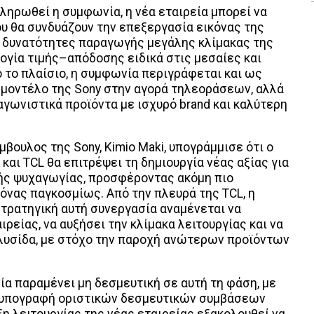
ληρωθεί η συμφωνία, η νέα εταιρεία μπορεί να
υ θα συνδυάζουν την επεξεργασία εικόνας της
ις δυνατότητες παραγωγής μεγάλης κλίμακας της
ογία τιμής–απόδοσης ειδικά στις μεσαίες και
 το πλαίσιο, η συμφωνία περιγράφεται και ως
 μοντέλο της Sony στην αγορά τηλεοράσεων, αλλά
αγωνιστικά προϊόντα με ισχυρό brand και καλύτερη
μβουλος της Sony, Kimio Maki, υπογράμμισε ότι ο
αι TCL θα επιτρέψει τη δημιουργία νέας αξίας για
κής ψυχαγωγίας, προσφέροντας ακόμη πιο
όνας παγκοσμίως. Από την πλευρά της TCL, η
στρατηγική αυτή συνεργασία αναμένεται να
αιρείας, να αυξήσει την κλίμακα λειτουργίας και να
αλυσίδα, με στόχο την παροχή ανώτερων προϊόντων
ία παραμένει μη δεσμευτική σε αυτή τη φάση, με
ν υπογραφή οριστικών δεσμευτικών συμβάσεων
η λειτουργίας της νέας εταιρείας εξακολουθεί να