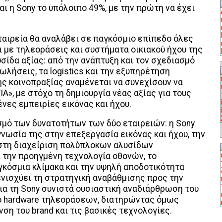
αι η Sony το υπόλοιπο 49%, με την πρώτη να έχει
ταιρεία θα αναλάβει σε παγκόσμιο επίπεδο όλες
 με τηλεοράσεις και συστήματα οικιακού ήχου της
σίδα αξίας: από την ανάπτυξη και τον σχεδιασμό
λήσεις, τα logistics και την εξυπηρέτηση
ης κοινοπραξίας αναμένεται να συνεχίσουν να
A», με στόχο τη δημιουργία νέας αξίας για τους
ες εμπειρίες εικόνας και ήχου.
μό των δυνατοτήτων των δύο εταιρειών: η Sony
νωσία της στην επεξεργασία εικόνας και ήχου, την
ς στη διαχείριση πολύπλοκων αλυσίδων
 την προηγμένη τεχνολογία οθονών, το
γκόσμια κλίμακα και την υψηλή αποδοτικότητα
 ενισχύει τη στρατηγική αναβάθμισης προς την
α τη Sony συνιστά ουσιαστική αναδιάρθρωση του
το hardware τηλεοράσεων, διατηρώντας όμως
νση του brand και τις βασικές τεχνολογίες.