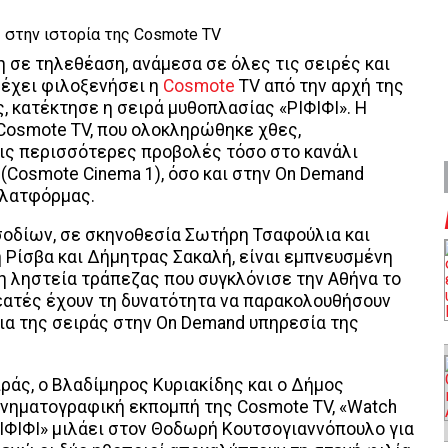
 σε τηλεθέαση, ανάμεσα σε όλες τις σειρές και
υ έχει φιλοξενήσει η
Cosmote
TV από την αρχή της
ς, κατέκτησε η σειρά μυθοπλασίας «ΡΙΦΙΦΙ». Η
Cosmote TV, που ολοκληρώθηκε χθες,
ις περισσότερες προβολές τόσο στο κανάλι
(Cosmote Cinema 1), όσο και στην On Demand
πλατφόρμας.
σοδίων, σε σκηνοθεσία Σωτήρη Τσαφούλια και
 Ρίσβα και Δήμητρας Σακαλή, είναι εμπνευσμένη
η ληστεία τράπεζας που συγκλόνισε την Αθήνα το
εατές έχουν τη δυνατότητα να παρακολουθήσουν
ια της σειράς στην On Demand υπηρεσία της
άς, ο Βλαδίμηρος Κυριακίδης και ο Δήμος
κινηματογραφική εκπομπή της Cosmote TV, «Watch
ΡΙΦΙΦΙ» μιλάει στον Θοδωρή Κουτσογιαννόπουλο για