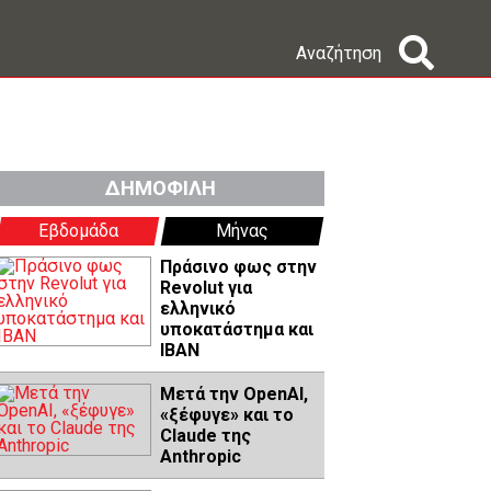
Αναζήτηση
ΔΗΜΟΦΙΛΗ
Εβδομάδα
Μήνας
Πράσινο φως στην
Revolut για
ελληνικό
υποκατάστημα και
IBAN
Μετά την OpenAI,
«ξέφυγε» και το
Claude της
Anthropic