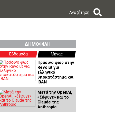
Αναζήτηση
ΔΗΜΟΦΙΛΗ
Εβδομάδα
Μήνας
Πράσινο φως στην
Revolut για
ελληνικό
υποκατάστημα και
IBAN
Μετά την OpenAI,
«ξέφυγε» και το
Claude της
Anthropic