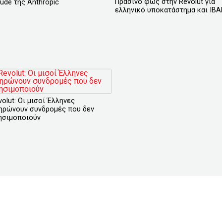
Πράσινο φως στην Revolut για
aude της Anthropic
ελληνικό υποκατάστημα και IB
volut: Οι μισοί Έλληνες
ηρώνουν συνδρομές που δεν
ησιμοποιούν