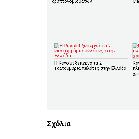
κρυπτονομισμάτων
Cl
Η Revolut ξεπερνά τα 2
Re
εκατομμύρια πελάτες στην Ελλάδα
πλ
χρ
Σχόλια