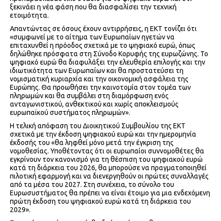
ξεκινάει η νέα φάση που θα διασφαλίσει την τεχνική
ετοιμότητα.
Απαντώντας σε όσους έχουν αντιρρήσεις, η ΕΚΤ τονίζει ότι
«συμφωνεί με το αίτημα των Ευρωπαίων ηγετών να
επιταχυνθεί η πρόοδος σχετικά με το ψηφιακό ευρώ, όπως
δηλώθηκε πρόσφατα στη Σύνοδο Κορυφής της ευρωζώνης. Το
ψηφιακό ευρώ θα διαφυλάξει την ελευθερία επιλογής και την
ιδιωτικότητα των Ευρωπαίων και θα προστατεύσει τη
νομισματική κυριαρχία και την οικονομική ασφάλεια της
Ευρώπης. Θα προωθήσει την καινοτομία στον τομέα των
πληρωμών και θα συμβάλει στη διαμόρφωση ενός
ανταγωνιστικού, ανθεκτικού και χωρίς αποκλεισμούς
ευρωπαϊκού συστήματος πληρωμών».
Η τελική απόφαση του Διοικητικού Συμβουλίου της ΕΚΤ
σχετικά με την έκδοση ψηφιακού ευρώ και την ημερομηνία
έκδοσής του «θα ληφθεί μόνο μετά την έγκριση της
νομοθεσίας. Υποθέτοντας ότι οι ευρωπαίοι συννομοθέτες θα
εγκρίνουν τον κανονισμό για τη θέσπιση του ψηφιακού ευρώ
κατά τη διάρκεια του 2026, θα μπορούσε να πραγματοποιηθεί
πιλοτική εφαρμογή και να διενεργηθούν οι πρώτες συναλλαγές
από τα μέσα του 2027. Στη συνέχεια, το σύνολο του
Ευρωσυστήματος θα πρέπει να είναι έτοιμο για μια ενδεχόμενη
πρώτη έκδοση του ψηφιακού ευρώ κατά τη διάρκεια του
2029».