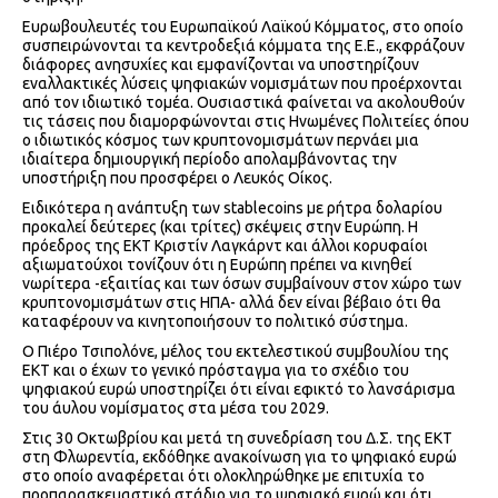
Ευρωβουλευτές του Ευρωπαϊκού Λαϊκού Κόμματος, στο οποίο
συσπειρώνονται τα κεντροδεξιά κόμματα της Ε.Ε., εκφράζουν
διάφορες ανησυχίες και εμφανίζονται να υποστηρίζουν
εναλλακτικές λύσεις ψηφιακών νομισμάτων που προέρχονται
από τον ιδιωτικό τομέα. Ουσιαστικά φαίνεται να ακολουθούν
τις τάσεις που διαμορφώνονται στις Ηνωμένες Πολιτείες όπου
ο ιδιωτικός κόσμος των κρυπτονομισμάτων περνάει μια
ιδιαίτερα δημιουργική περίοδο απολαμβάνοντας την
υποστήριξη που προσφέρει ο Λευκός Οίκος.
Ειδικότερα η ανάπτυξη των stablecoins με ρήτρα δολαρίου
προκαλεί δεύτερες (και τρίτες) σκέψεις στην Ευρώπη. Η
πρόεδρος της ΕΚΤ Κριστίν Λαγκάρντ και άλλοι κορυφαίοι
αξιωματούχοι τονίζουν ότι η Ευρώπη πρέπει να κινηθεί
νωρίτερα -εξαιτίας και των όσων συμβαίνουν στον χώρο των
κρυπτονομισμάτων στις ΗΠΑ- αλλά δεν είναι βέβαιο ότι θα
καταφέρουν να κινητοποιήσουν το πολιτικό σύστημα.
Ο Πιέρο Τσιπολόνε, μέλος του εκτελεστικού συμβουλίου της
ΕΚΤ και ο έχων το γενικό πρόσταγμα για το σχέδιο του
ψηφιακού ευρώ υποστηρίζει ότι είναι εφικτό το λανσάρισμα
του άυλου νομίσματος στα μέσα του 2029.
Στις 30 Οκτωβρίου και μετά τη συνεδρίαση του Δ.Σ. της ΕΚΤ
στη Φλωρεντία, εκδόθηκε ανακοίνωση για το ψηφιακό ευρώ
στο οποίο αναφέρεται ότι ολοκληρώθηκε με επιτυχία το
προπαρασκευαστικό στάδιο για το ψηφιακό ευρώ και ότι